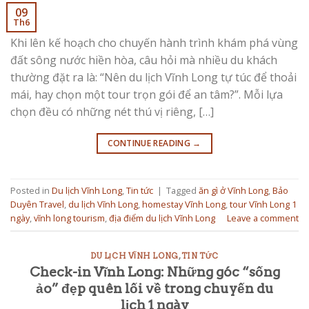
09
Th6
Khi lên kế hoạch cho chuyến hành trình khám phá vùng
đất sông nước hiền hòa, câu hỏi mà nhiều du khách
thường đặt ra là: “Nên du lịch Vĩnh Long tự túc để thoải
mái, hay chọn một tour trọn gói để an tâm?”. Mỗi lựa
chọn đều có những nét thú vị riêng, […]
CONTINUE READING
→
Posted in
Du lịch Vĩnh Long
,
Tin tức
|
Tagged
ăn gì ở Vĩnh Long
,
Bảo
Duyên Travel
,
du lịch Vĩnh Long
,
homestay Vĩnh Long
,
tour Vĩnh Long 1
ngày
,
vĩnh long tourism
,
địa điểm du lịch Vĩnh Long
Leave a comment
DU LỊCH VĨNH LONG
,
TIN TỨC
Check-in Vĩnh Long: Những góc “sống
ảo” đẹp quên lối về trong chuyến du
lịch 1 ngày