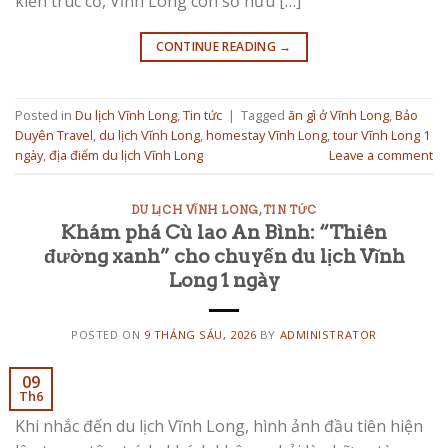
kiến trúc cổ, Vĩnh Long còn sở hữu […]
CONTINUE READING
→
Posted in
Du lịch Vĩnh Long
,
Tin tức
|
Tagged
ăn gì ở Vĩnh Long
,
Bảo
Duyên Travel
,
du lịch Vĩnh Long
,
homestay Vĩnh Long
,
tour Vĩnh Long 1
ngày
,
địa điểm du lịch Vĩnh Long
Leave a comment
DU LỊCH VĨNH LONG
,
TIN TỨC
Khám phá Cù lao An Bình: “Thiên
đường xanh” cho chuyến du lịch Vĩnh
Long 1 ngày
POSTED ON
9 THÁNG SÁU, 2026
BY
ADMINISTRATOR
09
Th6
Khi nhắc đến du lịch Vĩnh Long, hình ảnh đầu tiên hiện