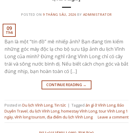
POSTED ON
9 THÁNG SÁU, 2026
BY
ADMINISTRATOR
09
Th6
Bạn là một “tín đồ” mê nhiếp ảnh? Bạn đang tìm kiếm
những góc máy độc lạ cho bộ sưu tập ảnh du lịch Vĩnh
Long của mình? Đừng nghĩ rằng Vĩnh Long chỉ có cây
trái và sông nước bình dị. Nếu biết cách chọn góc và bắt
đúng nhịp, bạn hoàn toàn có […]
CONTINUE READING
→
Posted in
Du lịch Vĩnh Long
,
Tin tức
|
Tagged
ăn gì ở Vĩnh Long
,
Bảo
Duyên Travel
,
du lịch Vĩnh Long
,
homestay Vĩnh Long
,
tour Vĩnh Long 1
ngày
,
vĩnh long tourism
,
địa điểm du lịch Vĩnh Long
Leave a comment