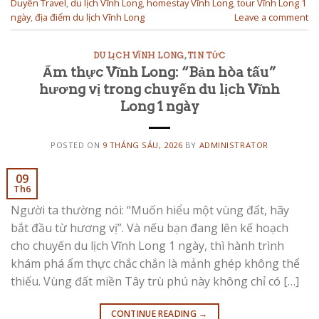
Duyên Travel
,
du lịch Vĩnh Long
,
homestay Vĩnh Long
,
tour Vĩnh Long 1
ngày
,
địa điểm du lịch Vĩnh Long
Leave a comment
DU LỊCH VĨNH LONG
,
TIN TỨC
Ẩm thực Vĩnh Long: “Bản hòa tấu”
hương vị trong chuyến du lịch Vĩnh
Long 1 ngày
POSTED ON
9 THÁNG SÁU, 2026
BY
ADMINISTRATOR
09
Th6
Người ta thường nói: “Muốn hiểu một vùng đất, hãy
bắt đầu từ hương vị”. Và nếu bạn đang lên kế hoạch
cho chuyến du lịch Vĩnh Long 1 ngày, thì hành trình
khám phá ẩm thực chắc chắn là mảnh ghép không thể
thiếu. Vùng đất miền Tây trù phú này không chỉ có […]
CONTINUE READING
→