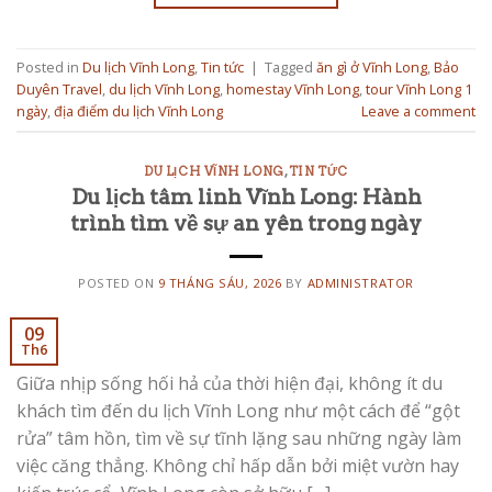
Posted in
Du lịch Vĩnh Long
,
Tin tức
|
Tagged
ăn gì ở Vĩnh Long
,
Bảo
Duyên Travel
,
du lịch Vĩnh Long
,
homestay Vĩnh Long
,
tour Vĩnh Long 1
ngày
,
địa điểm du lịch Vĩnh Long
Leave a comment
DU LỊCH VĨNH LONG
,
TIN TỨC
Du lịch tâm linh Vĩnh Long: Hành
trình tìm về sự an yên trong ngày
POSTED ON
9 THÁNG SÁU, 2026
BY
ADMINISTRATOR
09
Th6
Giữa nhịp sống hối hả của thời hiện đại, không ít du
khách tìm đến du lịch Vĩnh Long như một cách để “gột
rửa” tâm hồn, tìm về sự tĩnh lặng sau những ngày làm
việc căng thẳng. Không chỉ hấp dẫn bởi miệt vườn hay