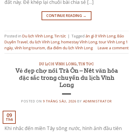
đất này. Để khép lại chuỗi bài chia sẻ […]
CONTINUE READING
→
Posted in
Du lịch Vĩnh Long
,
Tin tức
|
Tagged
ăn gì ở Vĩnh Long
,
Bảo
Duyên Travel
,
du lịch Vĩnh Long
,
homestay Vĩnh Long
,
tour Vĩnh Long 1
ngày
,
vĩnh long tourism
,
địa điểm du lịch Vĩnh Long
Leave a comment
DU LỊCH VĨNH LONG
,
TIN TỨC
Vẻ đẹp chợ nổi Trà Ôn – Nét văn hóa
đặc sắc trong chuyến du lịch Vĩnh
Long
POSTED ON
9 THÁNG SÁU, 2026
BY
ADMINISTRATOR
09
Th6
Khi nhắc đến miền Tây sông nước, hình ảnh đầu tiên