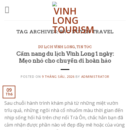
Skip
to
content
TAG ARCHIVES:
BẢO DUYÊN TRAVEL
DU LỊCH VĨNH LONG
,
TIN TỨC
Cẩm nang du lịch Vĩnh Long 1 ngày:
Mẹo nhỏ cho chuyến đi hoàn hảo
POSTED ON
9 THÁNG SÁU, 2026
BY
ADMINISTRATOR
09
Th6
Sau chuỗi hành trình khám phá từ những miệt vườn
trĩu quả, những ngôi nhà cổ nhuốm màu thời gian đến
nhịp sống hối hả trên chợ nổi Trà Ôn, chắc hẳn bạn đã
cảm nhận được phần nào vẻ đẹp đầy mê hoặc của vùng