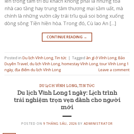
lên trong tâm trí du khách không phải là những tòa
nhà cao tầng hay trung tâm thương mại sầm uất, mà
chính là những vườn cây trái trĩu quả soi bóng xuống
dòng sông Tiền hiền hòa. Trong đó, Cù lao An […]
CONTINUE READING
→
Posted in
Du lịch Vĩnh Long
,
Tin tức
|
Tagged
ăn gì ở Vĩnh Long
,
Bảo
Duyên Travel
,
du lịch Vĩnh Long
,
homestay Vĩnh Long
,
tour Vĩnh Long 1
ngày
,
địa điểm du lịch Vĩnh Long
Leave a comment
DU LỊCH VĨNH LONG
,
TIN TỨC
Du lịch Vĩnh Long 1 ngày: Lịch trình
trải nghiệm trọn vẹn dành cho người
mới
POSTED ON
9 THÁNG SÁU, 2026
BY
ADMINISTRATOR