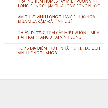
TRẢI NGHIỆM HOMESTAY MIỆT VƯỜN VĨNH
LONG: SỐNG CHẬM GIỮA LÒNG SÔNG NƯỚC
ẨM THỰC VĨNH LONG THÁNG 8: HƯƠNG VỊ
MÙA MƯA ĐẬM ĐÀ TÌNH QUÊ
THIÊN ĐƯỜNG TRÁI CÂY MIỆT VƯỜN – MÙA
HÁI TRÁI THÁNG 8 TẠI VĨNH LONG
TOP 5 ĐỊA ĐIỂM “HOT” NHẤT KHI ĐI DU LỊCH
VĨNH LONG THÁNG 8