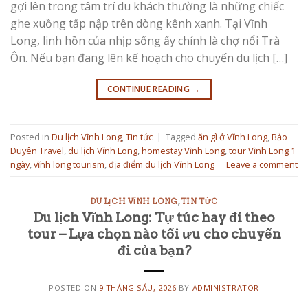
gợi lên trong tâm trí du khách thường là những chiếc
ghe xuồng tấp nập trên dòng kênh xanh. Tại Vĩnh
Long, linh hồn của nhịp sống ấy chính là chợ nổi Trà
Ôn. Nếu bạn đang lên kế hoạch cho chuyến du lịch […]
CONTINUE READING
→
Posted in
Du lịch Vĩnh Long
,
Tin tức
|
Tagged
ăn gì ở Vĩnh Long
,
Bảo
Duyên Travel
,
du lịch Vĩnh Long
,
homestay Vĩnh Long
,
tour Vĩnh Long 1
ngày
,
vĩnh long tourism
,
địa điểm du lịch Vĩnh Long
Leave a comment
DU LỊCH VĨNH LONG
,
TIN TỨC
Du lịch Vĩnh Long: Tự túc hay đi theo
tour – Lựa chọn nào tối ưu cho chuyến
đi của bạn?
POSTED ON
9 THÁNG SÁU, 2026
BY
ADMINISTRATOR