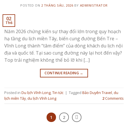
POSTED ON
2 THÁNG SÁU, 2026
BY
ADMINISTRATOR
02
Th6
Năm 2026 chứng kiến sự thay đổi lớn trong quy hoạch
hạ tầng du lịch miền Tây, biến cung đường Bến Tre –
Vĩnh Long thành “tâm điểm” của dòng khách du lịch nội
địa và quốc tế. Tại sao cung đường này lại hot đến vậy?
Top trải nghiệm không thể bỏ lỡ khi […]
CONTINUE READING
→
Posted in
Du lịch Vĩnh Long
,
Tin tức
|
Tagged
Bảo Duyên Travel
,
du
lịch miền Tây
,
du lịch Vĩnh Long
2
Comments
1
2