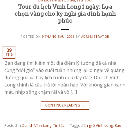
DU LỊCH VĨNH LONG
,
TIN TỨC
Tour du lịch Vĩnh Long 1 ngày: Lựa
chọn vàng cho kỳ nghỉ gia đình hạnh
phúc
POSTED ON
9 THÁNG SÁU, 2026
BY
ADMINISTRATOR
09
Th6
Bạn đang tìm kiếm một địa điểm lý tưởng để cả nhà
cùng “đổi gió” vào cuối tuần nhưng lại lo ngại về quãng
đường quá xa hay lịch trình quá dày đặc? Du lịch Vĩnh
Long chính là câu trả lời hoàn hảo. Với không gian xanh
mát, nhịp sống chậm rãi và vô […]
CONTINUE READING
→
Posted in
Du lịch Vĩnh Long
,
Tin tức
|
Tagged
ăn gì ở Vĩnh Long
,
Bảo