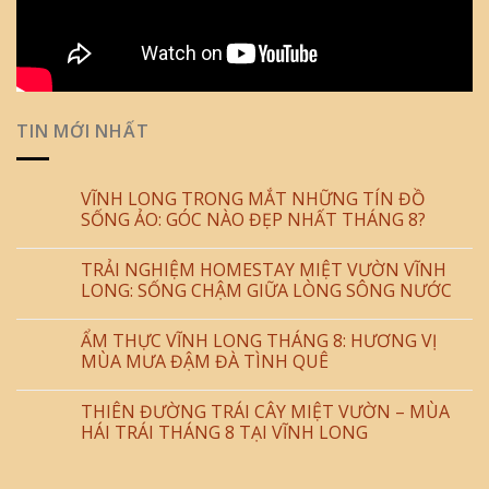
TIN MỚI NHẤT
VĨNH LONG TRONG MẮT NHỮNG TÍN ĐỒ
SỐNG ẢO: GÓC NÀO ĐẸP NHẤT THÁNG 8?
TRẢI NGHIỆM HOMESTAY MIỆT VƯỜN VĨNH
LONG: SỐNG CHẬM GIỮA LÒNG SÔNG NƯỚC
ẨM THỰC VĨNH LONG THÁNG 8: HƯƠNG VỊ
MÙA MƯA ĐẬM ĐÀ TÌNH QUÊ
THIÊN ĐƯỜNG TRÁI CÂY MIỆT VƯỜN – MÙA
HÁI TRÁI THÁNG 8 TẠI VĨNH LONG