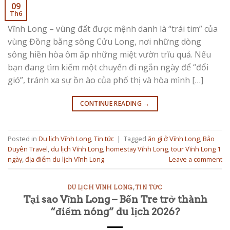
09
Th6
Vĩnh Long – vùng đất được mệnh danh là “trái tim” của
vùng Đồng bằng sông Cửu Long, nơi những dòng
sông hiền hòa ôm ấp những miệt vườn trĩu quả. Nếu
bạn đang tìm kiếm một chuyến đi ngắn ngày để “đổi
gió”, tránh xa sự ồn ào của phố thị và hòa mình […]
CONTINUE READING
→
Posted in
Du lịch Vĩnh Long
,
Tin tức
|
Tagged
ăn gì ở Vĩnh Long
,
Bảo
Duyên Travel
,
du lịch Vĩnh Long
,
homestay Vĩnh Long
,
tour Vĩnh Long 1
ngày
,
địa điểm du lịch Vĩnh Long
Leave a comment
DU LỊCH VĨNH LONG
,
TIN TỨC
Tại sao Vĩnh Long – Bến Tre trở thành
“điểm nóng” du lịch 2026?