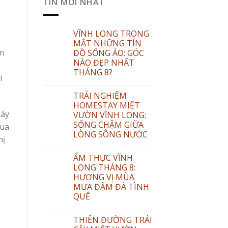
TIN MỚI NHẤT
VĨNH LONG TRONG
MẮT NHỮNG TÍN
ằm
ĐỒ SỐNG ẢO: GÓC
NÀO ĐẸP NHẤT
THÁNG 8?
i
TRẢI NGHIỆM
HOMESTAY MIỆT
máy
VƯỜN VĨNH LONG:
SỐNG CHẬM GIỮA
mua
LÒNG SÔNG NƯỚC
hị
ẨM THỰC VĨNH
LONG THÁNG 8:
HƯƠNG VỊ MÙA
MƯA ĐẬM ĐÀ TÌNH
QUÊ
THIÊN ĐƯỜNG TRÁI