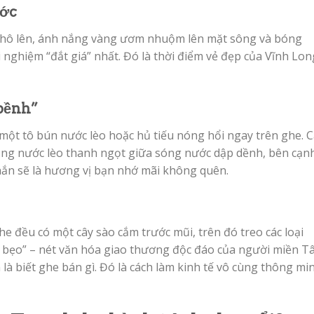
ước
nhô lên, ánh nắng vàng ươm nhuộm lên mặt sông và bóng
i nghiệm “đắt giá” nhất. Đó là thời điểm vẻ đẹp của Vĩnh Lon
bềnh”
 một tô bún nước lèo hoặc hủ tiếu nóng hổi ngay trên ghe. 
ỗng nước lèo thanh ngọt giữa sóng nước dập dềnh, bên cạnh
ắn sẽ là hương vị bạn nhớ mãi không quên.
he đều có một cây sào cắm trước mũi, trên đó treo các loại
y bẹo” – nét văn hóa giao thương độc đáo của người miền Tâ
 là biết ghe bán gì. Đó là cách làm kinh tế vô cùng thông mi