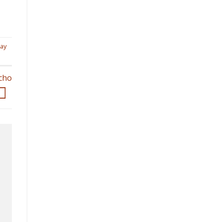
ay
cho