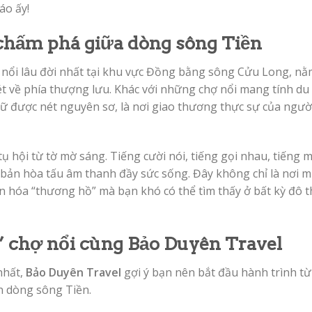
áo ấy!
 chấm phá giữa dòng sông Tiền
 nổi lâu đời nhất tại khu vực Đồng bằng sông Cửu Long, n
ét về phía thượng lưu. Khác với những chợ nổi mang tính du
iữ được nét nguyên sơ, là nơi giao thương thực sự của ngườ
ụ hội từ tờ mờ sáng. Tiếng cười nói, tiếng gọi nhau, tiếng 
bản hòa tấu âm thanh đầy sức sống. Đây không chỉ là nơi 
n hóa “thương hồ” mà bạn khó có thể tìm thấy ở bất kỳ đô t
” chợ nổi cùng Bảo Duyên Travel
nhất,
Bảo Duyên Travel
gợi ý bạn nên bắt đầu hành trình từ
n dòng sông Tiền.