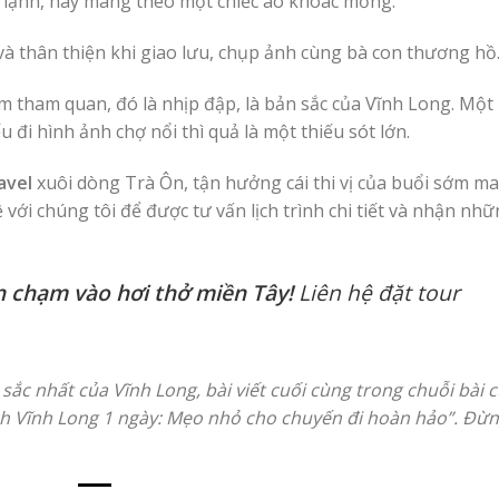
 lạnh, hãy mang theo một chiếc áo khoác mỏng.
và thân thiện khi giao lưu, chụp ảnh cùng bà con thương hồ
m tham quan, đó là nhịp đập, là bản sắc của Vĩnh Long. Một
 đi hình ảnh chợ nổi thì quả là một thiếu sót lớn.
avel
xuôi dòng Trà Ôn, tận hưởng cái thi vị của buổi sớm ma
với chúng tôi để được tư vấn lịch trình chi tiết và nhận nh
 chạm vào hơi thở miền Tây!
Liên hệ đặt tour
ắc nhất của Vĩnh Long, bài viết cuối cùng trong chuỗi bài 
ch Vĩnh Long 1 ngày: Mẹo nhỏ cho chuyến đi hoàn hảo”. Đừ