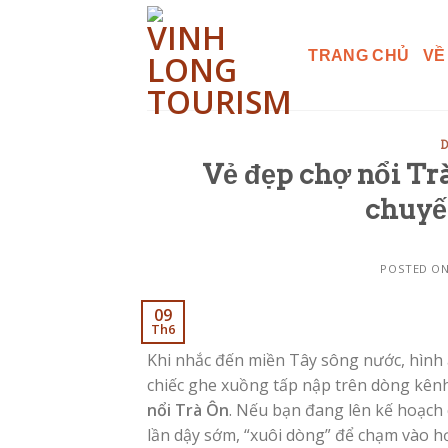
Skip
to
TRANG CHỦ
VỀ
content
D
Vẻ đẹp chợ nổi Trà
chuyế
POSTED O
09
Th6
Khi nhắc đến miền Tây sông nước, hình 
chiếc ghe xuồng tấp nập trên dòng kênh 
nổi Trà Ôn
. Nếu bạn đang lên kế hoạch
lần dậy sớm, “xuôi dòng” để chạm vào hơ