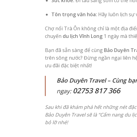
Sức khỏe:
Đi tàu sáng sớm có thể hơi
Tôn trọng văn hóa:
Hãy luôn lịch sự 
Chợ nổi Trà Ôn không chỉ là một địa điể
chuyến
du lịch Vĩnh Long
1 ngày mà thiếu
Bạn đã sẵn sàng để cùng
Bảo Duyên Tr
trên sông nước? Đừng ngần ngại liên hệ 
ưu đãi đặc biệt nhất!
Bảo Duyên Travel – Cùng bạn
02753 817 366
ngay:
Sau khi đã khám phá hết những nét đặc s
Bảo Duyên Travel sẽ là “Cẩm nang du lị
bỏ lỡ nhé!