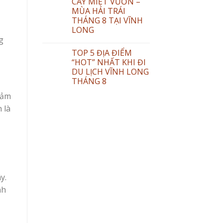
CÂY MIỆT VƯỜN –
MÙA HÁI TRÁI
THÁNG 8 TẠI VĨNH
LONG
g
TOP 5 ĐỊA ĐIỂM
“HOT” NHẤT KHI ĐI
DU LỊCH VĨNH LONG
THÁNG 8
Cảm
 là
y.
nh