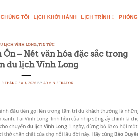
 CHÚNG TÔI
LỊCH KHỞI HÀNH
LỊCH TRÌNH
PHÒNG
U LỊCH VĨNH LONG
,
TIN TỨC
 Ôn – Nét văn hóa đặc sắc trong
n du lịch Vĩnh Long
N
9 THÁNG SÁU, 2026
BY
ADMINISTRATOR
ảnh đầu tiên gợi lên trong tâm trí du khách thường là nhữn
xanh. Tại Vĩnh Long, linh hồn của nhịp sống ấy chính là
ch
 cho chuyến
du lịch Vĩnh Long
1 ngày, đừng bỏ lỡ cơ hội một
i thở chân chất của chợ nổi lâu đời này. Hãy cùng
Bảo Duyê