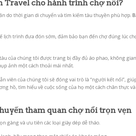
n Travel cho hành trình chợ nổi?
hăn do thời gian di chuyển và tìm kiếm tàu thuyền phù hợp.
B
kế lịch trình đưa đón sớm, đảm bảo bạn đến chợ đúng lúc ch
tàu của chúng tôi được trang bị đầy đủ áo phao, không gia
ụp ảnh một cách thoải mái nhất.
 viên của chúng tôi sẽ đóng vai trò là “người kết nối”, giú
ơng hồ, tìm hiểu về cuộc sống của họ một cách chân thực và
chuyến tham quan chợ nổi trọn vẹn
n gàng và ưu tiên các loại giày dép dễ tháo.