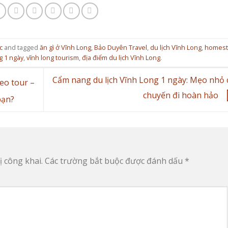
c
and tagged
ăn gì ở Vĩnh Long
,
Bảo Duyên Travel
,
du lịch Vĩnh Long
,
homest
g 1 ngày
,
vĩnh long tourism
,
địa điểm du lịch Vĩnh Long
.
Cẩm nang du lịch Vĩnh Long 1 ngày: Mẹo nhỏ 
heo tour –
chuyến đi hoàn hảo
bạn?
 công khai.
Các trường bắt buộc được đánh dấu
*