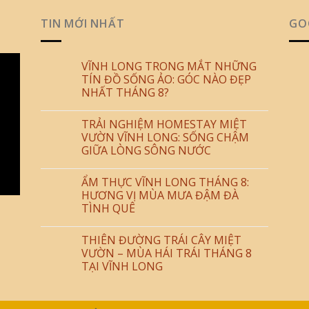
TIN MỚI NHẤT
GO
VĨNH LONG TRONG MẮT NHỮNG
TÍN ĐỒ SỐNG ẢO: GÓC NÀO ĐẸP
NHẤT THÁNG 8?
TRẢI NGHIỆM HOMESTAY MIỆT
VƯỜN VĨNH LONG: SỐNG CHẬM
GIỮA LÒNG SÔNG NƯỚC
ẨM THỰC VĨNH LONG THÁNG 8:
HƯƠNG VỊ MÙA MƯA ĐẬM ĐÀ
TÌNH QUÊ
THIÊN ĐƯỜNG TRÁI CÂY MIỆT
VƯỜN – MÙA HÁI TRÁI THÁNG 8
TẠI VĨNH LONG