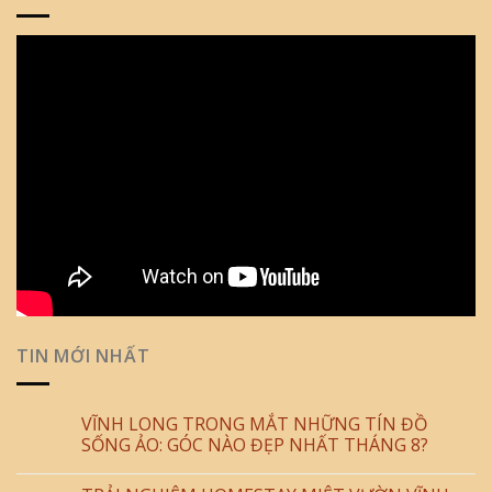
TIN MỚI NHẤT
VĨNH LONG TRONG MẮT NHỮNG TÍN ĐỒ
SỐNG ẢO: GÓC NÀO ĐẸP NHẤT THÁNG 8?