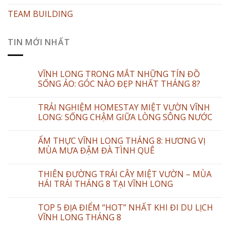
TEAM BUILDING
TIN MỚI NHẤT
VĨNH LONG TRONG MẮT NHỮNG TÍN ĐỒ
SỐNG ẢO: GÓC NÀO ĐẸP NHẤT THÁNG 8?
TRẢI NGHIỆM HOMESTAY MIỆT VƯỜN VĨNH
LONG: SỐNG CHẬM GIỮA LÒNG SÔNG NƯỚC
ẨM THỰC VĨNH LONG THÁNG 8: HƯƠNG VỊ
MÙA MƯA ĐẬM ĐÀ TÌNH QUÊ
THIÊN ĐƯỜNG TRÁI CÂY MIỆT VƯỜN – MÙA
HÁI TRÁI THÁNG 8 TẠI VĨNH LONG
TOP 5 ĐỊA ĐIỂM “HOT” NHẤT KHI ĐI DU LỊCH
VĨNH LONG THÁNG 8