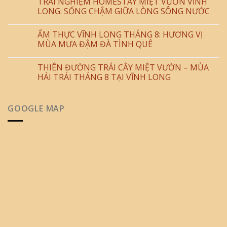
TRẢI NGHIỆM HOMESTAY MIỆT VƯỜN VĨNH
LONG: SỐNG CHẬM GIỮA LÒNG SÔNG NƯỚC
ẨM THỰC VĨNH LONG THÁNG 8: HƯƠNG VỊ
MÙA MƯA ĐẬM ĐÀ TÌNH QUÊ
THIÊN ĐƯỜNG TRÁI CÂY MIỆT VƯỜN – MÙA
HÁI TRÁI THÁNG 8 TẠI VĨNH LONG
GOOGLE MAP