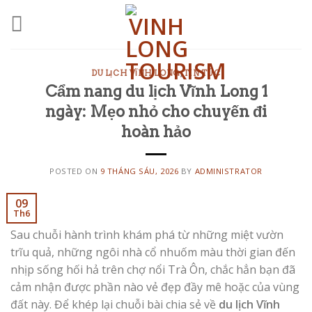
Skip
to
content
DU LỊCH VĨNH LONG
,
TIN TỨC
Cẩm nang du lịch Vĩnh Long 1
ngày: Mẹo nhỏ cho chuyến đi
hoàn hảo
POSTED ON
9 THÁNG SÁU, 2026
BY
ADMINISTRATOR
09
Th6
Sau chuỗi hành trình khám phá từ những miệt vườn
trĩu quả, những ngôi nhà cổ nhuốm màu thời gian đến
nhịp sống hối hả trên chợ nổi Trà Ôn, chắc hẳn bạn đã
cảm nhận được phần nào vẻ đẹp đầy mê hoặc của vùng
đất này. Để khép lại chuỗi bài chia sẻ về
du lịch Vĩnh