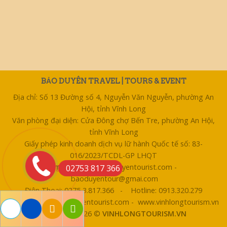
BẢO DUYÊN TRAVEL | TOURS & EVENT
Địa chỉ: Số 13 Đường số 4, Nguyễn Văn Nguyễn, phường An
Hội, tỉnh Vĩnh Long
Văn phòng đại diện: Cửa Đông chợ Bến Tre, phường An Hội,
tỉnh Vĩnh Long
Giấy phép kinh doanh dịch vụ lữ hành Quốc tế số: 83-
016/2023/TCDL-GP LHQT
Email: bentre@baoduyentourist.com -
02753 817 366
baoduyentour@gmai.com
Điện Thoại: 0275 3.817.366 - Hotline: 0913.320.279
Website: www.baoduyentourist.com - www.vinhlongtourism.vn
Copyright 2026 ©
VINHLONGTOURISM.VN