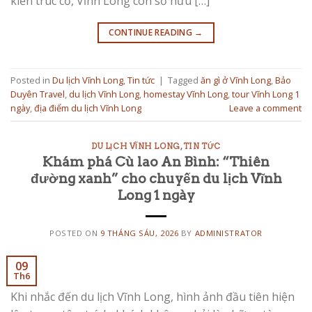
kiến trúc cổ, Vĩnh Long còn sở hữu […]
CONTINUE READING
→
Posted in
Du lịch Vĩnh Long
,
Tin tức
|
Tagged
ăn gì ở Vĩnh Long
,
Bảo
Duyên Travel
,
du lịch Vĩnh Long
,
homestay Vĩnh Long
,
tour Vĩnh Long 1
ngày
,
địa điểm du lịch Vĩnh Long
Leave a comment
DU LỊCH VĨNH LONG
,
TIN TỨC
Khám phá Cù lao An Bình: “Thiên
đường xanh” cho chuyến du lịch Vĩnh
Long 1 ngày
POSTED ON
9 THÁNG SÁU, 2026
BY
ADMINISTRATOR
09
Th6
Khi nhắc đến du lịch Vĩnh Long, hình ảnh đầu tiên hiện