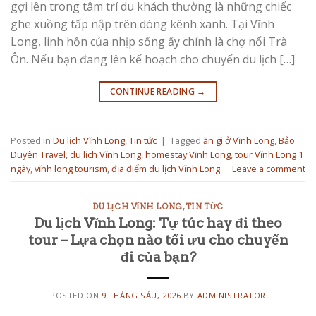
gợi lên trong tâm trí du khách thường là những chiếc
ghe xuồng tấp nập trên dòng kênh xanh. Tại Vĩnh
Long, linh hồn của nhịp sống ấy chính là chợ nổi Trà
Ôn. Nếu bạn đang lên kế hoạch cho chuyến du lịch […]
CONTINUE READING
→
Posted in
Du lịch Vĩnh Long
,
Tin tức
|
Tagged
ăn gì ở Vĩnh Long
,
Bảo
Duyên Travel
,
du lịch Vĩnh Long
,
homestay Vĩnh Long
,
tour Vĩnh Long 1
ngày
,
vĩnh long tourism
,
địa điểm du lịch Vĩnh Long
Leave a comment
DU LỊCH VĨNH LONG
,
TIN TỨC
Du lịch Vĩnh Long: Tự túc hay đi theo
tour – Lựa chọn nào tối ưu cho chuyến
đi của bạn?
POSTED ON
9 THÁNG SÁU, 2026
BY
ADMINISTRATOR