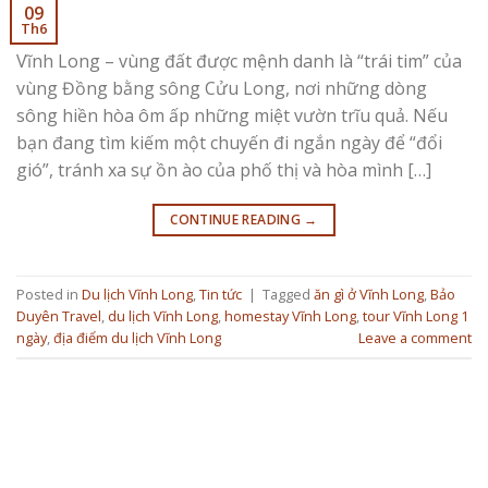
09
Th6
Vĩnh Long – vùng đất được mệnh danh là “trái tim” của
vùng Đồng bằng sông Cửu Long, nơi những dòng
sông hiền hòa ôm ấp những miệt vườn trĩu quả. Nếu
bạn đang tìm kiếm một chuyến đi ngắn ngày để “đổi
gió”, tránh xa sự ồn ào của phố thị và hòa mình […]
CONTINUE READING
→
Posted in
Du lịch Vĩnh Long
,
Tin tức
|
Tagged
ăn gì ở Vĩnh Long
,
Bảo
Duyên Travel
,
du lịch Vĩnh Long
,
homestay Vĩnh Long
,
tour Vĩnh Long 1
ngày
,
địa điểm du lịch Vĩnh Long
Leave a comment