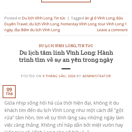
Posted in
Du lịch Vĩnh Long
,
Tin tức
|
Tagged
ăn gì ở Vĩnh Long
,
Bảo
Duyên Travel
,
du lịch Vĩnh Long
,
homestay Vĩnh Long
,
tour Vĩnh Long 1
ngày
,
địa điểm du lịch Vĩnh Long
Leave a comment
DU LỊCH VĨNH LONG
,
TIN TỨC
Du lịch tâm linh Vĩnh Long: Hành
trình tìm về sự an yên trong ngày
POSTED ON
9 THÁNG SÁU, 2026
BY
ADMINISTRATOR
09
Th6
Giữa nhịp sống hối hả của thời hiện đại, không ít du
khách tìm đến du lịch Vĩnh Long như một cách để “gột
rửa” tâm hồn, tìm về sự tĩnh lặng sau những ngày làm
việc căng thẳng. Không chỉ hấp dẫn bởi miệt vườn hay