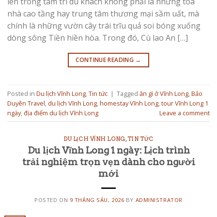
lên trong tâm trí du khách không phải là những tòa
nhà cao tầng hay trung tâm thương mại sầm uất, mà
chính là những vườn cây trái trĩu quả soi bóng xuống
dòng sông Tiền hiền hòa. Trong đó, Cù lao An […]
CONTINUE READING
→
Posted in
Du lịch Vĩnh Long
,
Tin tức
|
Tagged
ăn gì ở Vĩnh Long
,
Bảo
Duyên Travel
,
du lịch Vĩnh Long
,
homestay Vĩnh Long
,
tour Vĩnh Long 1
ngày
,
địa điểm du lịch Vĩnh Long
Leave a comment
DU LỊCH VĨNH LONG
,
TIN TỨC
Du lịch Vĩnh Long 1 ngày: Lịch trình
trải nghiệm trọn vẹn dành cho người
mới
POSTED ON
9 THÁNG SÁU, 2026
BY
ADMINISTRATOR