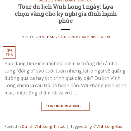
DU LỊCH VĨNH LONG
,
TIN TỨC
Tour du lịch Vĩnh Long 1 ngày: Lựa
chọn vàng cho kỳ nghỉ gia đình hạnh
phúc
POSTED ON
9 THÁNG SÁU, 2026
BY
ADMINISTRATOR
09
Th6
Bạn đang tìm kiếm một địa điểm lý tưởng để cả nhà
cùng “đổi gió” vào cuối tuần nhưng lại lo ngại về quãng
đường quá xa hay lịch trình quá dày đặc? Du lịch Vĩnh
Long chính là câu trả lời hoàn hảo. Với không gian xanh
mát, nhịp sống chậm rãi và vô […]
CONTINUE READING
→
Posted in
Du lịch Vĩnh Long
,
Tin tức
|
Tagged
ăn gì ở Vĩnh Long
,
Bảo