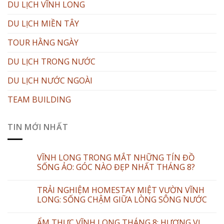
DU LỊCH VĨNH LONG
DU LỊCH MIỀN TÂY
TOUR HẰNG NGÀY
DU LỊCH TRONG NƯỚC
DU LỊCH NƯỚC NGOÀI
TEAM BUILDING
TIN MỚI NHẤT
VĨNH LONG TRONG MẮT NHỮNG TÍN ĐỒ
SỐNG ẢO: GÓC NÀO ĐẸP NHẤT THÁNG 8?
TRẢI NGHIỆM HOMESTAY MIỆT VƯỜN VĨNH
LONG: SỐNG CHẬM GIỮA LÒNG SÔNG NƯỚC
ẨM THỰC VĨNH LONG THÁNG 8: HƯƠNG VỊ