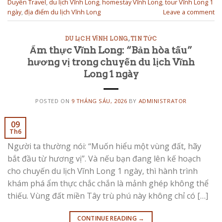
Duyên Travel
,
du lịch Vĩnh Long
,
homestay Vĩnh Long
,
tour Vĩnh Long 1
ngày
,
địa điểm du lịch Vĩnh Long
Leave a comment
DU LỊCH VĨNH LONG
,
TIN TỨC
Ẩm thực Vĩnh Long: “Bản hòa tấu”
hương vị trong chuyến du lịch Vĩnh
Long 1 ngày
POSTED ON
9 THÁNG SÁU, 2026
BY
ADMINISTRATOR
09
Th6
Người ta thường nói: “Muốn hiểu một vùng đất, hãy
bắt đầu từ hương vị”. Và nếu bạn đang lên kế hoạch
cho chuyến du lịch Vĩnh Long 1 ngày, thì hành trình
khám phá ẩm thực chắc chắn là mảnh ghép không thể
thiếu. Vùng đất miền Tây trù phú này không chỉ có […]
CONTINUE READING
→