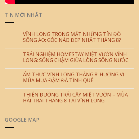
TIN MỚI NHẤT
VĨNH LONG TRONG MẮT NHỮNG TÍN ĐỒ
SỐNG ẢO: GÓC NÀO ĐẸP NHẤT THÁNG 8?
TRẢI NGHIỆM HOMESTAY MIỆT VƯỜN VĨNH
LONG: SỐNG CHẬM GIỮA LÒNG SÔNG NƯỚC
ẨM THỰC VĨNH LONG THÁNG 8: HƯƠNG VỊ
MÙA MƯA ĐẬM ĐÀ TÌNH QUÊ
THIÊN ĐƯỜNG TRÁI CÂY MIỆT VƯỜN – MÙA
HÁI TRÁI THÁNG 8 TẠI VĨNH LONG
GOOGLE MAP