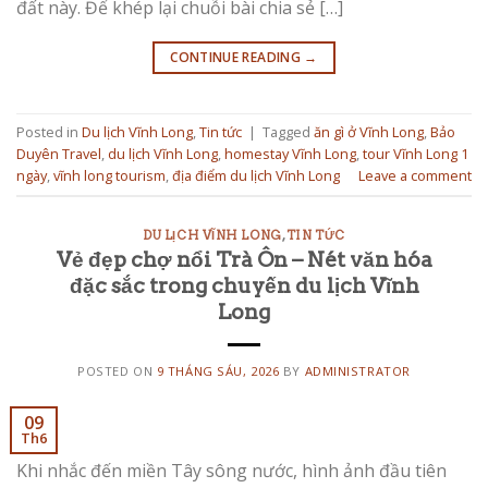
đất này. Để khép lại chuỗi bài chia sẻ […]
CONTINUE READING
→
Posted in
Du lịch Vĩnh Long
,
Tin tức
|
Tagged
ăn gì ở Vĩnh Long
,
Bảo
Duyên Travel
,
du lịch Vĩnh Long
,
homestay Vĩnh Long
,
tour Vĩnh Long 1
ngày
,
vĩnh long tourism
,
địa điểm du lịch Vĩnh Long
Leave a comment
DU LỊCH VĨNH LONG
,
TIN TỨC
Vẻ đẹp chợ nổi Trà Ôn – Nét văn hóa
đặc sắc trong chuyến du lịch Vĩnh
Long
POSTED ON
9 THÁNG SÁU, 2026
BY
ADMINISTRATOR
09
Th6
Khi nhắc đến miền Tây sông nước, hình ảnh đầu tiên