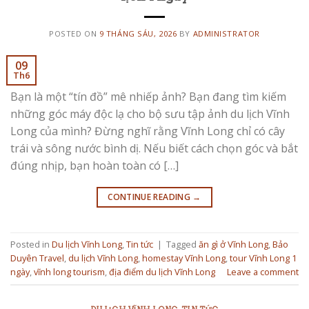
POSTED ON
9 THÁNG SÁU, 2026
BY
ADMINISTRATOR
09
Th6
Bạn là một “tín đồ” mê nhiếp ảnh? Bạn đang tìm kiếm
những góc máy độc lạ cho bộ sưu tập ảnh du lịch Vĩnh
Long của mình? Đừng nghĩ rằng Vĩnh Long chỉ có cây
trái và sông nước bình dị. Nếu biết cách chọn góc và bắt
đúng nhịp, bạn hoàn toàn có […]
CONTINUE READING
→
Posted in
Du lịch Vĩnh Long
,
Tin tức
|
Tagged
ăn gì ở Vĩnh Long
,
Bảo
Duyên Travel
,
du lịch Vĩnh Long
,
homestay Vĩnh Long
,
tour Vĩnh Long 1
ngày
,
vĩnh long tourism
,
địa điểm du lịch Vĩnh Long
Leave a comment