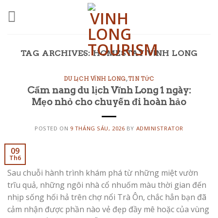
Skip
to
content
TAG ARCHIVES:
HOMESTAY VĨNH LONG
DU LỊCH VĨNH LONG
,
TIN TỨC
Cẩm nang du lịch Vĩnh Long 1 ngày:
Mẹo nhỏ cho chuyến đi hoàn hảo
POSTED ON
9 THÁNG SÁU, 2026
BY
ADMINISTRATOR
09
Th6
Sau chuỗi hành trình khám phá từ những miệt vườn
trĩu quả, những ngôi nhà cổ nhuốm màu thời gian đến
nhịp sống hối hả trên chợ nổi Trà Ôn, chắc hẳn bạn đã
cảm nhận được phần nào vẻ đẹp đầy mê hoặc của vùng