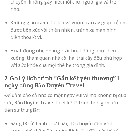
chuyển, không gây mệt mỏi cho người già và trẻ
nhỏ.
Không gian xanh:
Cù lao và vườn trái cây giúp trẻ em
được tiếp xúc với thiên nhiên, tránh xa màn hình
điện thoại/tivi.
Hoạt động nhẹ nhàng:
Các hoạt động như chèo
xuồng, tham quan nhà cổ, hái trái cây đều phù hợp
với sức khỏe của mọi thế hệ trong gia đình.
2. Gợi ý lịch trình “Gắn kết yêu thương” 1
ngày cùng Bảo Duyên Travel
Để đảm bảo cả nhà có một ngày vui vẻ mà không bị quá
sức,
Bảo Duyên Travel
thiết kế lộ trình tinh gọn, ưu
tiên sự thư giãn:
Sáng (Khởi hành thư thái):
Di chuyển đến Vĩnh
Long, ghé thăm
Cù lao An Bình
. Tại đây, các bé có