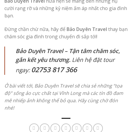
Bảo Duyên Travel
hứa hẹn sẽ mang đến những nụ
cười rạng rỡ và những kỷ niệm ấm áp nhất cho gia đình
bạn.
Đừng chần chừ nữa, hãy để
Bảo Duyên Travel
thay bạn
chăm sóc gia đình trong chuyến đi sắp tới!
Bảo Duyên Travel – Tận tâm chăm sóc,
gắn kết yêu thương.
Liên hệ đặt tour
02753 817 366
ngay:
Ở bài viết tới, Bảo Duyên Travel sẽ chia sẻ những “tọa
độ” sống ảo cực chất tại Vĩnh Long mà các tín đồ đam
mê nhiếp ảnh không thể bỏ qua. Hãy cùng chờ đón
nhé!