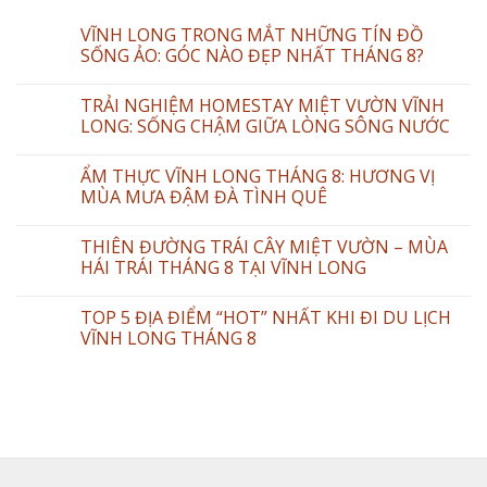
VĨNH LONG TRONG MẮT NHỮNG TÍN ĐỒ
SỐNG ẢO: GÓC NÀO ĐẸP NHẤT THÁNG 8?
TRẢI NGHIỆM HOMESTAY MIỆT VƯỜN VĨNH
LONG: SỐNG CHẬM GIỮA LÒNG SÔNG NƯỚC
ẨM THỰC VĨNH LONG THÁNG 8: HƯƠNG VỊ
MÙA MƯA ĐẬM ĐÀ TÌNH QUÊ
THIÊN ĐƯỜNG TRÁI CÂY MIỆT VƯỜN – MÙA
HÁI TRÁI THÁNG 8 TẠI VĨNH LONG
TOP 5 ĐỊA ĐIỂM “HOT” NHẤT KHI ĐI DU LỊCH
VĨNH LONG THÁNG 8