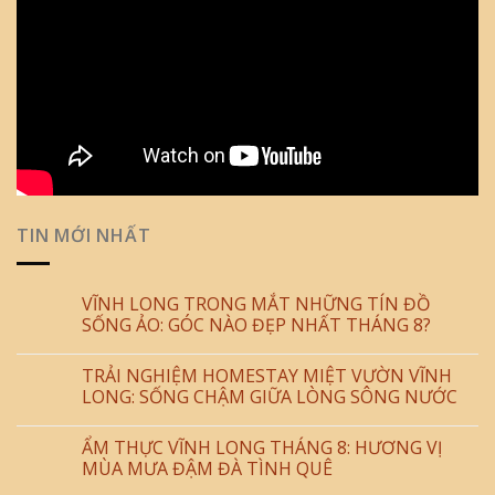
TIN MỚI NHẤT
VĨNH LONG TRONG MẮT NHỮNG TÍN ĐỒ
SỐNG ẢO: GÓC NÀO ĐẸP NHẤT THÁNG 8?
TRẢI NGHIỆM HOMESTAY MIỆT VƯỜN VĨNH
LONG: SỐNG CHẬM GIỮA LÒNG SÔNG NƯỚC
ẨM THỰC VĨNH LONG THÁNG 8: HƯƠNG VỊ
MÙA MƯA ĐẬM ĐÀ TÌNH QUÊ