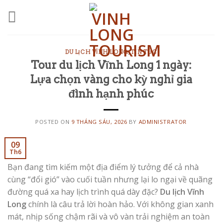
Skip
to
content
DU LỊCH VĨNH LONG
,
TIN TỨC
Tour du lịch Vĩnh Long 1 ngày:
Lựa chọn vàng cho kỳ nghỉ gia
đình hạnh phúc
POSTED ON
9 THÁNG SÁU, 2026
BY
ADMINISTRATOR
09
Th6
Bạn đang tìm kiếm một địa điểm lý tưởng để cả nhà
cùng “đổi gió” vào cuối tuần nhưng lại lo ngại về quãng
đường quá xa hay lịch trình quá dày đặc?
Du lịch Vĩnh
Long
chính là câu trả lời hoàn hảo. Với không gian xanh
mát, nhịp sống chậm rãi và vô vàn trải nghiệm an toàn