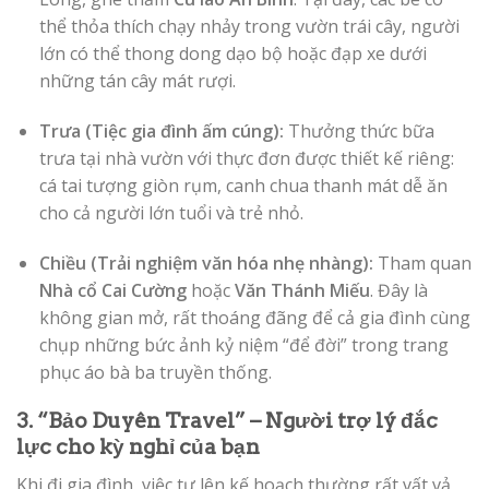
thể thỏa thích chạy nhảy trong vườn trái cây, người
lớn có thể thong dong dạo bộ hoặc đạp xe dưới
những tán cây mát rượi.
Trưa (Tiệc gia đình ấm cúng):
Thưởng thức bữa
trưa tại nhà vườn với thực đơn được thiết kế riêng:
cá tai tượng giòn rụm, canh chua thanh mát dễ ăn
cho cả người lớn tuổi và trẻ nhỏ.
Chiều (Trải nghiệm văn hóa nhẹ nhàng):
Tham quan
Nhà cổ Cai Cường
hoặc
Văn Thánh Miếu
. Đây là
không gian mở, rất thoáng đãng để cả gia đình cùng
chụp những bức ảnh kỷ niệm “để đời” trong trang
phục áo bà ba truyền thống.
3. “Bảo Duyên Travel” – Người trợ lý đắc
lực cho kỳ nghỉ của bạn
Khi đi gia đình, việc tự lên kế hoạch thường rất vất vả