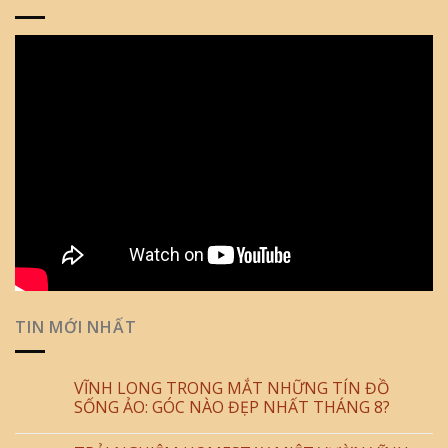
TIN MỚI NHẤT
VĨNH LONG TRONG MẮT NHỮNG TÍN ĐỒ
SỐNG ẢO: GÓC NÀO ĐẸP NHẤT THÁNG 8?