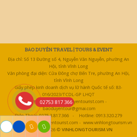
BẢO DUYÊN TRAVEL | TOURS & EVENT
Địa chỉ: Số 13 Đường số 4, Nguyễn Văn Nguyễn, phường An
Hội, tỉnh Vĩnh Long
Văn phòng đại diện: Cửa Đông chợ Bến Tre, phường An Hội,
tỉnh Vĩnh Long
Giấy phép kinh doanh dịch vụ lữ hành Quốc tế số: 83-
016/2023/TCDL-GP LHQT
Email: bentre@baoduyentourist.com -
02753 817 366
baoduyentour@gmai.com
Điện Thoại: 0275 3.817.366 - Hotline: 0913.320.279
Website: www.baoduyentourist.com - www.vinhlongtourism.vn
Copyright 2026 ©
VINHLONGTOURISM.VN