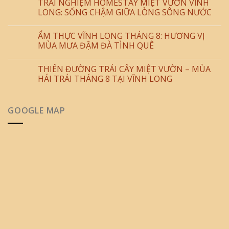
TRẢI NGHIỆM HOMESTAY MIỆT VƯỜN VĨNH
LONG: SỐNG CHẬM GIỮA LÒNG SÔNG NƯỚC
ẨM THỰC VĨNH LONG THÁNG 8: HƯƠNG VỊ
MÙA MƯA ĐẬM ĐÀ TÌNH QUÊ
THIÊN ĐƯỜNG TRÁI CÂY MIỆT VƯỜN – MÙA
HÁI TRÁI THÁNG 8 TẠI VĨNH LONG
GOOGLE MAP