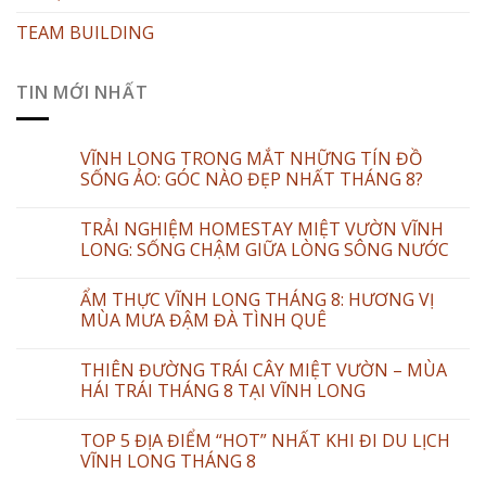
TEAM BUILDING
TIN MỚI NHẤT
VĨNH LONG TRONG MẮT NHỮNG TÍN ĐỒ
SỐNG ẢO: GÓC NÀO ĐẸP NHẤT THÁNG 8?
TRẢI NGHIỆM HOMESTAY MIỆT VƯỜN VĨNH
LONG: SỐNG CHẬM GIỮA LÒNG SÔNG NƯỚC
ẨM THỰC VĨNH LONG THÁNG 8: HƯƠNG VỊ
MÙA MƯA ĐẬM ĐÀ TÌNH QUÊ
THIÊN ĐƯỜNG TRÁI CÂY MIỆT VƯỜN – MÙA
HÁI TRÁI THÁNG 8 TẠI VĨNH LONG
TOP 5 ĐỊA ĐIỂM “HOT” NHẤT KHI ĐI DU LỊCH
VĨNH LONG THÁNG 8