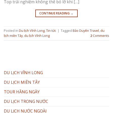
Top trải nghiệm không thể bỏ lỡ khi […]
CONTINUE READING
→
Posted in
Du lịch Vĩnh Long
,
Tin tức
|
Tagged
Bảo Duyên Travel
,
du
lịch miền Tây
,
du lịch Vĩnh Long
2
Comments
DU LỊCH VĨNH LONG
DU LỊCH MIỀN TÂY
TOUR HẰNG NGÀY
DU LỊCH TRONG NƯỚC
DU LỊCH NƯỚC NGOÀI