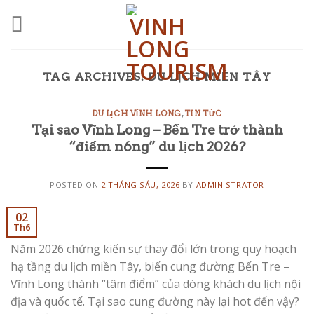
Skip
to
content
TAG ARCHIVES:
DU LỊCH MIỀN TÂY
DU LỊCH VĨNH LONG
,
TIN TỨC
Tại sao Vĩnh Long – Bến Tre trở thành
“điểm nóng” du lịch 2026?
POSTED ON
2 THÁNG SÁU, 2026
BY
ADMINISTRATOR
02
Th6
Năm 2026 chứng kiến sự thay đổi lớn trong quy hoạch
hạ tầng du lịch miền Tây, biến cung đường Bến Tre –
Vĩnh Long thành “tâm điểm” của dòng khách du lịch nội
địa và quốc tế. Tại sao cung đường này lại hot đến vậy?