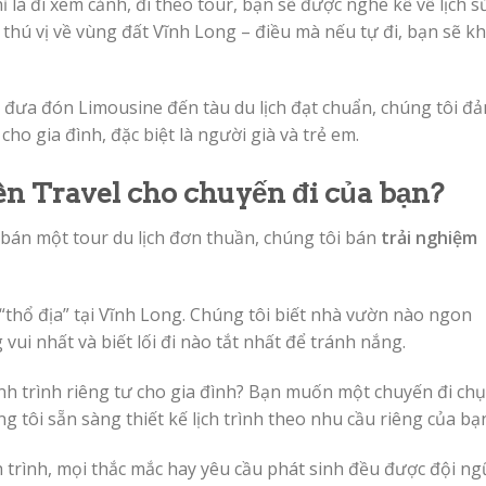
 là đi xem cảnh, đi theo tour, bạn sẽ được nghe kể về lịch s
 thú vị về vùng đất Vĩnh Long – điều mà nếu tự đi, bạn sẽ k
 đưa đón Limousine đến tàu du lịch đạt chuẩn, chúng tôi đ
cho gia đình, đặc biệt là người già và trẻ em.
ên Travel cho chuyến đi của bạn?
 bán một tour du lịch đơn thuần, chúng tôi bán
trải nghiệm
“thổ địa” tại Vĩnh Long. Chúng tôi biết nhà vườn nào ngon
vui nhất và biết lối đi nào tắt nhất để tránh nắng.
 trình riêng tư cho gia đình? Bạn muốn một chuyến đi ch
 tôi sẵn sàng thiết kế lịch trình theo nhu cầu riêng của bạ
trình, mọi thắc mắc hay yêu cầu phát sinh đều được đội ng