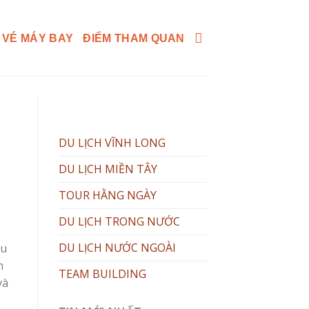
 VÉ MÁY BAY
ĐIỂM THAM QUAN
DU LỊCH VĨNH LONG
DU LỊCH MIỀN TÂY
TOUR HẰNG NGÀY
DU LỊCH TRONG NƯỚC
DU LỊCH NƯỚC NGOÀI
du
n
TEAM BUILDING
và