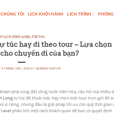
 CHÚNG TÔI
LỊCH KHỞI HÀNH
LỊCH TRÌNH
PHÒNG
U LỊCH VĨNH LONG
,
TIN TỨC
ự túc hay đi theo tour – Lựa chọn
 cho chuyến đi của bạn?
N
9 THÁNG SÁU, 2026
BY
ADMINISTRATOR
 khám phá vùng đất sông nước hiền hòa, câu hỏi mà nhiều 
nh Long
tự túc để thoải mái, hay chọn một tour trọn gói để a
ú vị riêng, nhưng đâu là giải pháp tối ưu cho quỹ thời gian 
Travel
phân tích một cách khách quan để bạn có quyết định