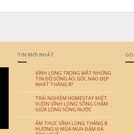
TIN MỚI NHẤT
GO
VĨNH LONG TRONG MẮT NHỮNG
TÍN ĐỒ SỐNG ẢO: GÓC NÀO ĐẸP
NHẤT THÁNG 8?
TRẢI NGHIỆM HOMESTAY MIỆT
VƯỜN VĨNH LONG: SỐNG CHẬM
GIỮA LÒNG SÔNG NƯỚC
ẨM THỰC VĨNH LONG THÁNG 8:
HƯƠNG VỊ MÙA MƯA ĐẬM ĐÀ