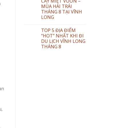
CÂY MIỆT VƯỜN –
n
MÙA HÁI TRÁI
THÁNG 8 TẠI VĨNH
LONG
TOP 5 ĐỊA ĐIỂM
“HOT” NHẤT KHI ĐI
DU LỊCH VĨNH LONG
THÁNG 8
an
u,