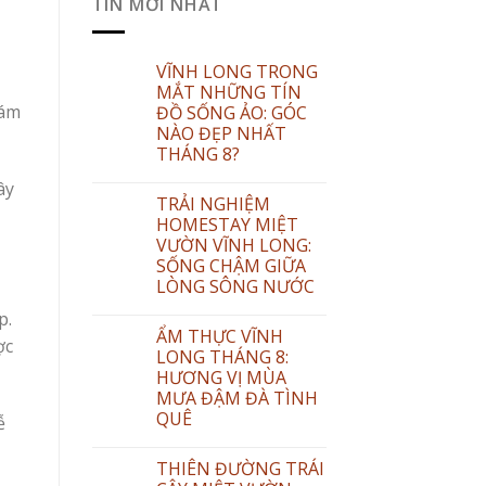
TIN MỚI NHẤT
VĨNH LONG TRONG
MẮT NHỮNG TÍN
hám
ĐỒ SỐNG ẢO: GÓC
NÀO ĐẸP NHẤT
THÁNG 8?
ây
TRẢI NGHIỆM
HOMESTAY MIỆT
VƯỜN VĨNH LONG:
SỐNG CHẬM GIỮA
LÒNG SÔNG NƯỚC
p.
ẨM THỰC VĨNH
ợc
LONG THÁNG 8:
HƯƠNG VỊ MÙA
MƯA ĐẬM ĐÀ TÌNH
QUÊ
ễ
THIÊN ĐƯỜNG TRÁI