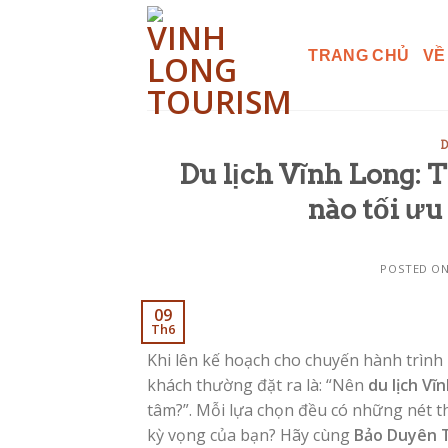
Skip
to
TRANG CHỦ
VỀ
content
D
Du lịch Vĩnh Long: T
nào tối ưu
POSTED O
09
Th6
Khi lên kế hoạch cho chuyến hành trình
khách thường đặt ra là: “Nên
du lịch Vĩ
tâm?”. Mỗi lựa chọn đều có những nét th
kỳ vọng của bạn? Hãy cùng
Bảo Duyên 