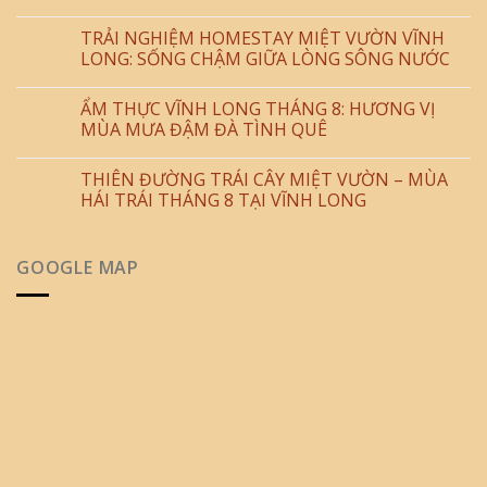
TRẢI NGHIỆM HOMESTAY MIỆT VƯỜN VĨNH
LONG: SỐNG CHẬM GIỮA LÒNG SÔNG NƯỚC
ẨM THỰC VĨNH LONG THÁNG 8: HƯƠNG VỊ
MÙA MƯA ĐẬM ĐÀ TÌNH QUÊ
THIÊN ĐƯỜNG TRÁI CÂY MIỆT VƯỜN – MÙA
HÁI TRÁI THÁNG 8 TẠI VĨNH LONG
GOOGLE MAP