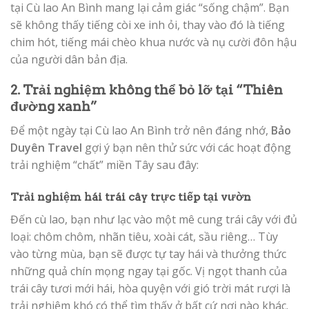
tại Cù lao An Bình mang lại cảm giác “sống chậm”. Bạn
sẽ không thấy tiếng còi xe inh ỏi, thay vào đó là tiếng
chim hót, tiếng mái chèo khua nước và nụ cười đôn hậu
của người dân bản địa.
2. Trải nghiệm không thể bỏ lỡ tại “Thiên
đường xanh”
Để một ngày tại Cù lao An Bình trở nên đáng nhớ,
Bảo
Duyên Travel
gợi ý bạn nên thử sức với các hoạt động
trải nghiệm “chất” miền Tây sau đây:
Trải nghiệm hái trái cây trực tiếp tại vườn
Đến cù lao, bạn như lạc vào một mê cung trái cây với đủ
loại: chôm chôm, nhãn tiêu, xoài cát, sầu riêng… Tùy
vào từng mùa, bạn sẽ được tự tay hái và thưởng thức
những quả chín mọng ngay tại gốc. Vị ngọt thanh của
trái cây tươi mới hái, hòa quyện với gió trời mát rượi là
trải nghiệm khó có thể tìm thấy ở bất cứ nơi nào khác.