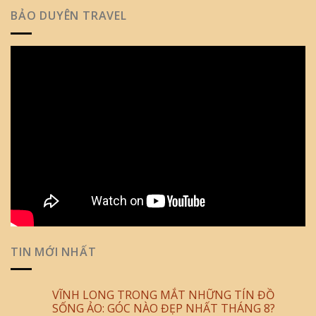
BẢO DUYÊN TRAVEL
TIN MỚI NHẤT
VĨNH LONG TRONG MẮT NHỮNG TÍN ĐỒ
SỐNG ẢO: GÓC NÀO ĐẸP NHẤT THÁNG 8?