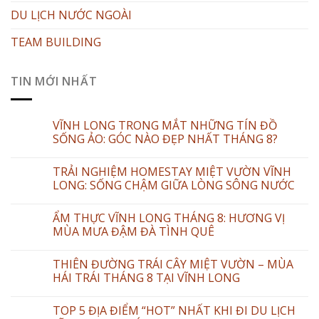
DU LỊCH NƯỚC NGOÀI
TEAM BUILDING
TIN MỚI NHẤT
VĨNH LONG TRONG MẮT NHỮNG TÍN ĐỒ
SỐNG ẢO: GÓC NÀO ĐẸP NHẤT THÁNG 8?
TRẢI NGHIỆM HOMESTAY MIỆT VƯỜN VĨNH
LONG: SỐNG CHẬM GIỮA LÒNG SÔNG NƯỚC
ẨM THỰC VĨNH LONG THÁNG 8: HƯƠNG VỊ
MÙA MƯA ĐẬM ĐÀ TÌNH QUÊ
THIÊN ĐƯỜNG TRÁI CÂY MIỆT VƯỜN – MÙA
HÁI TRÁI THÁNG 8 TẠI VĨNH LONG
TOP 5 ĐỊA ĐIỂM “HOT” NHẤT KHI ĐI DU LỊCH