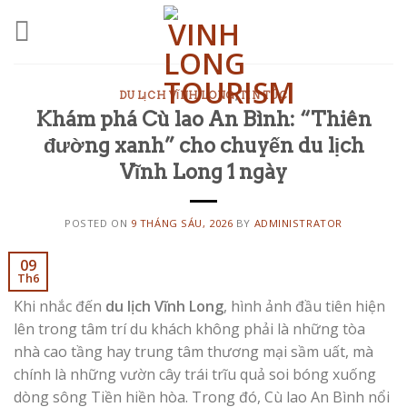
Skip
to
content
DU LỊCH VĨNH LONG
,
TIN TỨC
Khám phá Cù lao An Bình: “Thiên
đường xanh” cho chuyến du lịch
Vĩnh Long 1 ngày
POSTED ON
9 THÁNG SÁU, 2026
BY
ADMINISTRATOR
09
Th6
Khi nhắc đến
du lịch Vĩnh Long
, hình ảnh đầu tiên hiện
lên trong tâm trí du khách không phải là những tòa
nhà cao tầng hay trung tâm thương mại sầm uất, mà
chính là những vườn cây trái trĩu quả soi bóng xuống
dòng sông Tiền hiền hòa. Trong đó, Cù lao An Bình nổi