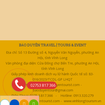
BẢO DUYÊN TRAVEL | TOURS & EVENT
Địa chỉ: Số 13 Đường số 4, Nguyễn Văn Nguyễn, phường An
Hội, tỉnh Vĩnh Long
Văn phòng đại diện: Cửa Đông chợ Bến Tre, phường An Hội,
tỉnh Vĩnh Long
Giấy phép kinh doanh dịch vụ lữ hành Quốc tế số: 83-
016/2023/TCDL-GP LHQT
Email: bentre@baoduyentourist.com -
02753 817 366
baoduyentour@gmai.com
Điện Thoại: 0275 3.817.366 - Hotline: 0913.320.279
Website: www.baoduyentourist.com - www.vinhlongtourism.vn