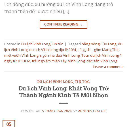
lịch đông đúc, xu hướng du lịch Vĩnh Long đang trở
thành “bến đỗ” được nhiều […]
CONTINUE READING
→
Posted in
Du lịch Vĩnh Long
,
Tin tức
|
Tagged
bằng sông Cửu Long
,
du
lịch Vĩnh Long
,
du lịch Vĩnh Long dịp lễ 30/4
,
Lò gạch – gốm Mang Thít
,
miệt vườn Vĩnh Long
,
ngôi nhà dừa Vĩnh Long
,
Tour du lịch Vĩnh Long 1
ngày từ TP.HCM
,
trải nghiệm miền Tây
,
Vĩnh Long
,
đặc sản Vĩnh Long
Leave a comment
DU LỊCH VĨNH LONG
,
TIN TỨC
Du lịch Vĩnh Long: Khát Vọng Trở
Thành Ngành Kinh Tế Mũi Nhọn
POSTED ON
5 THÁNG BA, 2026
BY
ADMINISTRATOR
05