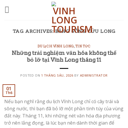
Skip
to
content
TAG ARCHIVES:
BẰNG SÔNG CỬU LONG
DU LỊCH VĨNH LONG
,
TIN TỨC
Những trải nghiệm văn hóa không thể
bỏ lỡ tại Vĩnh Long tháng 11
POSTED ON
1 THÁNG SÁU, 2026
BY
ADMINISTRATOR
01
Th6
Nếu bạn nghĩ rằng du lịch Vĩnh Long chỉ có cây trái và
sông nước, thì bạn đã bỏ lỡ một phần tinh túy của vùng
đất này. Tháng 11, khi những nét văn hóa địa phương
trở nên lắng đọng, là lúc bạn nên dành thời gian để