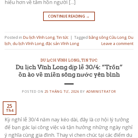
hiểu hơn về tâm hồn người […]
CONTINUE READING
→
Posted in
Du lịch Vĩnh Long
,
Tin tức
|
Tagged
bằng sông Cửu Long
,
Du
lịch
,
du lịch Vĩnh Long
,
đặc sản Vĩnh Long
Leave a comment
DU LỊCH VĨNH LONG
,
TIN TỨC
Du lịch Vĩnh Long dịp lễ 30/4: “Trốn”
ồn ào về miền sông nước yên bình
POSTED ON
25 THÁNG TƯ, 2026
BY
ADMINISTRATOR
25
Th4
Kỳ nghỉ lễ 30/4 năm nay kéo dài, đây là cơ hội lý tưởng
để bạn gác lại công việc và tận hưởng những ngày nghỉ
ý nghĩa cùng gia đình. Thay vì chen chúc tại các điểm du