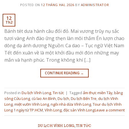
POSTED ON
12 THÁNG HAI, 2026
BY
ADMINISTRATOR
12
Th2
Bánh tét dưa hành câu đối đỏ. Mai vương trũy nụ sắc
tươi vàng Anh đào ững thẹn làn môi thắm Én lượn chao
dòng dạ ánh dương Nguồn: Ca dao – Tục ngữ Việt Nam
Tết đến xuân về là một khởi đầu mới đón những may
mắn và hạnh phúc. Trong không khí […]
CONTINUE READING
→
Posted in
Du lịch Vĩnh Long
,
Tin tức
|
Tagged
ẩm thực miền Tây
,
bằng
sông Cửu Long
,
cù lao An Bình
,
Du lịch
,
Du lịch Bến Tre
,
du lịch Vĩnh
Long
,
miệt vườn Vĩnh Long
,
ngôi nhà dừa Vĩnh Long
,
Tour du lịch Vĩnh
Long 1 ngày từ TP.HCM
,
Vĩnh Long
,
đặc sản Vĩnh Long
Leave a comment
DU LỊCH VĨNH LONG
,
TIN TỨC