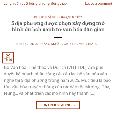
Long
,
vườn quýt hồng lai vung
,
đồng tháp
Leave a comment
DU LỊCH VĨNH LONG
,
TIN TỨC
5 địa phương được chọn xây dựng mô
hình du lịch xanh từ văn hóa dân gian
POSTED ON
29 THÁNG MƯỜI, 2025
BY
ADMINISTRATOR
29
Th10
Bộ Văn hóa, Thể thao và Du lịch (VHTTDL) vừa phê
duyệt kế hoạch nhân rộng các câu lạc bộ văn hóa văn
nghệ tại 5 địa phương trong năm 2025. Mục tiêu là bảo
tồn văn hóa truyền thống của các dân tộc Mường, Tày,
Nùng… và phát triển các mô hình này thành […]
CONTINUE READING
→