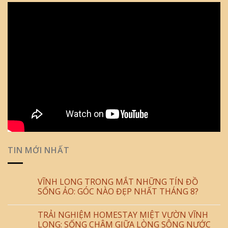
TIN MỚI NHẤT
VĨNH LONG TRONG MẮT NHỮNG TÍN ĐỒ
SỐNG ẢO: GÓC NÀO ĐẸP NHẤT THÁNG 8?
TRẢI NGHIỆM HOMESTAY MIỆT VƯỜN VĨNH
LONG: SỐNG CHẬM GIỮA LÒNG SÔNG NƯỚC