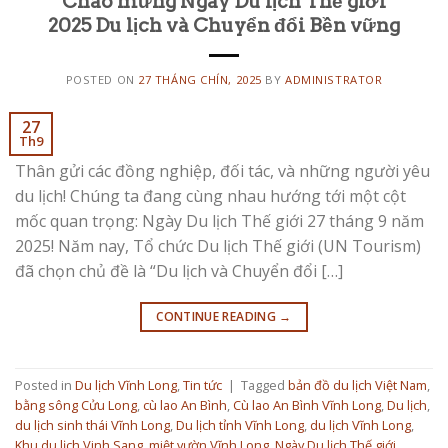
Chào mừng Ngày Du lịch Thế giới
2025 Du lịch và Chuyển đổi Bền vững
POSTED ON
27 THÁNG CHÍN, 2025
BY
ADMINISTRATOR
27
Th9
Thân gửi các đồng nghiệp, đối tác, và những người yêu
du lịch! Chúng ta đang cùng nhau hướng tới một cột
mốc quan trọng: Ngày Du lịch Thế giới 27 tháng 9 năm
2025! Năm nay, Tổ chức Du lịch Thế giới (UN Tourism)
đã chọn chủ đề là “Du lịch và Chuyển đổi […]
CONTINUE READING
→
Posted in
Du lịch Vĩnh Long
,
Tin tức
|
Tagged
bản đồ du lịch Việt Nam
,
bằng sông Cửu Long
,
cù lao An Bình
,
Cù lao An Bình Vĩnh Long
,
Du lịch
,
du lịch sinh thái Vĩnh Long
,
Du lịch tỉnh Vĩnh Long
,
du lịch Vĩnh Long
,
Khu du lịch Vinh Sang
,
miệt vườn Vĩnh Long
,
Ngày Du lịch Thế giới