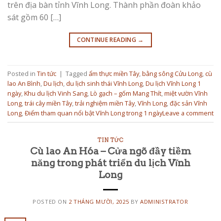
trên địa bàn tỉnh Vĩnh Long. Thành phần đoàn khảo
sát gồm 60 […]
CONTINUE READING
→
Posted in
Tin tức
|
Tagged
ẩm thực miền Tây
,
bằng sông Cửu Long
,
cù
lao An Bình
,
Du lịch
,
du lịch sinh thái Vĩnh Long
,
Du lịch Vĩnh Long 1
ngày
,
Khu du lịch Vinh Sang
,
Lò gạch – gốm Mang Thít
,
miệt vườn Vĩnh
Long
,
trái cây miền Tây
,
trải nghiệm miền Tây
,
Vĩnh Long
,
đặc sản Vĩnh
Long
,
Điểm tham quan nổi bật Vĩnh Long trong 1 ngày
Leave a comment
TIN TỨC
Cù lao An Hóa – Cửa ngõ đầy tiềm
năng trong phát triển du lịch Vĩnh
Long
POSTED ON
2 THÁNG MƯỜI, 2025
BY
ADMINISTRATOR