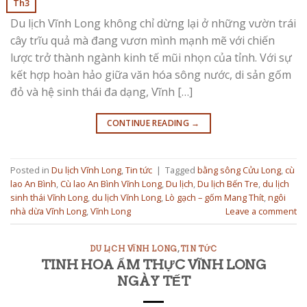
Th3
Du lịch Vĩnh Long không chỉ dừng lại ở những vườn trái
cây trĩu quả mà đang vươn mình mạnh mẽ với chiến
lược trở thành ngành kinh tế mũi nhọn của tỉnh. Với sự
kết hợp hoàn hảo giữa văn hóa sông nước, di sản gốm
đỏ và hệ sinh thái đa dạng, Vĩnh […]
CONTINUE READING
→
Posted in
Du lịch Vĩnh Long
,
Tin tức
|
Tagged
bằng sông Cửu Long
,
cù
lao An Bình
,
Cù lao An Bình Vĩnh Long
,
Du lịch
,
Du lịch Bến Tre
,
du lịch
sinh thái Vĩnh Long
,
du lịch Vĩnh Long
,
Lò gạch – gốm Mang Thít
,
ngôi
nhà dừa Vĩnh Long
,
Vĩnh Long
Leave a comment
DU LỊCH VĨNH LONG
,
TIN TỨC
TINH HOA ẨM THỰC VĨNH LONG
NGÀY TẾT