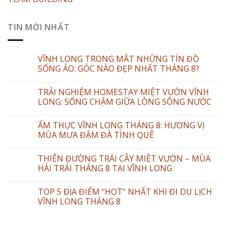
TIN MỚI NHẤT
VĨNH LONG TRONG MẮT NHỮNG TÍN ĐỒ
SỐNG ẢO: GÓC NÀO ĐẸP NHẤT THÁNG 8?
TRẢI NGHIỆM HOMESTAY MIỆT VƯỜN VĨNH
LONG: SỐNG CHẬM GIỮA LÒNG SÔNG NƯỚC
ẨM THỰC VĨNH LONG THÁNG 8: HƯƠNG VỊ
MÙA MƯA ĐẬM ĐÀ TÌNH QUÊ
THIÊN ĐƯỜNG TRÁI CÂY MIỆT VƯỜN – MÙA
HÁI TRÁI THÁNG 8 TẠI VĨNH LONG
TOP 5 ĐỊA ĐIỂM “HOT” NHẤT KHI ĐI DU LỊCH
VĨNH LONG THÁNG 8