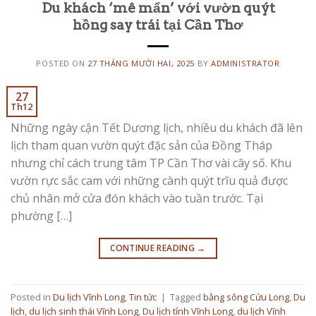
Du khách ‘mê mẩn’ với vườn quýt
hồng say trái tại Cần Thơ
POSTED ON
27 THÁNG MƯỜI HAI, 2025
BY
ADMINISTRATOR
27
Th12
Những ngày cận Tết Dương lịch, nhiều du khách đã lên
lịch tham quan vườn quýt đặc sản của Đồng Tháp
nhưng chỉ cách trung tâm TP Cần Thơ vài cây số. Khu
vườn rực sắc cam với những cành quýt trĩu quả được
chủ nhân mở cửa đón khách vào tuần trước. Tại
phường […]
CONTINUE READING
→
Posted in
Du lịch Vĩnh Long
,
Tin tức
|
Tagged
bằng sông Cửu Long
,
Du
lịch
,
du lịch sinh thái Vĩnh Long
,
Du lịch tỉnh Vĩnh Long
,
du lịch Vĩnh