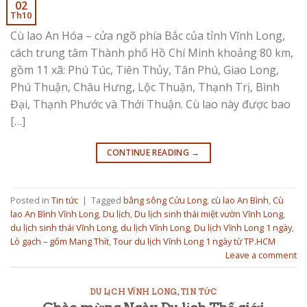
02
Th10
Cù lao An Hóa – cửa ngõ phía Bắc của tỉnh Vĩnh Long,
cách trung tâm Thành phố Hồ Chí Minh khoảng 80 km,
gồm 11 xã: Phú Túc, Tiên Thủy, Tân Phú, Giao Long,
Phú Thuận, Châu Hưng, Lộc Thuận, Thạnh Trị, Bình
Đại, Thạnh Phước và Thới Thuận. Cù lao này được bao
[…]
CONTINUE READING
→
Posted in
Tin tức
|
Tagged
bằng sông Cửu Long
,
cù lao An Bình
,
Cù
lao An Bình Vĩnh Long
,
Du lịch
,
Du lịch sinh thái miệt vườn Vĩnh Long
,
du lịch sinh thái Vĩnh Long
,
du lịch Vĩnh Long
,
Du lịch Vĩnh Long 1 ngày
,
Lò gạch – gốm Mang Thít
,
Tour du lịch Vĩnh Long 1 ngày từ TP.HCM
Leave a comment
DU LỊCH VĨNH LONG
,
TIN TỨC