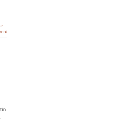
ur
ment
tín
,