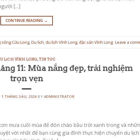
người […]
CONTINUE READING
→
 sông Cửu Long
,
Du lịch
,
du lịch Vĩnh Long
,
đặc sản Vĩnh Long
Leave a com
U LỊCH VĨNH LONG
,
TIN TỨC
háng 11: Mùa nắng đẹp, trải nghiệm
trọn vẹn
N
1 THÁNG SÁU, 2026
BY
ADMINISTRATOR
 cơn mưa cuối mùa để đón chào bầu trời xanh trong và nhữ
tuyệt vời nhất để bạn cùng gia đình thực hiện chuyến du lịch