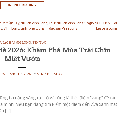
CONTINUE READING
→
hực miền Tây
,
du lịch Vĩnh Long
,
Tour du lịch Vĩnh Long 1 ngày từ TP.HCM
,
To
ây
,
Vĩnh Long
,
vĩnh long tourism
,
đặc sản Vĩnh Long
Leave a com
U LỊCH VĨNH LONG
,
TIN TỨC
Hè 2026: Khám Phá Mùa Trái Chín
Miệt Vườn
N
25 THÁNG TƯ, 2026
BY
ADMINISTRATOR
g tia nắng vàng rực rỡ và cũng là thời điểm “vàng” để các 
của mình. Nếu bạn đang tìm kiếm một điểm đến vừa xanh mát
ên […]