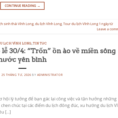
CONTINUE READING
→
ịch sinh thái Vĩnh Long
,
du lịch Vĩnh Long
,
Tour du lịch Vĩnh Long 1 ngày từ
Leave a com
U LỊCH VĨNH LONG
,
TIN TỨC
 lễ 30/4: “Trốn” ồn ào về miền sông
nước yên bình
N
25 THÁNG TƯ, 2026
BY
ADMINISTRATOR
cơ hội lý tưởng để bạn gác lại công việc và tận hưởng những
 chen chúc tại các điểm du lịch đông đúc, xu hướng du lịch V
ều […]