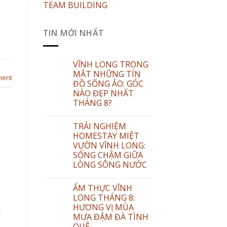
TEAM BUILDING
TIN MỚI NHẤT
VĨNH LONG TRONG
MẮT NHỮNG TÍN
ment
ĐỒ SỐNG ẢO: GÓC
NÀO ĐẸP NHẤT
THÁNG 8?
TRẢI NGHIỆM
HOMESTAY MIỆT
VƯỜN VĨNH LONG:
SỐNG CHẬM GIỮA
LÒNG SÔNG NƯỚC
ẨM THỰC VĨNH
LONG THÁNG 8:
HƯƠNG VỊ MÙA
y
MƯA ĐẬM ĐÀ TÌNH
QUÊ