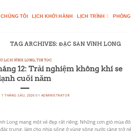
 CHÚNG TÔI
LỊCH KHỞI HÀNH
LỊCH TRÌNH
PHÒNG
TAG ARCHIVES:
ĐẶC SẢN VĨNH LONG
U LỊCH VĨNH LONG
,
TIN TỨC
háng 12: Trải nghiệm không khí se
lạnh cuối năm
N
1 THÁNG SÁU, 2026
BY
ADMINISTRATOR
ĩnh Long mang một vẻ đẹp rất riêng. Những cơn gió mùa đ
h đặc trưng, làm cho nhịp sống ở vùng sông nước càng trở n