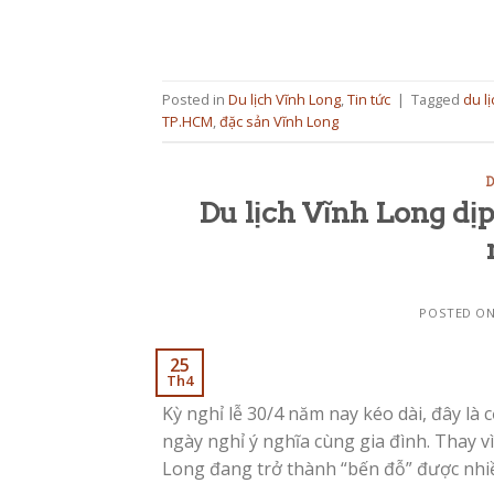
Posted in
Du lịch Vĩnh Long
,
Tin tức
|
Tagged
du l
TP.HCM
,
đặc sản Vĩnh Long
D
Du lịch Vĩnh Long dịp
POSTED O
25
Th4
Kỳ nghỉ lễ 30/4 năm nay kéo dài, đây là 
ngày nghỉ ý nghĩa cùng gia đình. Thay vì
Long đang trở thành “bến đỗ” được nhi