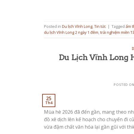
Posted in
Du lịch Vĩnh Long
,
Tin tức
|
Tagged
ẩm t
du lịch Vĩnh Long 2 ngày 1 đêm
,
trải nghiệm miền T
D
Du Lịch Vĩnh Long 
POSTED O
25
Th4
Mùa hè 2026 đã đến gần, mang theo nhữn
đồ xê dịch lên kế hoạch cho chuyến đi 
vừa đậm chất văn hóa lại gần gũi với thi