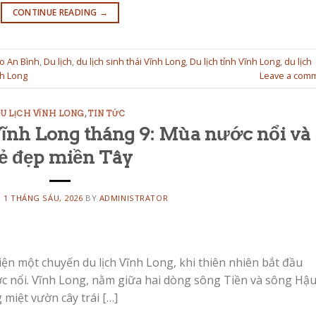
CONTINUE READING
→
ao An Bình
,
Du lịch
,
du lịch sinh thái Vĩnh Long
,
Du lịch tỉnh Vĩnh Long
,
du lịch
nh Long
Leave a com
U LỊCH VĨNH LONG
,
TIN TỨC
Vĩnh Long tháng 9: Mùa nước nổi và
ẻ đẹp miền Tây
N
1 THÁNG SÁU, 2026
BY
ADMINISTRATOR
hiện một chuyến du lịch Vĩnh Long, khi thiên nhiên bắt đầu
c nổi. Vĩnh Long, nằm giữa hai dòng sông Tiền và sông Hậu
 miệt vườn cây trái […]