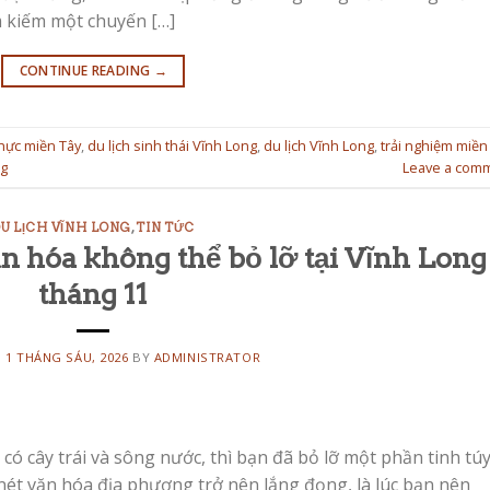
m kiếm một chuyến […]
CONTINUE READING
→
hực miền Tây
,
du lịch sinh thái Vĩnh Long
,
du lịch Vĩnh Long
,
trải nghiệm miền
ng
Leave a com
U LỊCH VĨNH LONG
,
TIN TỨC
n hóa không thể bỏ lỡ tại Vĩnh Long
tháng 11
N
1 THÁNG SÁU, 2026
BY
ADMINISTRATOR
có cây trái và sông nước, thì bạn đã bỏ lỡ một phần tinh tú
nét văn hóa địa phương trở nên lắng đọng, là lúc bạn nên