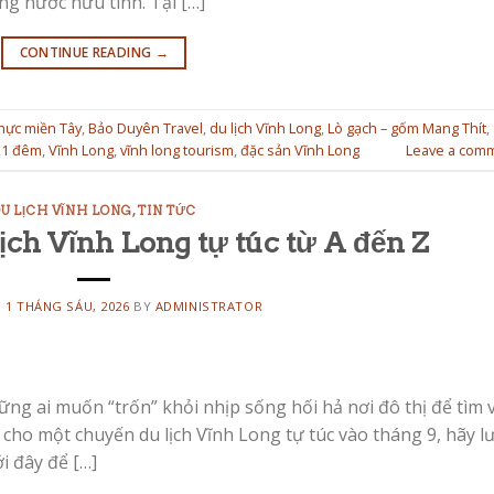
g nước hữu tình. Tại […]
CONTINUE READING
→
hực miền Tây
,
Bảo Duyên Travel
,
du lịch Vĩnh Long
,
Lò gạch – gốm Mang Thít
,
y 1 đêm
,
Vĩnh Long
,
vĩnh long tourism
,
đặc sản Vĩnh Long
Leave a com
U LỊCH VĨNH LONG
,
TIN TỨC
ịch Vĩnh Long tự túc từ A đến Z
N
1 THÁNG SÁU, 2026
BY
ADMINISTRATOR
ng ai muốn “trốn” khỏi nhịp sống hối hả nơi đô thị để tìm 
cho một chuyến du lịch Vĩnh Long tự túc vào tháng 9, hãy l
i đây để […]