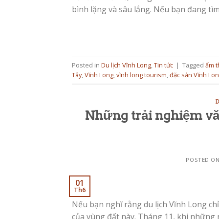
bình lặng và sâu lắng. Nếu bạn đang tì
Posted in
Du lịch Vĩnh Long
,
Tin tức
|
Tagged
ẩm t
Tây
,
Vĩnh Long
,
vĩnh long tourism
,
đặc sản Vĩnh Lo
D
Những trải nghiệm vă
POSTED O
01
Th6
Nếu bạn nghĩ rằng du lịch Vĩnh Long chỉ 
của vùng đất này. Tháng 11, khi những 