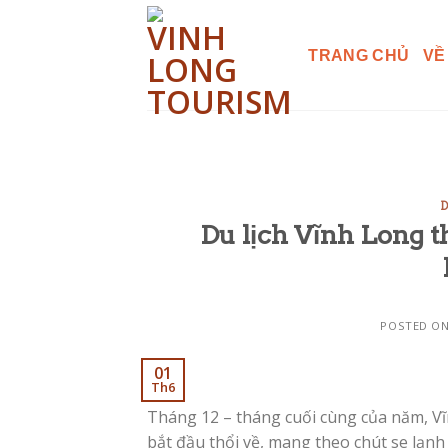
Skip
to
TRANG CHỦ
VỀ
content
D
Du lịch Vĩnh Long t
POSTED O
01
Th6
Tháng 12 – tháng cuối cùng của năm, V
bắt đầu thổi về, mang theo chút se lạn