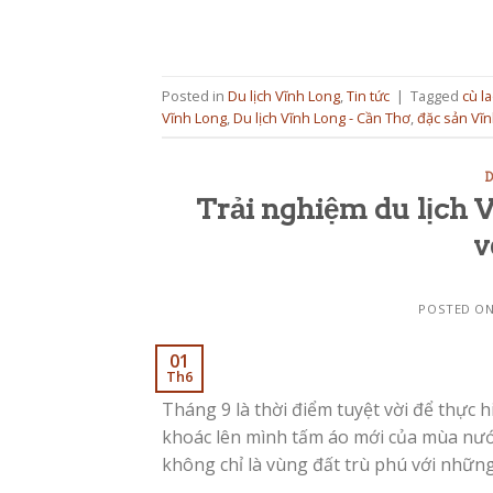
Posted in
Du lịch Vĩnh Long
,
Tin tức
|
Tagged
cù l
Vĩnh Long
,
Du lịch Vĩnh Long - Cần Thơ
,
đặc sản Vĩ
D
Trải nghiệm du lịch 
v
POSTED O
01
Th6
Tháng 9 là thời điểm tuyệt vời để thực 
khoác lên mình tấm áo mới của mùa nướ
không chỉ là vùng đất trù phú với những