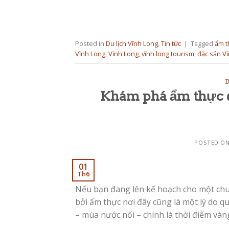
Posted in
Du lịch Vĩnh Long
,
Tin tức
|
Tagged
ẩm t
Vĩnh Long
,
Vĩnh Long
,
vĩnh long tourism
,
đặc sản V
D
Khám phá ẩm thực đ
POSTED O
01
Th6
Nếu bạn đang lên kế hoạch cho một chuy
bởi ẩm thực nơi đây cũng là một lý do 
– mùa nước nổi – chính là thời điểm và