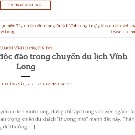
CONTINUE READING
→
hực miền Tây
,
du lịch Vĩnh Long
,
Du lịch Vĩnh Long 1 ngày
,
Khu du lịch sinh th
ĩnh Long
Leave a com
U LỊCH VĨNH LONG
,
TIN TỨC
ộc đáo trong chuyến du lịch Vĩnh
Long
N
1 THÁNG SÁU, 2026
BY
ADMINISTRATOR
ến du lịch Vĩnh Long, đừng chỉ tập trung vào việc ngắm cả
quan trọng khiến du khách “thương nhớ” mảnh đất này. Thán
ng để thưởng […]