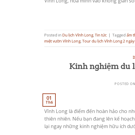
Vĩnh Long, hòa mình vào không gian sôn
Posted in
Du lịch Vĩnh Long
,
Tin tức
|
Tagged
ẩm t
miệt vườn Vĩnh Long
,
Tour du lịch Vĩnh Long 2 ngà
D
Kinh nghiệm du l
POSTED O
01
Th6
Vĩnh Long là điểm đến hoàn hảo cho nhữ
thiên nhiên. Nếu bạn đang lên kế hoạch 
lại ngay những kinh nghiệm hữu ích dướ