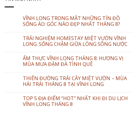
VĨNH LONG TRONG MẮT NHỮNG TÍN ĐỒ
SỐNG ẢO: GÓC NÀO ĐẸP NHẤT THÁNG 8?
TRẢI NGHIỆM HOMESTAY MIỆT VƯỜN VĨNH
LONG: SỐNG CHẬM GIỮA LÒNG SÔNG NƯỚC
ẨM THỰC VĨNH LONG THÁNG 8: HƯƠNG VỊ
MÙA MƯA ĐẬM ĐÀ TÌNH QUÊ
THIÊN ĐƯỜNG TRÁI CÂY MIỆT VƯỜN – MÙA
HÁI TRÁI THÁNG 8 TẠI VĨNH LONG
TOP 5 ĐỊA ĐIỂM “HOT” NHẤT KHI ĐI DU LỊCH
VĨNH LONG THÁNG 8