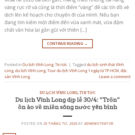
vàng rực rỡ và cũng là thời điểm “vàng” để các tín đồ xê
dịch lên kế hoạch cho chuyến đi của mình. Nếu bạn
đang tìm kiếm một điểm đến vừa xanh mát, vừa đậm
chất văn hóa lại gần gũi với thiên […]
CONTINUE READING
→
Posted in
Du lịch Vĩnh Long
,
Tin tức
|
Tagged
du lịch sinh thái Vĩnh
Long
,
du lịch Vĩnh Long
,
Tour du lịch Vĩnh Long 1 ngày từ TP.HCM
,
đặc
sản Vĩnh Long
Leave a comment
DU LỊCH VĨNH LONG
,
TIN TỨC
Du lịch Vĩnh Long dịp lễ 30/4: “Trốn”
ồn ào về miền sông nước yên bình
POSTED ON
25 THÁNG TƯ, 2026
BY
ADMINISTRATOR