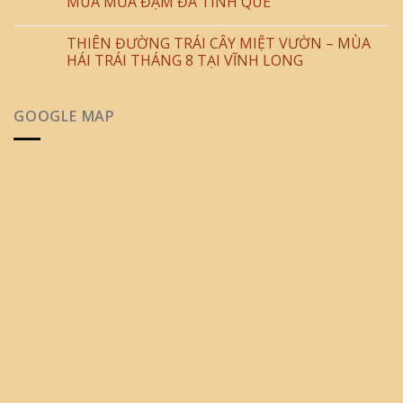
MÙA MƯA ĐẬM ĐÀ TÌNH QUÊ
THIÊN ĐƯỜNG TRÁI CÂY MIỆT VƯỜN – MÙA
HÁI TRÁI THÁNG 8 TẠI VĨNH LONG
GOOGLE MAP