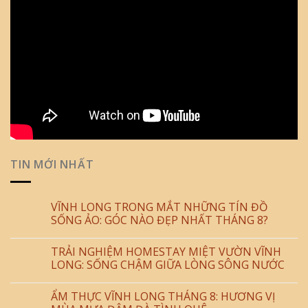
TIN MỚI NHẤT
VĨNH LONG TRONG MẮT NHỮNG TÍN ĐỒ
SỐNG ẢO: GÓC NÀO ĐẸP NHẤT THÁNG 8?
TRẢI NGHIỆM HOMESTAY MIỆT VƯỜN VĨNH
LONG: SỐNG CHẬM GIỮA LÒNG SÔNG NƯỚC
ẨM THỰC VĨNH LONG THÁNG 8: HƯƠNG VỊ