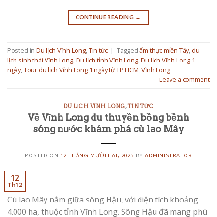
CONTINUE READING
→
Posted in
Du lịch Vĩnh Long
,
Tin tức
|
Tagged
ẩm thực miền Tây
,
du
lịch sinh thái Vĩnh Long
,
Du lịch tỉnh Vĩnh Long
,
Du lịch Vĩnh Long 1
ngày
,
Tour du lịch Vĩnh Long 1 ngày từ TP.HCM
,
Vĩnh Long
Leave a comment
DU LỊCH VĨNH LONG
,
TIN TỨC
Về Vĩnh Long du thuyền bồng bềnh
sóng nước khám phá cù lao Mây
POSTED ON
12 THÁNG MƯỜI HAI, 2025
BY
ADMINISTRATOR
12
Th12
Cù lao Mây nằm giữa sông Hậu, với diện tích khoảng
4.000 ha, thuộc tỉnh Vĩnh Long. Sông Hậu đã mang phù