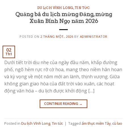
DU LỊCH VĨNH LONG
,
TIN TỨC
Quảng bá du lịch mừng Đảng, mừng
Xuân Bính Ngọ năm 2026
POSTED ON
2 THÁNG MỘT, 2026
BY
ADMINISTRATOR
02
Th1
Dưới tiết trời dịu nhẹ của ngày đầu năm, khắp đường
phố, ngõ hẻm rực rỡ cờ hoa, mang theo niềm hân hoan
và kỳ vọng về một năm mới an lành, thịnh vượng. Giữa
không gian giao hòa của đất trời vào xuân, các hoạt
động văn hóa – du lịch được khởi động […]
CONTINUE READING
→
Posted in
Du lịch Vĩnh Long
,
Tin tức
|
Tagged
ẩm thực miền Tây
,
cù lao