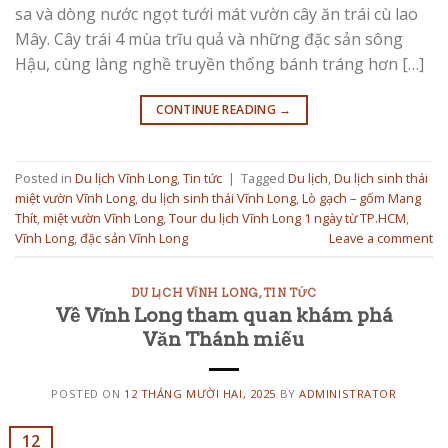
sa và dòng nước ngọt tưới mát vườn cây ăn trái cù lao
Mây. Cây trái 4 mùa trĩu quả và những đặc sản sông
Hậu, cùng làng nghề truyền thống bánh tráng hơn […]
CONTINUE READING
→
Posted in
Du lịch Vĩnh Long
,
Tin tức
|
Tagged
Du lịch
,
Du lịch sinh thái
miệt vườn Vĩnh Long
,
du lịch sinh thái Vĩnh Long
,
Lò gạch – gốm Mang
Thít
,
miệt vườn Vĩnh Long
,
Tour du lịch Vĩnh Long 1 ngày từ TP.HCM
,
Vĩnh Long
,
đặc sản Vĩnh Long
Leave a comment
DU LỊCH VĨNH LONG
,
TIN TỨC
Về Vĩnh Long tham quan khám phá
Văn Thánh miếu
POSTED ON
12 THÁNG MƯỜI HAI, 2025
BY
ADMINISTRATOR
12