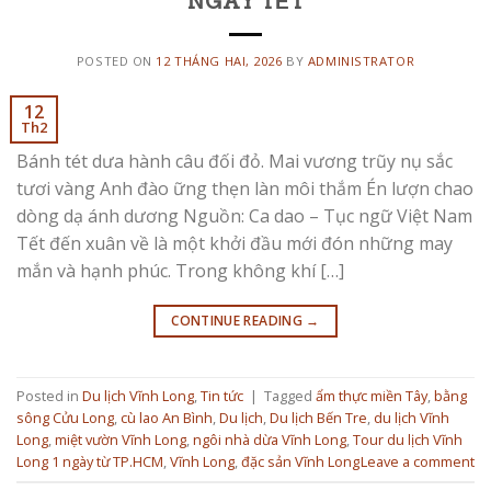
NGÀY TẾT
POSTED ON
12 THÁNG HAI, 2026
BY
ADMINISTRATOR
12
Th2
Bánh tét dưa hành câu đối đỏ. Mai vương trũy nụ sắc
tươi vàng Anh đào ững thẹn làn môi thắm Én lượn chao
dòng dạ ánh dương Nguồn: Ca dao – Tục ngữ Việt Nam
Tết đến xuân về là một khởi đầu mới đón những may
mắn và hạnh phúc. Trong không khí […]
CONTINUE READING
→
Posted in
Du lịch Vĩnh Long
,
Tin tức
|
Tagged
ẩm thực miền Tây
,
bằng
sông Cửu Long
,
cù lao An Bình
,
Du lịch
,
Du lịch Bến Tre
,
du lịch Vĩnh
Long
,
miệt vườn Vĩnh Long
,
ngôi nhà dừa Vĩnh Long
,
Tour du lịch Vĩnh
Long 1 ngày từ TP.HCM
,
Vĩnh Long
,
đặc sản Vĩnh Long
Leave a comment