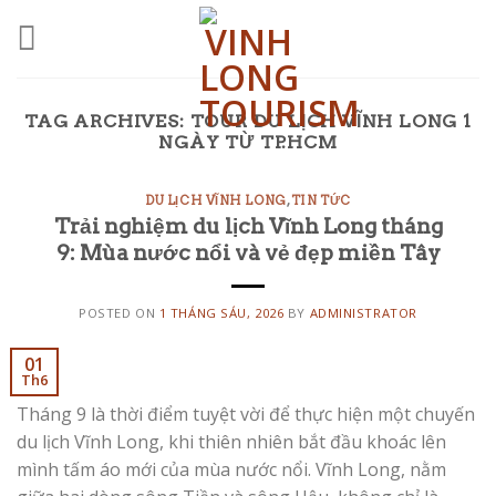
Skip
to
content
TAG ARCHIVES:
TOUR DU LỊCH VĨNH LONG 1
NGÀY TỪ TP.HCM
DU LỊCH VĨNH LONG
,
TIN TỨC
Trải nghiệm du lịch Vĩnh Long tháng
9: Mùa nước nổi và vẻ đẹp miền Tây
POSTED ON
1 THÁNG SÁU, 2026
BY
ADMINISTRATOR
01
Th6
Tháng 9 là thời điểm tuyệt vời để thực hiện một chuyến
du lịch Vĩnh Long, khi thiên nhiên bắt đầu khoác lên
mình tấm áo mới của mùa nước nổi. Vĩnh Long, nằm