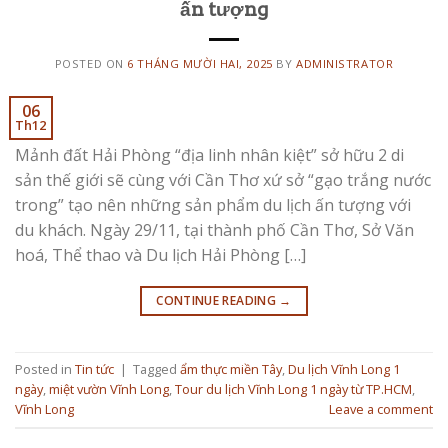
ấn tượng
POSTED ON
6 THÁNG MƯỜI HAI, 2025
BY
ADMINISTRATOR
06
Th12
Mảnh đất Hải Phòng “địa linh nhân kiệt” sở hữu 2 di
sản thế giới sẽ cùng với Cần Thơ xứ sở “gạo trắng nước
trong” tạo nên những sản phẩm du lịch ấn tượng với
du khách. Ngày 29/11, tại thành phố Cần Thơ, Sở Văn
hoá, Thể thao và Du lịch Hải Phòng […]
CONTINUE READING
→
Posted in
Tin tức
|
Tagged
ẩm thực miền Tây
,
Du lịch Vĩnh Long 1
ngày
,
miệt vườn Vĩnh Long
,
Tour du lịch Vĩnh Long 1 ngày từ TP.HCM
,
Vĩnh Long
Leave a comment