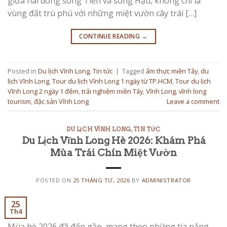
giữa hai dòng sông Tiền và sông Hậu, không chỉ là
vùng đất trù phú với những miệt vườn cây trái […]
CONTINUE READING
→
Posted in
Du lịch Vĩnh Long
,
Tin tức
|
Tagged
ẩm thực miền Tây
,
du
lịch Vĩnh Long
,
Tour du lịch Vĩnh Long 1 ngày từ TP.HCM
,
Tour du lịch
Vĩnh Long 2 ngày 1 đêm
,
trải nghiệm miền Tây
,
Vĩnh Long
,
vĩnh long
tourism
,
đặc sản Vĩnh Long
Leave a comment
DU LỊCH VĨNH LONG
,
TIN TỨC
Du Lịch Vĩnh Long Hè 2026: Khám Phá
Mùa Trái Chín Miệt Vườn
POSTED ON
25 THÁNG TƯ, 2026
BY
ADMINISTRATOR
25
Th4
Mùa hè 2026 đã đến gần, mang theo những tia nắng