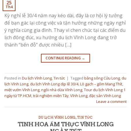
25
Th4
Kỳ nghỉ lễ 30/4 năm nay kéo dài, đây là cơ hội lý tưởng
để bạn gác lại công việc và tận hưởng những ngày nghỉ
ý nghĩa cùng gia đình. Thay vì chen chúc tại các điểm du
lịch đông đúc, xu hướng du lịch Vĩnh Long đang trở
thành “bến đỗ” được nhiều […]
CONTINUE READING
→
Posted in
Du lịch Vĩnh Long
,
Tin tức
|
Tagged
bằng sông Cửu Long
,
du
lịch Vĩnh Long
,
du lịch Vĩnh Long dịp lễ 30/4
,
Lò gạch – gốm Mang Thít
,
miệt vườn Vĩnh Long
,
ngôi nhà dừa Vĩnh Long
,
Tour du lịch Vĩnh Long 1
ngày từ TP.HCM
,
trải nghiệm miền Tây
,
Vĩnh Long
,
đặc sản Vĩnh Long
Leave a comment
DU LỊCH VĨNH LONG
,
TIN TỨC
TINH HOA ẨM THỰC VĨNH LONG