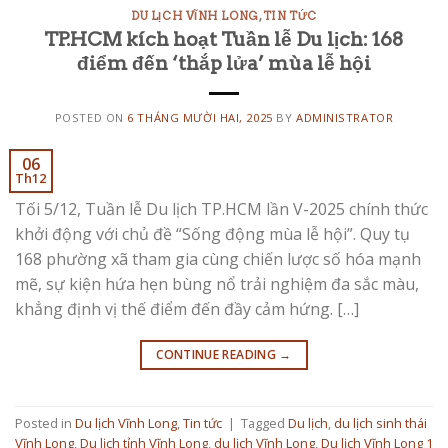
DU LỊCH VĨNH LONG
,
TIN TỨC
TP.HCM kích hoạt Tuần lễ Du lịch: 168
điểm đến ‘thắp lửa’ mùa lễ hội
POSTED ON
6 THÁNG MƯỜI HAI, 2025
BY
ADMINISTRATOR
06
Th12
Tối 5/12, Tuần lễ Du lịch TP.HCM lần V-2025 chính thức
khởi động với chủ đề “Sống động mùa lễ hội”. Quy tụ
168 phường xã tham gia cùng chiến lược số hóa mạnh
mẽ, sự kiện hứa hẹn bùng nổ trải nghiệm đa sắc màu,
khẳng định vị thế điểm đến đầy cảm hứng. […]
CONTINUE READING
→
Posted in
Du lịch Vĩnh Long
,
Tin tức
|
Tagged
Du lịch
,
du lịch sinh thái
Vĩnh Long
,
Du lịch tỉnh Vĩnh Long
,
du lịch Vĩnh Long
,
Du lịch Vĩnh Long 1