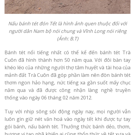
Nấu bánh tét đón Tết là hình ảnh quen thuộc đối với
người dân Nam bộ nói chung và Vĩnh Long nói riêng
(Ảnh: B.T)
Bánh tét nổi tiếng nhất có thể kể đến bánh tét Trà
Cuôn đã hình thành hơn 50 năm qua. Với đôi bàn tay
khéo léo của những người thợ tâm huyết và tài hoa của
mảnh đất Trà Cuôn đã góp phần làm nên đòn bánh tét
thơm ngon hảo hạng, nức tiếng xa gần suốt mấy chục
năm qua và đã được công nhận làng nghề truyền
thống vào ngày 06 tháng 02 năm 2012.
Tuy với nhịp sông sôi động ngày nay, mọi người vẫn
luôn gìn giữ nét văn hoá vào ngày tết khi được tự tay
gói bánh, nấu bánh tét. Thưởng thức bánh dẻo, thơm,
hương vị tao nhã khiến ai cũng thổn thức về tết xưa và