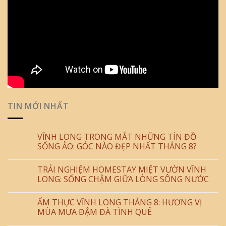
TIN MỚI NHẤT
VĨNH LONG TRONG MẮT NHỮNG TÍN ĐỒ
SỐNG ẢO: GÓC NÀO ĐẸP NHẤT THÁNG 8?
TRẢI NGHIỆM HOMESTAY MIỆT VƯỜN VĨNH
LONG: SỐNG CHẬM GIỮA LÒNG SÔNG NƯỚC
ẨM THỰC VĨNH LONG THÁNG 8: HƯƠNG VỊ
MÙA MƯA ĐẬM ĐÀ TÌNH QUÊ