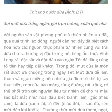
Thịt kho nước dừa (Ảnh: B.T)
Sợi mứt dừa trắng ngần, gói trọn hương xuân quê nhà
Với nguồn sản vật phong phú mà thiên nhiên ưu đãi,
qua quá trình lao động, người dân nơi đây đã biết cách
hòa hợp các nguồn thực phẩm tự nhiên cùng với trái
dừa cho ra hương vị đặc trưng nổi tiếng ẩm thực Vĩnh
Long rất đặc sắc và độc đáo vào ngày Tết để dâng cúng
tổ tiên hay tiếp đãi khácn. Trong đó, mứt dừa là món
rất được ưa chuộng trong ngày Tết. Mứt dừa dễ làm,
thơm và ngon miệng nên nhiều gia đình có thể tự tay
thực hiện; cơm dừa bào mỏng cùng đường cát trắng, có
thể phối trộn các nguyên liệu tự nhiên để cho ra màu
sắc bắt mắt như: hoa đậu biếc (xanh lam), gấc (màu
cam), lá dứa (xanh lá), củ đền (màu đỏ), … sau đó, sên
mứt đến khi khô lại. Thưởng thức mứt dừa thơm, ngọt,