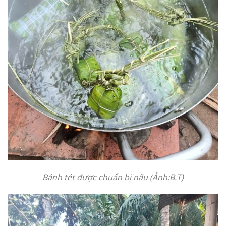
Bánh tét được chuẩn bị nấu (Ảnh:B.T)