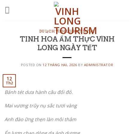
Skip
to
content
DU LỊCH VĨNH LONG
,
TIN TỨC
TINH HOA ẨM THỰC VĨNH
LONG NGÀY TẾT
POSTED ON
12 THÁNG HAI, 2026
BY
ADMINISTRATOR
12
Th2
Bánh tét dưa hành câu đối đỏ.
Mai vương trũy nụ sắc tươi vàng
Anh đào ững thẹn làn môi thắm
Én lượn chao dòng dạ ánh dương