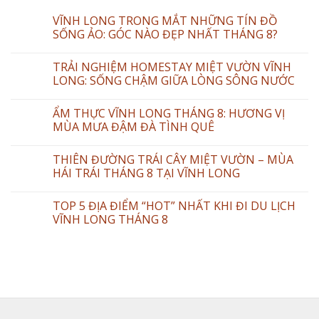
VĨNH LONG TRONG MẮT NHỮNG TÍN ĐỒ
SỐNG ẢO: GÓC NÀO ĐẸP NHẤT THÁNG 8?
TRẢI NGHIỆM HOMESTAY MIỆT VƯỜN VĨNH
LONG: SỐNG CHẬM GIỮA LÒNG SÔNG NƯỚC
ẨM THỰC VĨNH LONG THÁNG 8: HƯƠNG VỊ
MÙA MƯA ĐẬM ĐÀ TÌNH QUÊ
THIÊN ĐƯỜNG TRÁI CÂY MIỆT VƯỜN – MÙA
HÁI TRÁI THÁNG 8 TẠI VĨNH LONG
TOP 5 ĐỊA ĐIỂM “HOT” NHẤT KHI ĐI DU LỊCH
VĨNH LONG THÁNG 8