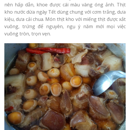
nên hấp dẫn, khoe được cái màu vàng óng ảnh. Thịt
kho nước dừa ngày Tết dùng chung với cơm trắng, dưa
kiệu, dưa cải chua. Món thịt kho với miếng thịt được xắt
vuông, trứng để nguyên, ngụ ý năm mới mọi việc
vuông tròn, trọn vẹn.