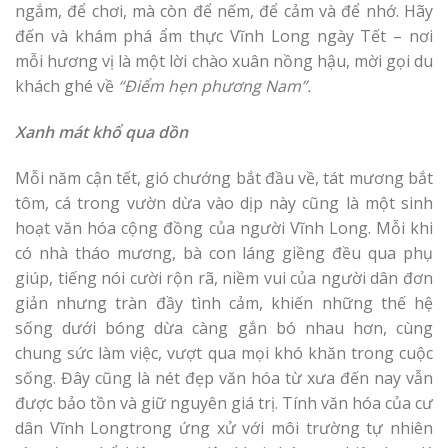
ngắm, để chơi, mà còn để nếm, để cảm và để nhớ. Hãy
đến và khám phá ẩm thực Vĩnh Long ngày Tết – nơi
mỗi hương vị là một lời chào xuân nồng hậu, mời gọi du
khách ghé về
“Điểm hẹn phương Nam”
.
Xanh mát khổ qua dồn
Mỗi năm cận tết, gió chướng bắt đầu về, tát mương bắt
tôm, cá trong vườn dừa vào dịp này cũng là một sinh
hoạt văn hóa cộng đồng của người Vĩnh Long. Mỗi khi
có nhà tháo mương, bà con láng giềng đều qua phụ
giúp, tiếng nói cười rộn rã, niềm vui của người dân đơn
giản nhưng tràn đầy tình cảm, khiến những thế hệ
sống dưới bóng dừa càng gắn bó nhau hơn, cùng
chung sức làm việc, vượt qua mọi khó khăn trong cuộc
sống. Đây cũng là nét đẹp văn hóa từ xưa đến nay vẫn
được bảo tồn và giữ nguyên giá trị. Tính văn hóa của cư
dân Vĩnh Longtrong ứng xử với môi trường tự nhiên