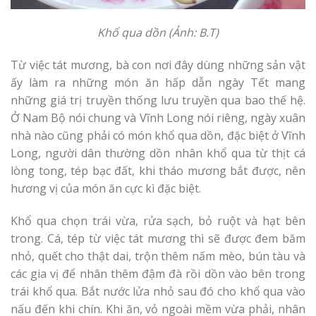
Khổ qua dồn (Ảnh: B.T)
Từ việc tát mương, bà con nơi đây dùng những sản vật
ấy làm ra những món ăn hấp dẫn ngày Tết mang
những giá trị truyền thống lưu truyền qua bao thế hệ.
Ở Nam Bộ nói chung và Vĩnh Long nói riêng, ngày xuân
nhà nào cũng phải có món khổ qua dồn, đặc biệt ở Vĩnh
Long, người dân thường dồn nhân khổ qua từ thịt cá
lòng tong, tép bạc đất, khi tháo mương bắt được, nên
hương vị của món ăn cực kì đặc biệt.
Khổ qua chọn trái vừa, rửa sạch, bỏ ruột và hạt bên
trong. Cá, tép từ việc tát mương thì sẽ được đem băm
nhỏ, quết cho thật dai, trộn thêm nấm mèo, bún tàu và
các gia vị để nhân thêm đậm đà rồi dồn vào bên trong
trái khổ qua. Bắt nước lửa nhỏ sau đó cho khổ qua vào
nấu đến khi chín. Khi ăn, vỏ ngoài mềm vừa phải, nhân