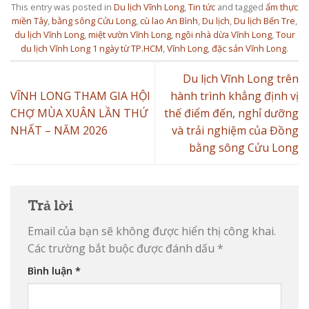
This entry was posted in
Du lịch Vĩnh Long
,
Tin tức
and tagged
ẩm thực
miền Tây
,
bằng sông Cửu Long
,
cù lao An Bình
,
Du lịch
,
Du lịch Bến Tre
,
du lịch Vĩnh Long
,
miệt vườn Vĩnh Long
,
ngôi nhà dừa Vĩnh Long
,
Tour
du lịch Vĩnh Long 1 ngày từ TP.HCM
,
Vĩnh Long
,
đặc sản Vĩnh Long
.
Du lịch Vĩnh Long trên
VĨNH LONG THAM GIA HỘI
hành trình khẳng định vị
CHỢ MÙA XUÂN LẦN THỨ
thế điểm đến, nghỉ dưỡng
NHẤT – NĂM 2026
và trải nghiệm của Đồng
bằng sông Cửu Long
Trả lời
Email của bạn sẽ không được hiển thị công khai.
Các trường bắt buộc được đánh dấu
*
Bình luận
*