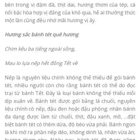
bên trong vị đậm đà, thịt dai, hương thơm của tép, cá
nổi bậc hòa hợp vị đắng của khổ qua, hễ ai thưởng thức
một lần cũng đều nhớ mãi hương vị ấy.
Hương
sắc bánh tét
quê hương
Chim kêu ba tiếng ngoài sông,
Mau lo lựa nếp hết đông Tết về
Nếp là nguyên liệu chính không thể thiếu để gói bánh
tét, nhiều người còn cho rằng bánh tét có thể do đọc
trại từ bánh Tết. Đây là loại bánh không thể thiếu mỗi
dịp xuân về. Bánh tét được gói bằng lá chuối, nguyên
liệu chính có nếp, đậu đen hoặc đậu phộng; nhân bánh
đa dạng được làm từ chuối, thịt, đậu xanh, mỡ, …đặt
biệt bánh tét có thêm dừa, độ béo vừa phải. Bánh ngon
là khi mở ra phần nếp dẻo, không dính lá, nhân vừa ăn,
hương thơm nhẹ. Ngày nay, bánh tét đã được nâng