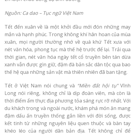
Nguồn: Ca dao – Tục ngữ Việt Nam
Tết đến xuân về là một khởi đầu mới đón những may
mắn và hạnh phúc. Trong không khí hân hoan của mùa
xuân, mọi người thường nhớ về quá khứ Tết xưa với
nét văn hóa, phong tục mà thế hệ trước để lại. Trải qua
thời gian, nét văn hóa ngày tết cổ truyền bên tán dừa
xanh vẫn được gìn giữ, đậm đà bản sắc dân tộc qua bao
thế hệ qua những sản vật mà thiên nhiên đã ban tặng.
Tết ở Việt Nam nói chung và
“Miền đất hội tụ”
Vĩnh
Long nói riêng, không chỉ là dịp đoàn viên, mà còn là
thời điểm ẩm thực địa phương tỏa sáng rực rỡ nhất. Với
du khách trong và ngoài nước, khám phá món ăn mang
đậm dấu ấn truyền thống gắn liền với đời sống, được
kết tinh từ những nguyên liệu quen thuộc và bàn tay
khéo léo của người dân bản địa. Tết không chỉ để