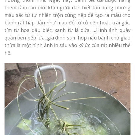
thêm tầm cao mới khi người dân biết tận dụng những
màu sắc từ tự nhiên trộn cùng nếp để tạo ra màu cho
bánh rất hấp dẫn như màu đỏ từ củ dền hoặc trái gấc,
tím từ hoa đậu biếc, xanh từ lá dứa, …Hình ảnh quây
quần bên bếp lửa, gia đình sum họp nấu bánh chờ giao
thừa là một hình ảnh in sâu vào ký ức của rất nhiều thế
hệ.