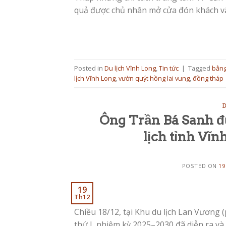
quả được chủ nhân mở cửa đón khách và
Posted in
Du lịch Vĩnh Long
,
Tin tức
|
Tagged
bằng
lịch Vĩnh Long
,
vườn quýt hồng lai vung
,
đồng tháp
D
Ông Trần Bá Sanh đ
lịch tỉnh Vĩ
POSTED ON
19
19
Th12
Chiều 18/12, tại Khu du lịch Lan Vương (
thứ I, nhiệm kỳ 2025–2030 đã diễn ra và