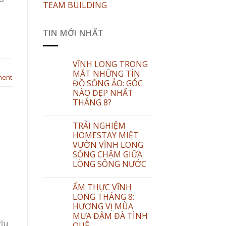
TEAM BUILDING
TIN MỚI NHẤT
VĨNH LONG TRONG
MẮT NHỮNG TÍN
ment
ĐỒ SỐNG ẢO: GÓC
NÀO ĐẸP NHẤT
THÁNG 8?
TRẢI NGHIỆM
HOMESTAY MIỆT
VƯỜN VĨNH LONG:
SỐNG CHẬM GIỮA
LÒNG SÔNG NƯỚC
ẨM THỰC VĨNH
LONG THÁNG 8:
HƯƠNG VỊ MÙA
MƯA ĐẬM ĐÀ TÌNH
rĩu
QUÊ