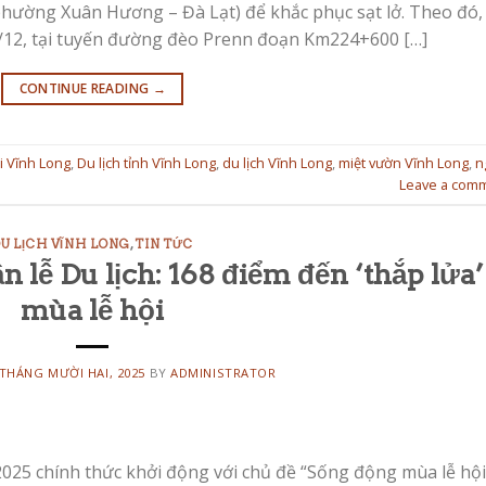
ường Xuân Hương – Đà Lạt) để khắc phục sạt lở. Theo đó,
/12, tại tuyến đường đèo Prenn đoạn Km224+600 […]
CONTINUE READING
→
ái Vĩnh Long
,
Du lịch tỉnh Vĩnh Long
,
du lịch Vĩnh Long
,
miệt vườn Vĩnh Long
,
n
Leave a com
U LỊCH VĨNH LONG
,
TIN TỨC
 lễ Du lịch: 168 điểm đến ‘thắp lửa’
mùa lễ hội
 THÁNG MƯỜI HAI, 2025
BY
ADMINISTRATOR
2025 chính thức khởi động với chủ đề “Sống động mùa lễ hội