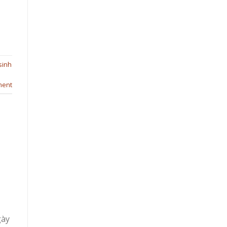
sinh
ment
gày