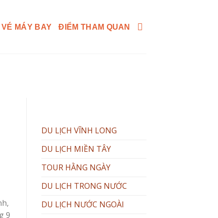
 VÉ MÁY BAY
ĐIỂM THAM QUAN
DU LỊCH VĨNH LONG
DU LỊCH MIỀN TÂY
TOUR HẰNG NGÀY
DU LỊCH TRONG NƯỚC
nh,
DU LỊCH NƯỚC NGOÀI
g 9