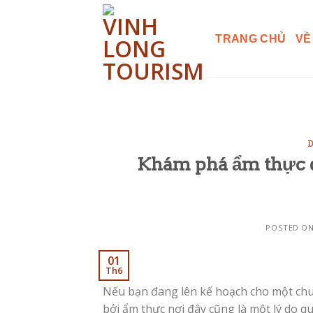
Skip
to
TRANG CHỦ
VỀ
content
D
Khám phá ẩm thực đ
POSTED O
01
Th6
Nếu bạn đang lên kế hoạch cho một chuy
bởi ẩm thực nơi đây cũng là một lý do 