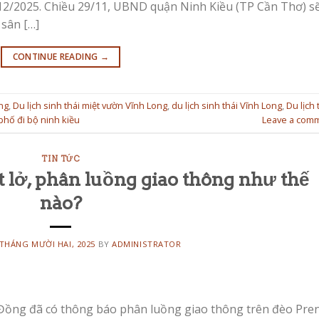
 12/2025. Chiều 29/11, UBND quận Ninh Kiều (TP Cần Thơ) sẽ
 sân […]
CONTINUE READING
→
ng
,
Du lịch sinh thái miệt vườn Vĩnh Long
,
du lịch sinh thái Vĩnh Long
,
Du lịch 
phố đi bộ ninh kiều
Leave a com
TIN TỨC
t lở, phân luồng giao thông như thế
nào?
 THÁNG MƯỜI HAI, 2025
BY
ADMINISTRATOR
 Đồng đã có thông báo phân luồng giao thông trên đèo Pre