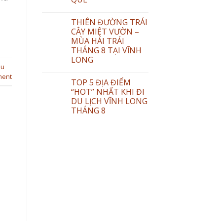
THIÊN ĐƯỜNG TRÁI
CÂY MIỆT VƯỜN –
MÙA HÁI TRÁI
THÁNG 8 TẠI VĨNH
LONG
du
ment
TOP 5 ĐỊA ĐIỂM
“HOT” NHẤT KHI ĐI
DU LỊCH VĨNH LONG
THÁNG 8