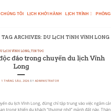
 CHÚNG TÔI
LỊCH KHỞI HÀNH
LỊCH TRÌNH
PHÒNG
TAG ARCHIVES:
DU LỊCH TỈNH VĨNH LONG
U LỊCH VĨNH LONG
,
TIN TỨC
ộc đáo trong chuyến du lịch Vĩnh
Long
N
1 THÁNG SÁU, 2026
BY
ADMINISTRATOR
ến du lịch Vĩnh Long, đừng chỉ tập trung vào việc ngắm cả
quan trọng khiến du khách “thương nhớ” mảnh đất này. Thán