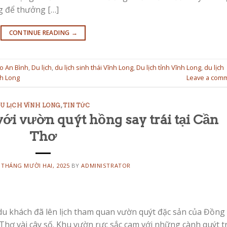
ng để thưởng […]
CONTINUE READING
→
ao An Bình
,
Du lịch
,
du lịch sinh thái Vĩnh Long
,
Du lịch tỉnh Vĩnh Long
,
du lịch
nh Long
Leave a com
U LỊCH VĨNH LONG
,
TIN TỨC
ới vườn quýt hồng say trái tại Cần
Thơ
 THÁNG MƯỜI HAI, 2025
BY
ADMINISTRATOR
du khách đã lên lịch tham quan vườn quýt đặc sản của Đồng
hơ vài cây số. Khu vườn rực sắc cam với những cành quýt t