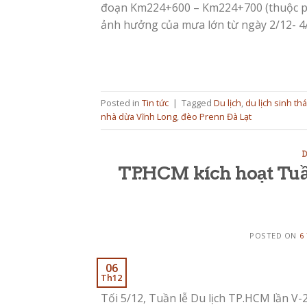
đoạn Km224+600 – Km224+700 (thuộc ph
ảnh hưởng của mưa lớn từ ngày 2/12- 4
Posted in
Tin tức
|
Tagged
Du lịch
,
du lịch sinh th
nhà dừa Vĩnh Long
,
đèo Prenn Đà Lạt
D
TP.HCM kích hoạt Tuần
POSTED ON
6
06
Th12
Tối 5/12, Tuần lễ Du lịch TP.HCM lần V-