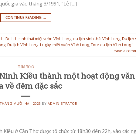
 quốc gia vào tháng 3/1991, “Lễ […]
CONTINUE READING
→
ịch
,
Du lịch sinh thái miệt vườn Vĩnh Long
,
du lịch sinh thái Vĩnh Long
,
Du lịch 
Long
,
Du lịch Vĩnh Long 1 ngày
,
miệt vườn Vĩnh Long
,
Tour du lịch Vĩnh Long 1
Leave a com
TIN TỨC
ộ Ninh Kiều thành một hoạt động văn
a về đêm đặc sắc
 THÁNG MƯỜI HAI, 2025
BY
ADMINISTRATOR
h Kiều ở Cần Thơ được tổ chức từ 18h30 đến 22h, vào các n