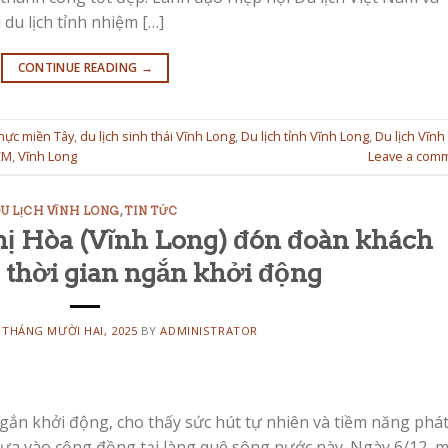
du lịch tỉnh nhiệm […]
CONTINUE READING
→
hực miền Tây
,
du lịch sinh thái Vĩnh Long
,
Du lịch tỉnh Vĩnh Long
,
Du lịch Vĩnh
CM
,
Vĩnh Long
Leave a com
U LỊCH VĨNH LONG
,
TIN TỨC
hị Hòa (Vĩnh Long) đón đoàn khách
u thời gian ngắn khởi động
 THÁNG MƯỜI HAI, 2025
BY
ADMINISTRATOR
ngắn khởi động, cho thấy sức hút tự nhiên và tiềm năng phá
 dựa vào cộng đồng tại làng quê sông nước này. Ngày 6/12, 