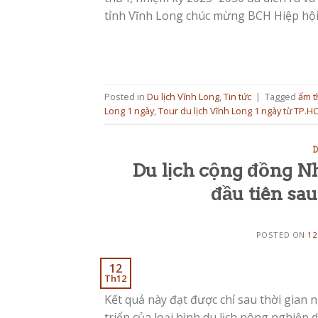
tỉnh Vĩnh Long chúc mừng BCH Hiệp hội 
Posted in
Du lịch Vĩnh Long
,
Tin tức
|
Tagged
ẩm t
Long 1 ngày
,
Tour du lịch Vĩnh Long 1 ngày từ TP.H
D
Du lịch cộng đồng N
đầu tiên sa
POSTED ON
12
12
Th12
Kết quả này đạt được chỉ sau thời gian 
triển của loại hình du lịch nông nghiệp