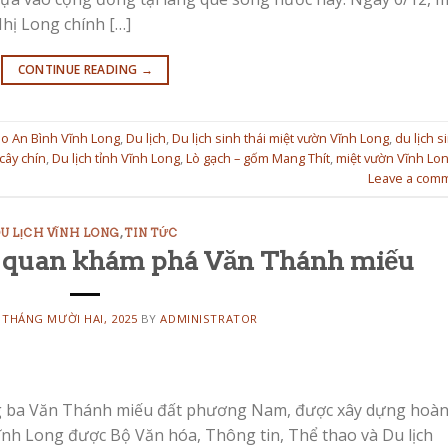
hị Long chính […]
CONTINUE READING
→
ao An Bình Vĩnh Long
,
Du lịch
,
Du lịch sinh thái miệt vườn Vĩnh Long
,
du lịch s
 cây chín
,
Du lịch tỉnh Vĩnh Long
,
Lò gạch – gốm Mang Thít
,
miệt vườn Vĩnh Lo
Leave a com
U LỊCH VĨNH LONG
,
TIN TỨC
 quan khám phá Văn Thánh miếu
 THÁNG MƯỜI HAI, 2025
BY
ADMINISTRATOR
g ba Văn Thánh miếu đất phương Nam, được xây dựng hoà
nh Long được Bộ Văn hóa, Thông tin, Thể thao và Du lịch