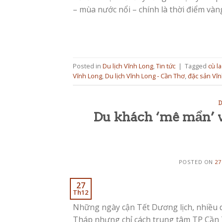
– mùa nước nổi – chính là thời điểm và
Posted in
Du lịch Vĩnh Long
,
Tin tức
|
Tagged
cù l
Vĩnh Long
,
Du lịch Vĩnh Long - Cần Thơ
,
đặc sản Vĩ
D
Du khách ‘mê mẩn’ v
POSTED ON
27
27
Th12
Những ngày cận Tết Dương lịch, nhiều 
Tháp nhưng chỉ cách trung tâm TP Cần T