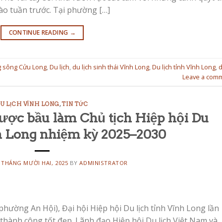
o tuần trước. Tại phường […]
CONTINUE READING
→
 sông Cửu Long
,
Du lịch
,
du lịch sinh thái Vĩnh Long
,
Du lịch tỉnh Vĩnh Long
,
Leave a com
U LỊCH VĨNH LONG
,
TIN TỨC
ược bầu làm Chủ tịch Hiệp hội Du
nh Long nhiệm kỳ 2025–2030
 THÁNG MƯỜI HAI, 2025
BY
ADMINISTRATOR
phường An Hội), Đại hội Hiệp hội Du lịch tỉnh Vĩnh Long lần
 thành công tốt đẹp. Lãnh đạo Hiệp hội Du lịch Việt Nam và