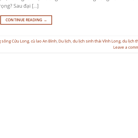
rọng? Sau đại […]
CONTINUE READING
→
 sông Cửu Long
,
cù lao An Bình
,
Du lịch
,
du lịch sinh thái Vĩnh Long
,
du lịch t
Leave a com