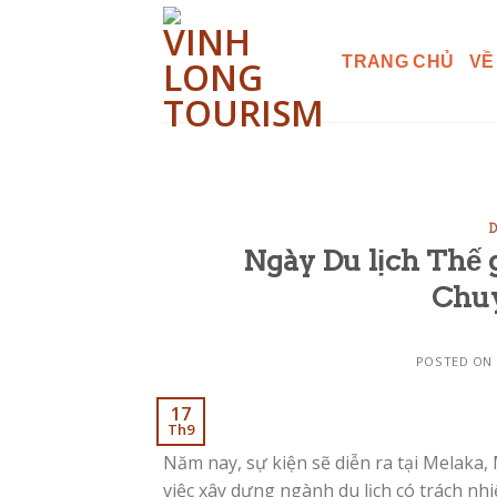
Skip
to
TRANG CHỦ
VỀ
content
D
Ngày Du lịch Thế g
Chuy
POSTED ON
17
Th9
Năm nay, sự kiện sẽ diễn ra tại Melaka,
việc xây dựng ngành du lịch có trách nh