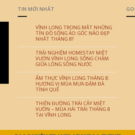
TIN MỚI NHẤT
GO
VĨNH LONG TRONG MẮT NHỮNG
TÍN ĐỒ SỐNG ẢO: GÓC NÀO ĐẸP
NHẤT THÁNG 8?
TRẢI NGHIỆM HOMESTAY MIỆT
VƯỜN VĨNH LONG: SỐNG CHẬM
GIỮA LÒNG SÔNG NƯỚC
ẨM THỰC VĨNH LONG THÁNG 8:
HƯƠNG VỊ MÙA MƯA ĐẬM ĐÀ
TÌNH QUÊ
THIÊN ĐƯỜNG TRÁI CÂY MIỆT
VƯỜN – MÙA HÁI TRÁI THÁNG 8
TẠI VĨNH LONG