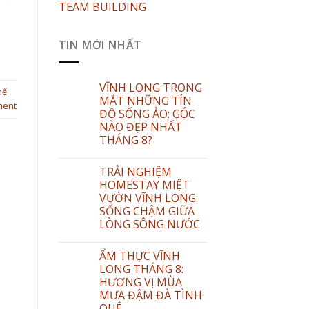
TEAM BUILDING
TIN MỚI NHẤT
VĨNH LONG TRONG
hế
MẮT NHỮNG TÍN
ment
ĐỒ SỐNG ẢO: GÓC
NÀO ĐẸP NHẤT
THÁNG 8?
TRẢI NGHIỆM
HOMESTAY MIỆT
VƯỜN VĨNH LONG:
SỐNG CHẬM GIỮA
LÒNG SÔNG NƯỚC
ẨM THỰC VĨNH
LONG THÁNG 8:
HƯƠNG VỊ MÙA
MƯA ĐẬM ĐÀ TÌNH
QUÊ