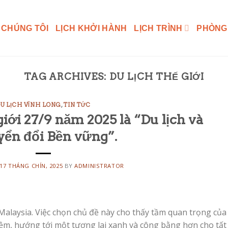
 CHÚNG TÔI
LỊCH KHỞI HÀNH
LỊCH TRÌNH
PHÒNG
TAG ARCHIVES:
DU LỊCH THẾ GIỚI
U LỊCH VĨNH LONG
,
TIN TỨC
iới 27/9 năm 2025 là “Du lịch và
ển đổi Bền vững”.
17 THÁNG CHÍN, 2025
BY
ADMINISTRATOR
 Malaysia. Việc chọn chủ đề này cho thấy tầm quan trọng của
iệm, hướng tới một tương lai xanh và công bằng hơn cho tất