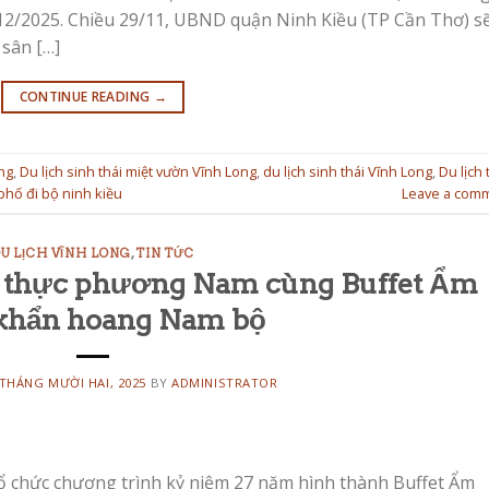
 12/2025. Chiều 29/11, UBND quận Ninh Kiều (TP Cần Thơ) sẽ
 sân […]
CONTINUE READING
→
ng
,
Du lịch sinh thái miệt vườn Vĩnh Long
,
du lịch sinh thái Vĩnh Long
,
Du lịch 
phố đi bộ ninh kiều
Leave a com
U LỊCH VĨNH LONG
,
TIN TỨC
m thực phương Nam cùng Buffet Ẩm
khẩn hoang Nam bộ
 THÁNG MƯỜI HAI, 2025
BY
ADMINISTRATOR
tổ chức chương trình kỷ niệm 27 năm hình thành Buffet Ẩm