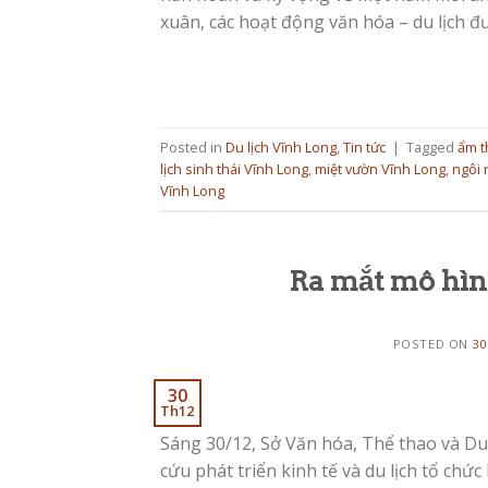
xuân, các hoạt động văn hóa – du lịch đ
Posted in
Du lịch Vĩnh Long
,
Tin tức
|
Tagged
ẩm t
lịch sinh thái Vĩnh Long
,
miệt vườn Vĩnh Long
,
ngôi 
Vĩnh Long
Ra mắt mô hìn
POSTED ON
30
30
Th12
Sáng 30/12, Sở Văn hóa, Thể thao và Du
cứu phát triển kinh tế và du lịch tổ chứ