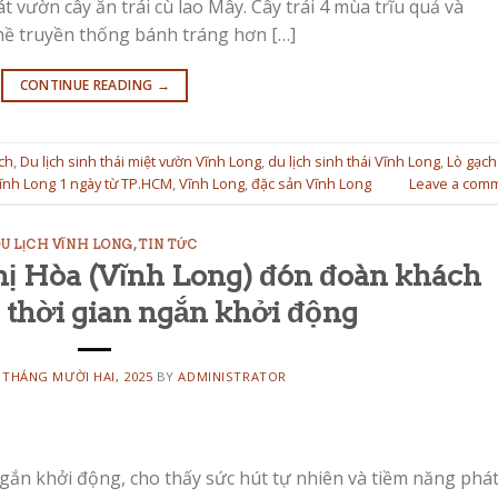
vườn cây ăn trái cù lao Mây. Cây trái 4 mùa trĩu quả và
ề truyền thống bánh tráng hơn […]
CONTINUE READING
→
ịch
,
Du lịch sinh thái miệt vườn Vĩnh Long
,
du lịch sinh thái Vĩnh Long
,
Lò gạch
Vĩnh Long 1 ngày từ TP.HCM
,
Vĩnh Long
,
đặc sản Vĩnh Long
Leave a com
U LỊCH VĨNH LONG
,
TIN TỨC
hị Hòa (Vĩnh Long) đón đoàn khách
u thời gian ngắn khởi động
 THÁNG MƯỜI HAI, 2025
BY
ADMINISTRATOR
ngắn khởi động, cho thấy sức hút tự nhiên và tiềm năng phá