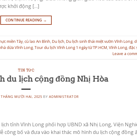
ược khởi động […]
CONTINUE READING
→
hực miền Tây
,
cù lao An Bình
,
Du lịch
,
Du lịch sinh thái miệt vườn Vĩnh Long
,
d
nhà dừa Vĩnh Long
,
Tour du lịch Vĩnh Long 1 ngày từ TP.HCM
,
Vĩnh Long
,
đặc 
Leave a com
TIN TỨC
h du lịch cộng đồng Nhị Hòa
 THÁNG MƯỜI HAI, 2025
BY
ADMINISTRATOR
 lịch tỉnh Vĩnh Long phối hợp UBND xã Nhị Long, Viện Ngh
c lễ công bố và đưa vào khai thác mô hình du lịch cộng đồng 