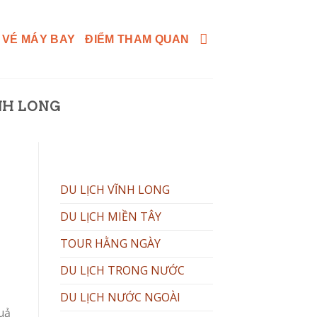
 VÉ MÁY BAY
ĐIỂM THAM QUAN
ĨNH LONG
DU LỊCH VĨNH LONG
DU LỊCH MIỀN TÂY
TOUR HẰNG NGÀY
DU LỊCH TRONG NƯỚC
DU LỊCH NƯỚC NGOÀI
uả