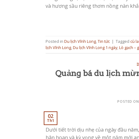
và hương sầu riêng thơm nồng nàn khắ
Posted in
Du lịch Vĩnh Long
,
Tin tức
|
Tagged
cù l
lịch Vĩnh Long
,
Du lịch Vĩnh Long 1 ngày
,
Lò gạch – 
D
Quảng bá du lịch mừ
POSTED O
02
Th1
Dưới tiết trời dịu nhẹ của ngày đầu nă
hân hoan và kỳ vọng về một năm mới an 