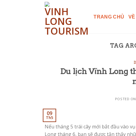
Skip
to
TRANG CHỦ
VỀ
content
TAG AR
D
Du lịch Vĩnh Long t
POSTED O
09
Th5
Nếu tháng 5 trái cây mới bắt đầu vào vụ 
Long tháng 6, bạn sẽ được tận thấy nh