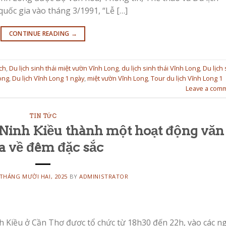
 quốc gia vào tháng 3/1991, “Lễ […]
CONTINUE READING
→
ịch
,
Du lịch sinh thái miệt vườn Vĩnh Long
,
du lịch sinh thái Vĩnh Long
,
Du lịch 
Long
,
Du lịch Vĩnh Long 1 ngày
,
miệt vườn Vĩnh Long
,
Tour du lịch Vĩnh Long 1
Leave a com
TIN TỨC
ộ Ninh Kiều thành một hoạt động văn
a về đêm đặc sắc
 THÁNG MƯỜI HAI, 2025
BY
ADMINISTRATOR
h Kiều ở Cần Thơ được tổ chức từ 18h30 đến 22h, vào các n