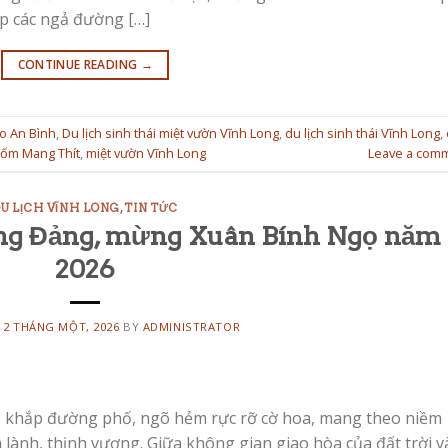
p các ngả đường […]
CONTINUE READING
→
ao An Bình
,
Du lịch sinh thái miệt vườn Vĩnh Long
,
du lịch sinh thái Vĩnh Long
,
gốm Mang Thít
,
miệt vườn Vĩnh Long
Leave a com
U LỊCH VĨNH LONG
,
TIN TỨC
ng Đảng, mừng Xuân Bính Ngọ năm
2026
N
2 THÁNG MỘT, 2026
BY
ADMINISTRATOR
m, khắp đường phố, ngõ hẻm rực rỡ cờ hoa, mang theo niềm
lành, thịnh vượng. Giữa không gian giao hòa của đất trời v