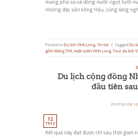
mang phù sa và dòng nước ngọt tưới mát 
những đặc sản sông Hậu, cùng làng ngh
Posted in
Du lịch Vĩnh Long
,
Tin tức
|
Tagged
Du l
gốm Mang Thít
,
miệt vườn Vĩnh Long
,
Tour du lịch 
D
Du lịch cộng đồng N
đầu tiên sa
POSTED ON
12
12
Th12
Kết quả này đạt được chỉ sau thời gian 