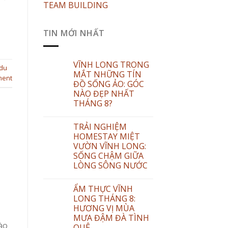
TEAM BUILDING
TIN MỚI NHẤT
VĨNH LONG TRONG
du
MẮT NHỮNG TÍN
ment
ĐỒ SỐNG ẢO: GÓC
NÀO ĐẸP NHẤT
THÁNG 8?
TRẢI NGHIỆM
HOMESTAY MIỆT
VƯỜN VĨNH LONG:
SỐNG CHẬM GIỮA
LÒNG SÔNG NƯỚC
ẨM THỰC VĨNH
LONG THÁNG 8:
HƯƠNG VỊ MÙA
MƯA ĐẬM ĐÀ TÌNH
ào
QUÊ