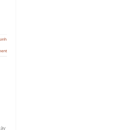
sinh
ment
gày