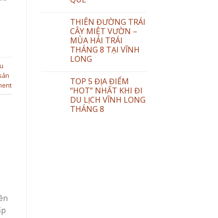
THIÊN ĐƯỜNG TRÁI
CÂY MIỆT VƯỜN –
MÙA HÁI TRÁI
THÁNG 8 TẠI VĨNH
LONG
u
sản
TOP 5 ĐỊA ĐIỂM
ment
“HOT” NHẤT KHI ĐI
DU LỊCH VĨNH LONG
THÁNG 8
iên
ấp