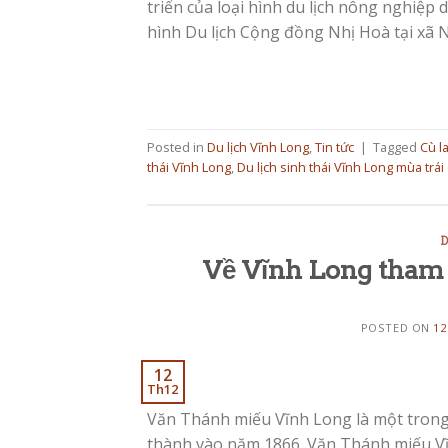
triển của loại hình du lịch nông nghiệp
hình Du lịch Cộng đồng Nhị Hoà tại xã N
Posted in
Du lịch Vĩnh Long
,
Tin tức
|
Tagged
Cù l
thái Vĩnh Long
,
Du lịch sinh thái Vĩnh Long mùa trái
D
Về Vĩnh Long tham
POSTED ON
12
12
Th12
Văn Thánh miếu Vĩnh Long là một tron
thành vào năm 1866. Văn Thánh miếu Vĩ