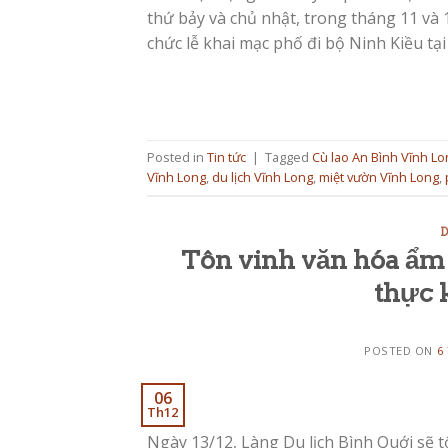
thứ bảy và chủ nhật, trong tháng 11 và
chức lễ khai mạc phố đi bộ Ninh Kiều tại
Posted in
Tin tức
|
Tagged
Cù lao An Bình Vĩnh Lo
Vĩnh Long
,
du lịch Vĩnh Long
,
miệt vườn Vĩnh Long
,
D
Tôn vinh văn hóa ẩ
thực 
POSTED ON
6
06
Th12
Ngày 13/12, Làng Du lịch Bình Quới sẽ 