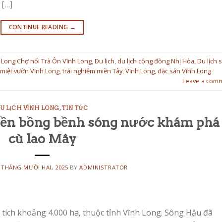
 […]
CONTINUE READING
→
 Long Chợ nổi Trà Ôn Vĩnh Long
,
Du lịch
,
du lịch cộng đồng Nhị Hòa
,
Du lịch 
miệt vườn Vĩnh Long
,
trải nghiệm miền Tây
,
Vĩnh Long
,
đặc sản Vĩnh Long
Leave a com
U LỊCH VĨNH LONG
,
TIN TỨC
yền bồng bềnh sóng nước khám phá
cù lao Mây
 THÁNG MƯỜI HAI, 2025
BY
ADMINISTRATOR
 tích khoảng 4.000 ha, thuộc tỉnh Vĩnh Long. Sông Hậu đã