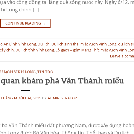
 dựa vào cộng đồng tại làng quê sông nước này. Ngày 6/12, 
hị Long chính […]
CONTINUE READING
→
ao An Bình Vĩnh Long
,
Du lịch
,
Du lịch sinh thái miệt vườn Vĩnh Long
,
du lịch s
 cây chín
,
Du lịch tỉnh Vĩnh Long
,
Lò gạch – gốm Mang Thít
,
miệt vườn Vĩnh Lo
Leave a com
U LỊCH VĨNH LONG
,
TIN TỨC
 quan khám phá Văn Thánh miếu
 THÁNG MƯỜI HAI, 2025
BY
ADMINISTRATOR
g ba Văn Thánh miếu đất phương Nam, được xây dựng hoà
nh Long được Bộ Văn hóa, Thông tin, Thể thao và Du lịch