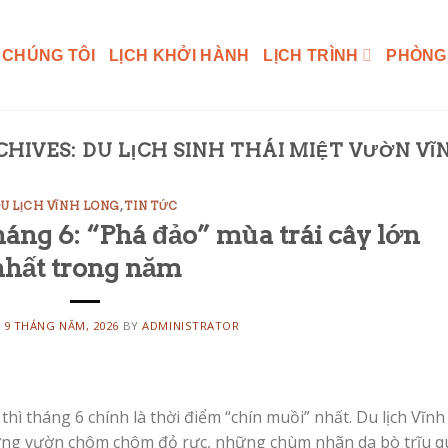
 CHÚNG TÔI
LỊCH KHỞI HÀNH
LỊCH TRÌNH
PHÒNG
CHIVES:
DU LỊCH SINH THÁI MIỆT VƯỜN V
U LỊCH VĨNH LONG
,
TIN TỨC
háng 6: “Phá đảo” mùa trái cây lớn
nhất trong năm
N
9 THÁNG NĂM, 2026
BY
ADMINISTRATOR
thì tháng 6 chính là thời điểm “chín muồi” nhất. Du lịch Vĩnh
ững vườn chôm chôm đỏ rực, những chùm nhãn da bò trĩu q