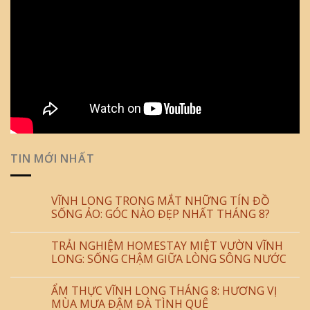
TIN MỚI NHẤT
VĨNH LONG TRONG MẮT NHỮNG TÍN ĐỒ
SỐNG ẢO: GÓC NÀO ĐẸP NHẤT THÁNG 8?
TRẢI NGHIỆM HOMESTAY MIỆT VƯỜN VĨNH
LONG: SỐNG CHẬM GIỮA LÒNG SÔNG NƯỚC
ẨM THỰC VĨNH LONG THÁNG 8: HƯƠNG VỊ
MÙA MƯA ĐẬM ĐÀ TÌNH QUÊ