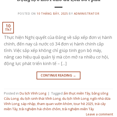
POSTED ON
10 THÁNG BẢY, 2025
BY
ADMINISTRATOR
10
Th7
Thực hiện Nghị quyết của Đảng về sắp xếp đơn vị hành
chính, đến nay cả nước có 34 đơn vị hành chính cấp
tỉnh. Việc sắp xếp không chỉ giúp tinh gọn bộ máy,
nâng cao hiệu quả quản lý mà còn mở ra nhiều cơ hội,
động lực phát triển kinh tế – […]
CONTINUE READING
→
Posted in
Du lịch Vĩnh Long
|
Tagged
ẩm thực miền Tây
,
bằng sông
Cửu Long
,
du lịch sinh thái Vĩnh Long
,
du lịch Vĩnh Long
,
ngôi nhà dừa
Vĩnh Long
,
sáp nhập
,
tham quan vườn khóm
,
tour hè 2025
,
trái cây
miền Tây
,
trải nghiệm hái chôm chôm
,
trải nghiệm miền Tây
Leave a comment