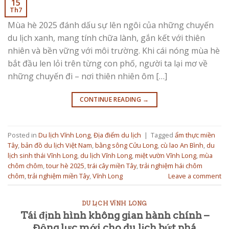
15
Th7
Mùa hè 2025 đánh dấu sự lên ngôi của những chuyến
du lịch xanh, mang tính chữa lành, gắn kết với thiên
nhiên và bền vững với môi trường. Khi cái nóng mùa hè
bắt đầu len lỏi trên từng con phố, người ta lại mơ về
những chuyến đi – nơi thiên nhiên ôm […]
CONTINUE READING
→
Posted in
Du lịch Vĩnh Long
,
Địa điểm du lịch
|
Tagged
ẩm thực miền
Tây
,
bản đồ du lịch Việt Nam
,
bằng sông Cửu Long
,
cù lao An Bình
,
du
lịch sinh thái Vĩnh Long
,
du lịch Vĩnh Long
,
miệt vườn Vĩnh Long
,
mùa
chôm chôm
,
tour hè 2025
,
trái cây miền Tây
,
trải nghiệm hái chôm
chôm
,
trải nghiệm miền Tây
,
Vĩnh Long
Leave a comment
DU LỊCH VĨNH LONG
Tái định hình không gian hành chính –
Động lực mới cho du lịch bứt phá