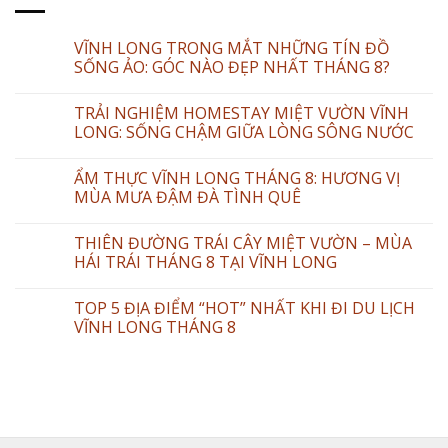
VĨNH LONG TRONG MẮT NHỮNG TÍN ĐỒ
SỐNG ẢO: GÓC NÀO ĐẸP NHẤT THÁNG 8?
TRẢI NGHIỆM HOMESTAY MIỆT VƯỜN VĨNH
LONG: SỐNG CHẬM GIỮA LÒNG SÔNG NƯỚC
ẨM THỰC VĨNH LONG THÁNG 8: HƯƠNG VỊ
MÙA MƯA ĐẬM ĐÀ TÌNH QUÊ
THIÊN ĐƯỜNG TRÁI CÂY MIỆT VƯỜN – MÙA
HÁI TRÁI THÁNG 8 TẠI VĨNH LONG
TOP 5 ĐỊA ĐIỂM “HOT” NHẤT KHI ĐI DU LỊCH
VĨNH LONG THÁNG 8