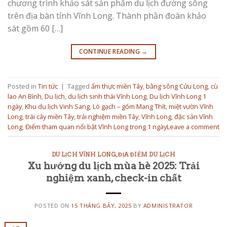
chương trình khảo sát sản phẩm du lịch đường sông
trên địa bàn tỉnh Vĩnh Long. Thành phần đoàn khảo
sát gồm 60 […]
CONTINUE READING
→
Posted in
Tin tức
|
Tagged
ẩm thực miền Tây
,
bằng sông Cửu Long
,
cù
lao An Bình
,
Du lịch
,
du lịch sinh thái Vĩnh Long
,
Du lịch Vĩnh Long 1
ngày
,
Khu du lịch Vinh Sang
,
Lò gạch – gốm Mang Thít
,
miệt vườn Vĩnh
Long
,
trái cây miền Tây
,
trải nghiệm miền Tây
,
Vĩnh Long
,
đặc sản Vĩnh
Long
,
Điểm tham quan nổi bật Vĩnh Long trong 1 ngày
Leave a comment
DU LỊCH VĨNH LONG
,
ĐỊA ĐIỂM DU LỊCH
Xu hướng du lịch mùa hè 2025: Trải
nghiệm xanh, check-in chất
POSTED ON
15 THÁNG BẢY, 2025
BY
ADMINISTRATOR