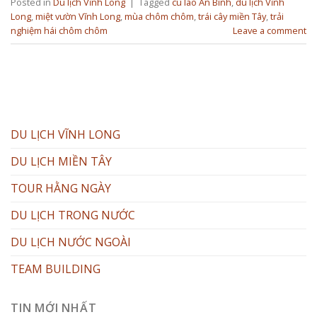
Posted in
Du lịch Vĩnh Long
|
Tagged
cù lao An Bình
,
du lịch Vĩnh
Long
,
miệt vườn Vĩnh Long
,
mùa chôm chôm
,
trái cây miền Tây
,
trải
nghiệm hái chôm chôm
Leave a comment
DU LỊCH VĨNH LONG
DU LỊCH MIỀN TÂY
TOUR HẰNG NGÀY
DU LỊCH TRONG NƯỚC
DU LỊCH NƯỚC NGOÀI
TEAM BUILDING
TIN MỚI NHẤT