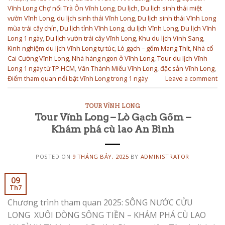
Vĩnh Long Chợ nổi Trà Ôn Vĩnh Long
,
Du lịch
,
Du lịch sinh thái miệt
vườn Vĩnh Long
,
du lịch sinh thái Vĩnh Long
,
Du lịch sinh thái Vĩnh Long
mùa trái cây chín
,
Du lịch tỉnh Vĩnh Long
,
du lịch Vĩnh Long
,
Du lịch Vĩnh
Long 1 ngày
,
Du lịch vườn trái cây Vĩnh Long
,
Khu du lịch Vinh Sang
,
Kinh nghiệm du lịch Vĩnh Long tự túc
,
Lò gạch – gốm Mang Thít
,
Nhà cổ
Cai Cường Vĩnh Long
,
Nhà hàng ngon ở Vĩnh Long
,
Tour du lịch Vĩnh
Long 1 ngày từ TP.HCM
,
Văn Thánh Miếu Vĩnh Long
,
đặc sản Vĩnh Long
,
Điểm tham quan nổi bật Vĩnh Long trong 1 ngày
Leave a comment
TOUR VĨNH LONG
Tour Vĩnh Long – Lò Gạch Gốm –
Khám phá cù lao An Bình
POSTED ON
9 THÁNG BẢY, 2025
BY
ADMINISTRATOR
09
Th7
Chương trình tham quan 2025: SÔNG NƯỚC CỬU
LONG XUÔI DÒNG SÔNG TIỀN – KHÁM PHÁ CÙ LAO