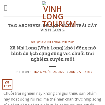
Skip
to
content
TAG ARCHIVES:
DU LỊCH VƯỜN TRÁI CÂY
VĨNH LONG
DU LỊCH VĨNH LONG
,
TIN TỨC
Xã Nhị Long (Vĩnh Long) khởi động mô
hình du lịch cộng đồng với chuỗi trải
nghiệm xuyên suốt
POSTED ON
5 THÁNG MƯỜI HAI, 2025
BY
ADMINISTRATOR
05
Th12
Chuỗi trải nghiệm này không chỉ giới thiệu sản phẩm
hay hoạt động rời rạc, mà thể hiện chân thực nhịp sống
của cộng đồng sông nước miệt vườn; nơi con người,