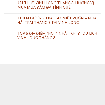
ẨM THỰC VĨNH LONG THÁNG 8: HƯƠNG VỊ
MÙA MƯA ĐẬM ĐÀ TÌNH QUÊ
THIÊN ĐƯỜNG TRÁI CÂY MIỆT VƯỜN – MÙA
HÁI TRÁI THÁNG 8 TẠI VĨNH LONG
TOP 5 ĐỊA ĐIỂM “HOT” NHẤT KHI ĐI DU LỊCH
VĨNH LONG THÁNG 8