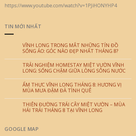
https://www.youtube.com/watch?v=1PJiHONYHP4
TIN MỚI NHẤT
VĨNH LONG TRONG MẮT NHỮNG TÍN ĐỒ
SỐNG ẢO: GÓC NÀO ĐẸP NHẤT THÁNG 8?
TRẢI NGHIỆM HOMESTAY MIỆT VƯỜN VĨNH
LONG: SỐNG CHẬM GIỮA LÒNG SÔNG NƯỚC
ẨM THỰC VĨNH LONG THÁNG 8: HƯƠNG VỊ
MÙA MƯA ĐẬM ĐÀ TÌNH QUÊ
THIÊN ĐƯỜNG TRÁI CÂY MIỆT VƯỜN – MÙA
HÁI TRÁI THÁNG 8 TẠI VĨNH LONG
GOOGLE MAP