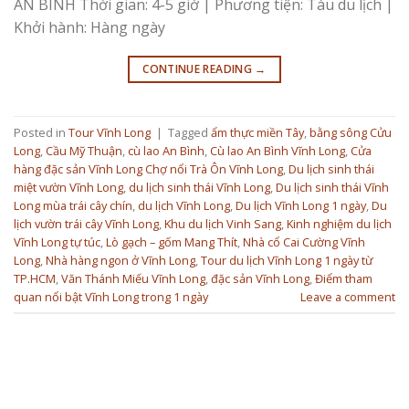
AN BÌNH Thời gian: 4-5 giờ | Phương tiện: Tàu du lịch |
Khởi hành: Hàng ngày
CONTINUE READING
→
Posted in
Tour Vĩnh Long
|
Tagged
ẩm thực miền Tây
,
bằng sông Cửu
Long
,
Cầu Mỹ Thuận
,
cù lao An Bình
,
Cù lao An Bình Vĩnh Long
,
Cửa
hàng đặc sản Vĩnh Long Chợ nổi Trà Ôn Vĩnh Long
,
Du lịch sinh thái
miệt vườn Vĩnh Long
,
du lịch sinh thái Vĩnh Long
,
Du lịch sinh thái Vĩnh
Long mùa trái cây chín
,
du lịch Vĩnh Long
,
Du lịch Vĩnh Long 1 ngày
,
Du
lịch vườn trái cây Vĩnh Long
,
Khu du lịch Vinh Sang
,
Kinh nghiệm du lịch
Vĩnh Long tự túc
,
Lò gạch – gốm Mang Thít
,
Nhà cổ Cai Cường Vĩnh
Long
,
Nhà hàng ngon ở Vĩnh Long
,
Tour du lịch Vĩnh Long 1 ngày từ
TP.HCM
,
Văn Thánh Miếu Vĩnh Long
,
đặc sản Vĩnh Long
,
Điểm tham
quan nổi bật Vĩnh Long trong 1 ngày
Leave a comment