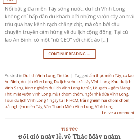
Nổi bật giữa miền Tây sông nước, du lịch Vĩnh Long
không chỉ hấp dẫn du khách bởi những vườn cây ăn trái
trĩu quả hay kênh rạch chằng chịt, mà còn bởi câu
chuyện truyền cảm hứng về du lịch cộng đồng. Tại cù
lao An Bình, có một “nữ CEO” với chiếc áo […]
CONTINUE READING
→
Posted in
Du lịch Vĩnh Long
,
Tin tức
|
Tagged
ẩm thực miền Tây
,
cù lao
An Bình
,
du lịch Vĩnh Long
,
Du lịch vườn trái cây Vĩnh Long
,
Khu du lịch
Vinh Sang
,
Kinh nghiệm du lịch Vĩnh Long tự túc
,
Lò gạch – gốm Mang
Thít
,
miệt vườn Vĩnh Long
,
mùa chôm chôm
,
ngôi nhà dừa Vĩnh Long
,
Tour du lịch Vĩnh Long 1 ngày từ TP.HCM
,
trải nghiệm hái chôm chôm
,
trải nghiệm miền Tây
,
Văn Thánh Miếu Vĩnh Long
,
Vĩnh Long
Leave a comment
TIN TỨC
Đổi gió ngày lễ, về Thác Mây ngâm