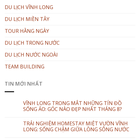
DU LỊCH VĨNH LONG
DU LỊCH MIỀN TÂY
TOUR HẰNG NGÀY
DU LỊCH TRONG NƯỚC
DU LỊCH NƯỚC NGOÀI
TEAM BUILDING
TIN MỚI NHẤT
VĨNH LONG TRONG MẮT NHỮNG TÍN ĐỒ
SỐNG ẢO: GÓC NÀO ĐẸP NHẤT THÁNG 8?
TRẢI NGHIỆM HOMESTAY MIỆT VƯỜN VĨNH
LONG: SỐNG CHẬM GIỮA LÒNG SÔNG NƯỚC