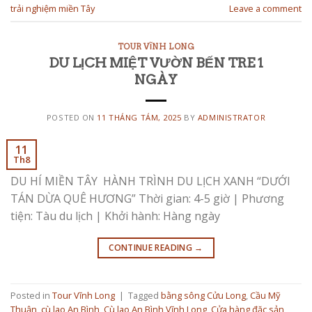
trải nghiệm miền Tây
Leave a comment
TOUR VĨNH LONG
DU LỊCH MIỆT VƯỜN BẾN TRE 1
NGÀY
POSTED ON
11 THÁNG TÁM, 2025
BY
ADMINISTRATOR
11
Th8
DU HÍ MIỀN TÂY HÀNH TRÌNH DU LỊCH XANH “DƯỚI
TÁN DỪA QUÊ HƯƠNG” Thời gian: 4-5 giờ | Phương
tiện: Tàu du lịch | Khởi hành: Hàng ngày
CONTINUE READING
→
Posted in
Tour Vĩnh Long
|
Tagged
bằng sông Cửu Long
,
Cầu Mỹ
Thuận
,
cù lao An Bình
,
Cù lao An Bình Vĩnh Long
,
Cửa hàng đặc sản