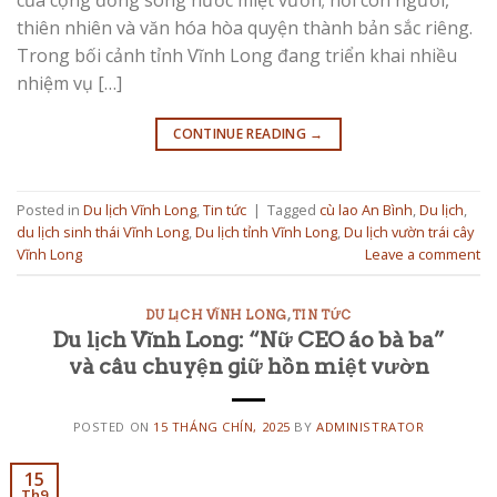
thiên nhiên và văn hóa hòa quyện thành bản sắc riêng.
Trong bối cảnh tỉnh Vĩnh Long đang triển khai nhiều
nhiệm vụ […]
CONTINUE READING
→
Posted in
Du lịch Vĩnh Long
,
Tin tức
|
Tagged
cù lao An Bình
,
Du lịch
,
du lịch sinh thái Vĩnh Long
,
Du lịch tỉnh Vĩnh Long
,
Du lịch vườn trái cây
Vĩnh Long
Leave a comment
DU LỊCH VĨNH LONG
,
TIN TỨC
Du lịch Vĩnh Long: “Nữ CEO áo bà ba”
và câu chuyện giữ hồn miệt vườn
POSTED ON
15 THÁNG CHÍN, 2025
BY
ADMINISTRATOR
15
Th9