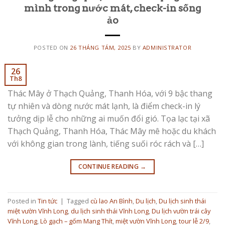
mình trong nước mát, check-in sống
ảo
POSTED ON
26 THÁNG TÁM, 2025
BY
ADMINISTRATOR
26
Th8
Thác Mây ở Thạch Quảng, Thanh Hóa, với 9 bậc thang
tự nhiên và dòng nước mát lạnh, là điểm check-in lý
tưởng dịp lễ cho những ai muốn đổi gió. Tọa lạc tại xã
Thạch Quảng, Thanh Hóa, Thác Mây mê hoặc du khách
với không gian trong lành, tiếng suối róc rách và […]
CONTINUE READING
→
Posted in
Tin tức
|
Tagged
cù lao An Bình
,
Du lịch
,
Du lịch sinh thái
miệt vườn Vĩnh Long
,
du lịch sinh thái Vĩnh Long
,
Du lịch vườn trái cây
Vĩnh Long
,
Lò gạch – gốm Mang Thít
,
miệt vườn Vĩnh Long
,
tour lễ 2/9
,