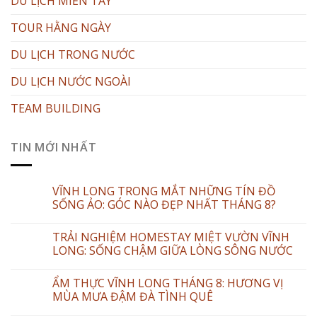
DU LỊCH MIỀN TÂY
TOUR HẰNG NGÀY
DU LỊCH TRONG NƯỚC
DU LỊCH NƯỚC NGOÀI
TEAM BUILDING
TIN MỚI NHẤT
VĨNH LONG TRONG MẮT NHỮNG TÍN ĐỒ
SỐNG ẢO: GÓC NÀO ĐẸP NHẤT THÁNG 8?
TRẢI NGHIỆM HOMESTAY MIỆT VƯỜN VĨNH
LONG: SỐNG CHẬM GIỮA LÒNG SÔNG NƯỚC
ẨM THỰC VĨNH LONG THÁNG 8: HƯƠNG VỊ
MÙA MƯA ĐẬM ĐÀ TÌNH QUÊ