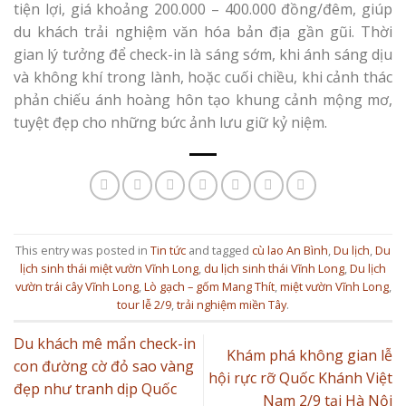
tiện lợi, giá khoảng 200.000 – 400.000 đồng/đêm, giúp
du khách trải nghiệm văn hóa bản địa gần gũi. Thời
gian lý tưởng để check-in là sáng sớm, khi ánh sáng dịu
và không khí trong lành, hoặc cuối chiều, khi cảnh thác
phản chiếu ánh hoàng hôn tạo khung cảnh mộng mơ,
tuyệt đẹp cho những bức ảnh lưu giữ kỷ niệm.
This entry was posted in
Tin tức
and tagged
cù lao An Bình
,
Du lịch
,
Du
lịch sinh thái miệt vườn Vĩnh Long
,
du lịch sinh thái Vĩnh Long
,
Du lịch
vườn trái cây Vĩnh Long
,
Lò gạch – gốm Mang Thít
,
miệt vườn Vĩnh Long
,
tour lễ 2/9
,
trải nghiệm miền Tây
.
Du khách mê mẩn check-in
Khám phá không gian lễ
con đường cờ đỏ sao vàng
hội rực rỡ Quốc Khánh Việt
đẹp như tranh dịp Quốc
Nam 2/9 tại Hà Nội