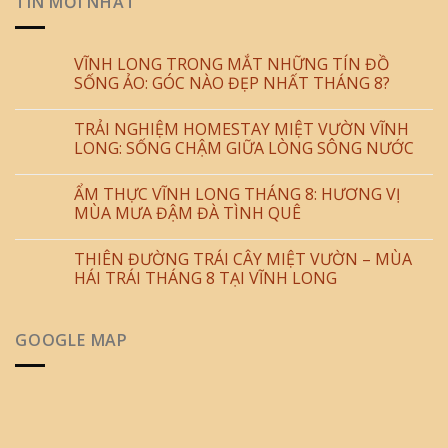
TIN MỚI NHẤT
VĨNH LONG TRONG MẮT NHỮNG TÍN ĐỒ
SỐNG ẢO: GÓC NÀO ĐẸP NHẤT THÁNG 8?
TRẢI NGHIỆM HOMESTAY MIỆT VƯỜN VĨNH
LONG: SỐNG CHẬM GIỮA LÒNG SÔNG NƯỚC
ẨM THỰC VĨNH LONG THÁNG 8: HƯƠNG VỊ
MÙA MƯA ĐẬM ĐÀ TÌNH QUÊ
THIÊN ĐƯỜNG TRÁI CÂY MIỆT VƯỜN – MÙA
HÁI TRÁI THÁNG 8 TẠI VĨNH LONG
GOOGLE MAP