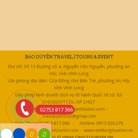
BẢO DUYÊN TRAVEL | TOURS & EVENT
Địa chỉ: Số 13 Đường số 4, Nguyễn Văn Nguyễn, phường An
Hội, tỉnh Vĩnh Long
Văn phòng đại diện: Cửa Đông chợ Bến Tre, phường An Hội,
tỉnh Vĩnh Long
Giấy phép kinh doanh dịch vụ lữ hành Quốc tế số: 83-
016/2023/TCDL-GP LHQT
Email: bentre@baoduyentourist.com -
02753 817 366
baoduyentour@gmai.com
Điện Thoại: 0275 3.817.366 - Hotline: 0913.320.279
Website: www.baoduyentourist.com - www.vinhlongtourism.vn
Copyright 2026 ©
VINHLONGTOURISM.VN