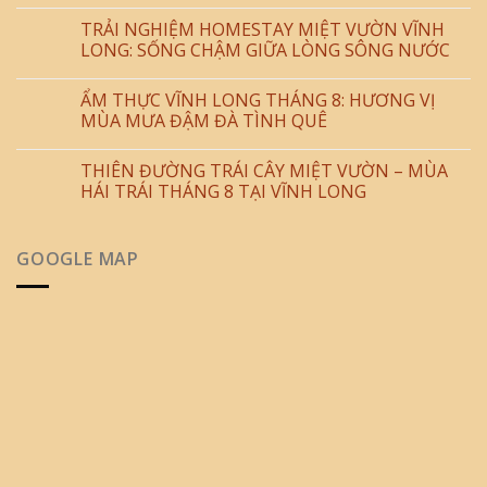
TRẢI NGHIỆM HOMESTAY MIỆT VƯỜN VĨNH
LONG: SỐNG CHẬM GIỮA LÒNG SÔNG NƯỚC
ẨM THỰC VĨNH LONG THÁNG 8: HƯƠNG VỊ
MÙA MƯA ĐẬM ĐÀ TÌNH QUÊ
THIÊN ĐƯỜNG TRÁI CÂY MIỆT VƯỜN – MÙA
HÁI TRÁI THÁNG 8 TẠI VĨNH LONG
GOOGLE MAP