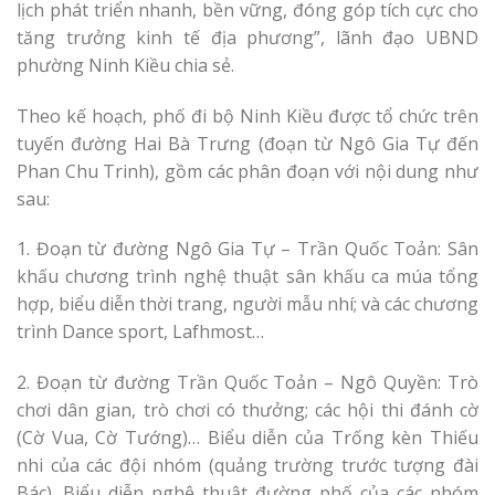
lịch phát triển nhanh, bền vững, đóng góp tích cực cho
tăng trưởng kinh tế địa phương”, lãnh đạo UBND
phường Ninh Kiều chia sẻ.
Theo kế hoạch, phố đi bộ Ninh Kiều được tổ chức trên
tuyến đường Hai Bà Trưng (đoạn từ Ngô Gia Tự đến
Phan Chu Trinh), gồm các phân đoạn với nội dung như
sau:
1. Đoạn từ đường Ngô Gia Tự – Trần Quốc Toản: Sân
khấu chương trình nghệ thuật sân khấu ca múa tổng
hợp, biểu diễn thời trang, người mẫu nhí; và các chương
trình Dance sport, Lafhmost…
2. Đoạn từ đường Trần Quốc Toản – Ngô Quyền: Trò
chơi dân gian, trò chơi có thưởng; các hội thi đánh cờ
(Cờ Vua, Cờ Tướng)… Biểu diễn của Trống kèn Thiếu
nhi của các đội nhóm (quảng trường trước tượng đài
Bác). Biểu diễn nghệ thuật đường phố của các nhóm