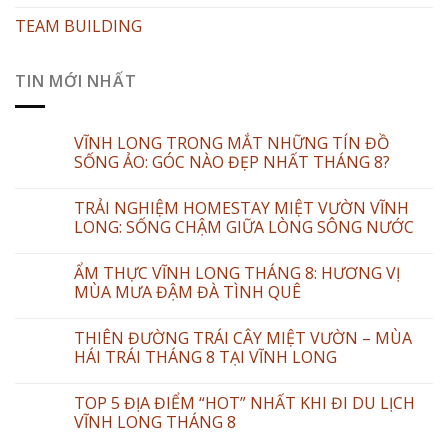
TEAM BUILDING
TIN MỚI NHẤT
VĨNH LONG TRONG MẮT NHỮNG TÍN ĐỒ
SỐNG ẢO: GÓC NÀO ĐẸP NHẤT THÁNG 8?
TRẢI NGHIỆM HOMESTAY MIỆT VƯỜN VĨNH
LONG: SỐNG CHẬM GIỮA LÒNG SÔNG NƯỚC
ẨM THỰC VĨNH LONG THÁNG 8: HƯƠNG VỊ
MÙA MƯA ĐẬM ĐÀ TÌNH QUÊ
THIÊN ĐƯỜNG TRÁI CÂY MIỆT VƯỜN – MÙA
HÁI TRÁI THÁNG 8 TẠI VĨNH LONG
TOP 5 ĐỊA ĐIỂM “HOT” NHẤT KHI ĐI DU LỊCH
VĨNH LONG THÁNG 8