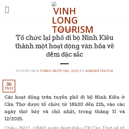
Skip
to
content
TIN TỨC
Tổ chức lại phố đi bộ Ninh Kiều
thành một hoạt động văn hóa về
đêm đặc sắc
POSTED ON
6 THÁNG MƯỜI HAI, 2025
BY
ADMINISTRATOR
06
Th12
Các hoạt động trên tuyến phố đi bộ Ninh Kiều ở
Cần Thơ được tổ chức từ 18h30 đến 22h, vào các
ngày thứ bảy và chủ nhật, trong tháng 11 và
12/2025.
Chiều 29/11, UBND quận Ninh Kiều (TP Cần Thơ) sẽ tổ