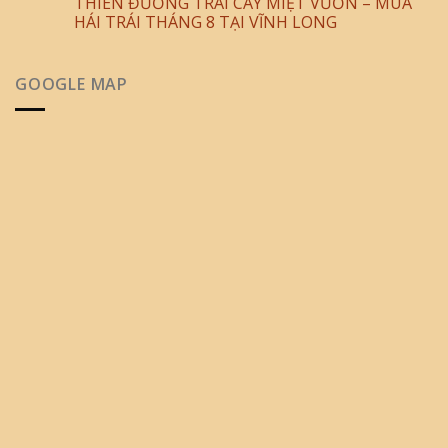
THIÊN ĐƯỜNG TRÁI CÂY MIỆT VƯỜN – MÙA
HÁI TRÁI THÁNG 8 TẠI VĨNH LONG
GOOGLE MAP