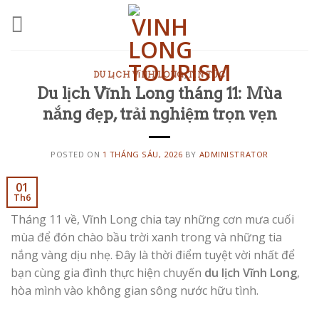
Skip
to
content
DU LỊCH VĨNH LONG
,
TIN TỨC
Du lịch Vĩnh Long tháng 11: Mùa
nắng đẹp, trải nghiệm trọn vẹn
POSTED ON
1 THÁNG SÁU, 2026
BY
ADMINISTRATOR
01
Th6
Tháng 11 về, Vĩnh Long chia tay những cơn mưa cuối
mùa để đón chào bầu trời xanh trong và những tia
nắng vàng dịu nhẹ. Đây là thời điểm tuyệt vời nhất để
bạn cùng gia đình thực hiện chuyến
du lịch Vĩnh Long
,
hòa mình vào không gian sông nước hữu tình.