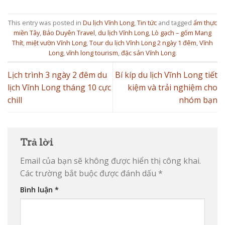
This entry was posted in
Du lịch Vĩnh Long
,
Tin tức
and tagged
ẩm thực
miền Tây
,
Bảo Duyên Travel
,
du lịch Vĩnh Long
,
Lò gạch – gốm Mang
Thít
,
miệt vườn Vĩnh Long
,
Tour du lịch Vĩnh Long 2 ngày 1 đêm
,
Vĩnh
Long
,
vĩnh long tourism
,
đặc sản Vĩnh Long
.
Lịch trình 3 ngày 2 đêm du
Bí kíp du lịch Vĩnh Long tiết
lịch Vĩnh Long tháng 10 cực
kiệm và trải nghiệm cho
chill
nhóm bạn
Trả lời
Email của bạn sẽ không được hiển thị công khai.
Các trường bắt buộc được đánh dấu
*
Bình luận
*