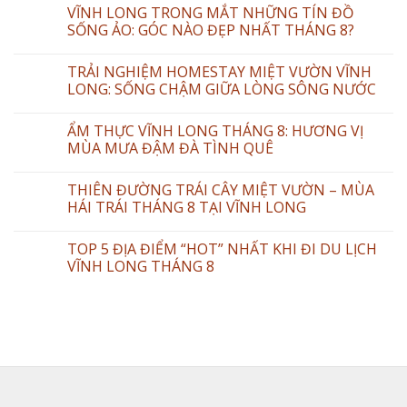
VĨNH LONG TRONG MẮT NHỮNG TÍN ĐỒ
SỐNG ẢO: GÓC NÀO ĐẸP NHẤT THÁNG 8?
TRẢI NGHIỆM HOMESTAY MIỆT VƯỜN VĨNH
LONG: SỐNG CHẬM GIỮA LÒNG SÔNG NƯỚC
ẨM THỰC VĨNH LONG THÁNG 8: HƯƠNG VỊ
MÙA MƯA ĐẬM ĐÀ TÌNH QUÊ
THIÊN ĐƯỜNG TRÁI CÂY MIỆT VƯỜN – MÙA
HÁI TRÁI THÁNG 8 TẠI VĨNH LONG
TOP 5 ĐỊA ĐIỂM “HOT” NHẤT KHI ĐI DU LỊCH
VĨNH LONG THÁNG 8