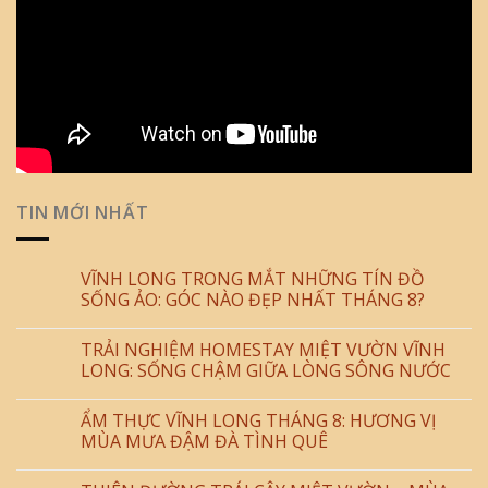
TIN MỚI NHẤT
VĨNH LONG TRONG MẮT NHỮNG TÍN ĐỒ
SỐNG ẢO: GÓC NÀO ĐẸP NHẤT THÁNG 8?
TRẢI NGHIỆM HOMESTAY MIỆT VƯỜN VĨNH
LONG: SỐNG CHẬM GIỮA LÒNG SÔNG NƯỚC
ẨM THỰC VĨNH LONG THÁNG 8: HƯƠNG VỊ
MÙA MƯA ĐẬM ĐÀ TÌNH QUÊ