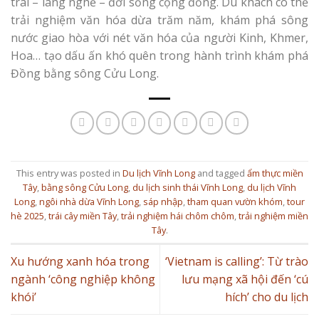
trái – làng nghề – đời sống cộng đồng. Du khách có thể
trải nghiệm văn hóa dừa trăm năm, khám phá sông
nước giao hòa với nét văn hóa của người Kinh, Khmer,
Hoa… tạo dấu ấn khó quên trong hành trình khám phá
Đồng bằng sông Cửu Long.
This entry was posted in
Du lịch Vĩnh Long
and tagged
ẩm thực miền
Tây
,
bằng sông Cửu Long
,
du lịch sinh thái Vĩnh Long
,
du lịch Vĩnh
Long
,
ngôi nhà dừa Vĩnh Long
,
sáp nhập
,
tham quan vườn khóm
,
tour
hè 2025
,
trái cây miền Tây
,
trải nghiệm hái chôm chôm
,
trải nghiệm miền
Tây
.
Xu hướng xanh hóa trong
‘Vietnam is calling’: Từ trào
ngành ‘công nghiệp không
lưu mạng xã hội đến ‘cú
khói’
hích’ cho du lịch