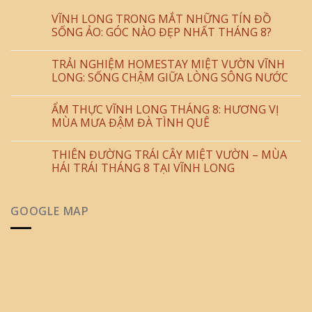
VĨNH LONG TRONG MẮT NHỮNG TÍN ĐỒ
SỐNG ẢO: GÓC NÀO ĐẸP NHẤT THÁNG 8?
TRẢI NGHIỆM HOMESTAY MIỆT VƯỜN VĨNH
LONG: SỐNG CHẬM GIỮA LÒNG SÔNG NƯỚC
ẨM THỰC VĨNH LONG THÁNG 8: HƯƠNG VỊ
MÙA MƯA ĐẬM ĐÀ TÌNH QUÊ
THIÊN ĐƯỜNG TRÁI CÂY MIỆT VƯỜN – MÙA
HÁI TRÁI THÁNG 8 TẠI VĨNH LONG
GOOGLE MAP