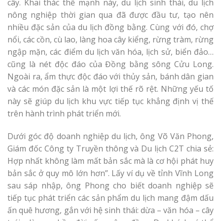
cây. Khai thác thế mạnh này, du lịch sinh thái, du lịch
nông nghiệp thời gian qua đã được đầu tư, tạo nên
nhiều đặc sản của du lịch đồng bằng. Cùng với đó, chợ
nổi, các cồn, cù lao, làng hoa cây kiểng, rừng tràm, rừng
ngập mặn, các điểm du lịch văn hóa, lịch sử, biển đảo…
cũng là nét độc đáo của Đồng bằng sông Cửu Long.
Ngoài ra, ẩm thực độc đáo với thủy sản, bánh dân gian
và các món đặc sản là một lợi thế rõ rệt. Những yếu tố
này sẽ giúp du lịch khu vực tiếp tục khẳng định vị thế
trên hành trình phát triển mới.
Dưới góc độ doanh nghiệp du lịch, ông Võ Văn Phong,
Giám đốc Công ty Truyền thông và Du lịch C2T chia sẻ:
Hợp nhất không làm mất bản sắc mà là cơ hội phát huy
bản sắc ở quy mô lớn hơn”. Lấy ví dụ về tỉnh Vĩnh Long
sau sáp nhập, ông Phong cho biết doanh nghiệp sẽ
tiếp tục phát triển các sản phẩm du lịch mang đậm dấu
ấn quê hương, gắn với hệ sinh thái: dừa – văn hóa – cây