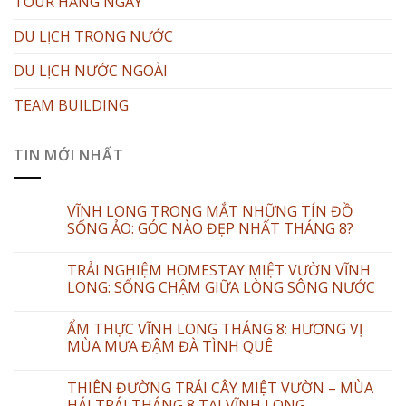
TOUR HẰNG NGÀY
DU LỊCH TRONG NƯỚC
DU LỊCH NƯỚC NGOÀI
TEAM BUILDING
TIN MỚI NHẤT
VĨNH LONG TRONG MẮT NHỮNG TÍN ĐỒ
SỐNG ẢO: GÓC NÀO ĐẸP NHẤT THÁNG 8?
TRẢI NGHIỆM HOMESTAY MIỆT VƯỜN VĨNH
LONG: SỐNG CHẬM GIỮA LÒNG SÔNG NƯỚC
ẨM THỰC VĨNH LONG THÁNG 8: HƯƠNG VỊ
MÙA MƯA ĐẬM ĐÀ TÌNH QUÊ
THIÊN ĐƯỜNG TRÁI CÂY MIỆT VƯỜN – MÙA
HÁI TRÁI THÁNG 8 TẠI VĨNH LONG