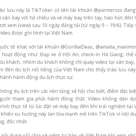
rào lưu này là TikToker có tên tài khoản @parmersss đang 
 sân bay với hộ chiếu và vé máy bay trên tay, háo hức đến 
ượt xem (view) sau 10 ngày đăng tải (từ ngày 9 – 19/6). Tiếp
ideo được ghi hình tại Việt Nam.
quốc tế khác với tài khoản @GorillaiDeas, @amalia_maximo
các hoạt động như: Đạp xe ở Hội An, check-in Hà Giang, thể
du khách, nhóm du khách không chỉ quay video tại sân bay,
ểm đến du lịch nổi tiếng của Việt Nam cho thấy trào lưu nà
thành hành động du lịch thực sự.
ông du lịch trên các nền tảng xã hội cho biết, điểm đặc biệ
 người tham gia phải hành động thật. Video không dàn dự
ình thực tế từ lúc đặt vé máy bay đến khi trải nghiệm tại 
 khiến xu hướng này lan tỏa mạnh mẽ trên TikTok vì nội du
g, độc nhất.
nội dung số) chia sẻ niềm tự hào về Việt Nam khi xem nh