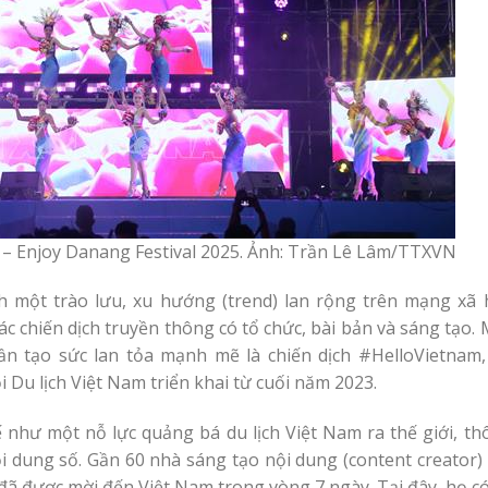
– Enjoy Danang Festival 2025. Ảnh: Trần Lê Lâm/TTXVN
nh một trào lưu, xu hướng (trend) lan rộng trên mạng xã h
c chiến dịch truyền thông có tổ chức, bài bản và sáng tạo.
n tạo sức lan tỏa mạnh mẽ là chiến dịch #HelloVietnam,
Du lịch Việt Nam triển khai từ cuối năm 2023.
 như một nỗ lực quảng bá du lịch Việt Nam ra thế giới, th
ội dung số. Gần 60 nhà sáng tạo nội dung (content creator)
 đã được mời đến Việt Nam trong vòng 7 ngày. Tại đây, họ c