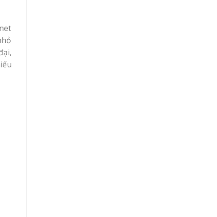
net
nhỏ
ại,
iếu