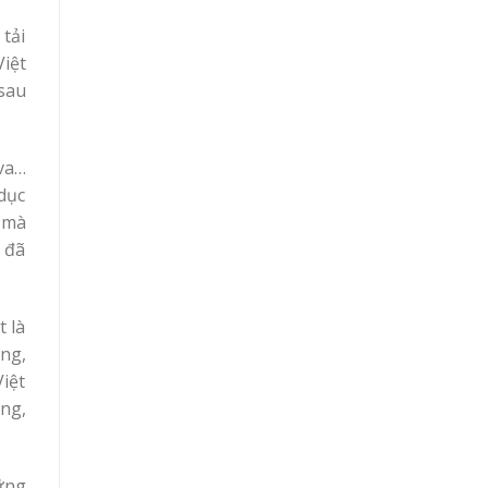
tải
Việt
 sau
va…
 dục
 mà
y đã
t là
ng,
Việt
ng,
ững