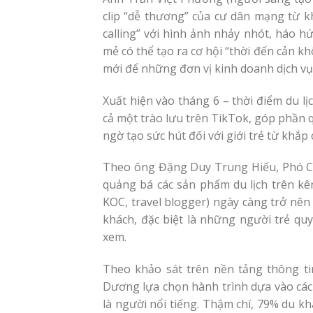
clip “dễ thương” của cư dân mạng từ kh
calling” với hình ảnh nhảy nhót, háo h
mẻ có thể tạo ra cơ hội “thời đến cản k
mới để những đơn vị kinh doanh dịch vụ 
Xuất hiện vào tháng 6 – thời điểm du lị
cả một trào lưu trên TikTok, góp phần 
ngờ tạo sức hút đối với giới trẻ từ khắp
Theo ông Đặng Duy Trung Hiếu, Phó Chủ 
quảng bá các sản phẩm du lịch trên kên
KOC, travel blogger) ngày càng trở nên
khách, đặc biệt là những người trẻ qu
xem.
Theo khảo sát trên nền tảng thông tin
Dương lựa chọn hành trình dựa vào các
là người nổi tiếng. Thậm chí, 79% du k