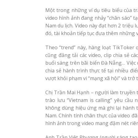
Một trong những ví dụ tiêu biểu của t
video hình ảnh đang nhảy “chân sáo” tại
Nam du lịch. Video này đạt hơn 2 triệu l
đó, tài khoản tiếp tục đưa thêm những v
Theo “trend” này, hàng loạt TikToker 
cũng đăng tải các video, clip chia sẻ 
buổi sáng trên bãi biển Đà Nẵng… Việc 
chia sẻ hành trình thực tế tại nhiều đi
vượt khỏi phạm vi “mạng xã hội” và trở 
Chị Trần Mai Hạnh – người làm truyền th
trào lưu “Vietnam is calling” yêu cầu
không dùng hiệu ứng mà ghi lại hành tr
Nam. Chính tính chân thực của video đã
hình ảnh trong video mang đậm nét riên
Anh Trần Việt Phương (người sáng tạo 