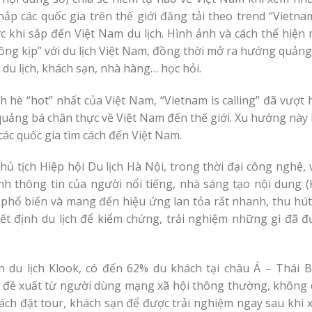
ắp các quốc gia trên thế giới đăng tải theo trend “Vietna
ức khi sắp đến Việt Nam du lịch. Hình ảnh và cách thể hiện
hông kịp” với du lịch Việt Nam, đồng thời mở ra hướng quản
du lịch, khách sạn, nhà hàng… học hỏi.
ch hè “hot” nhất của Việt Nam, “Vietnam is calling” đã vượt
quảng bá chân thực về Việt Nam đến thế giới. Xu hướng này
 các quốc gia tìm cách đến Việt Nam.
tịch Hiệp hội Du lịch Hà Nội, trong thời đại công nghệ, v
h thông tin của người nổi tiếng, nhà sáng tạo nội dung (K
 phổ biến và mang đến hiệu ứng lan tỏa rất nhanh, thu hút
yết định du lịch để kiểm chứng, trải nghiệm những gì đã đ
 du lịch Klook, có đến 62% du khách tại châu Á – Thái B
 đề xuất từ người dùng mạng xã hội thông thường, không 
hách đặt tour, khách sạn để được trải nghiệm ngay sau khi