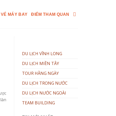
 VÉ MÁY BAY
ĐIỂM THAM QUAN
DU LỊCH VĨNH LONG
DU LỊCH MIỀN TÂY
TOUR HẰNG NGÀY
DU LỊCH TRONG NƯỚC
DU LỊCH NƯỚC NGOÀI
ược
làn
TEAM BUILDING