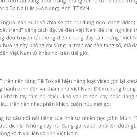
-in trên Cầu Vàng được trang hoàng rực rỡ cờ Tổ quốc tron
rld Bà Nà Hills (Đà Nẵng). Ảnh: TTXVN
(người sản xuất và chia sẻ các nội dung dưới dạng video) 
“bắt trend” bằng cách đặt vé đến Việt Nam để trải nghiệm 
ưng đều truyền tải thông điệp chung đầy cảm hứng “Việt 
Xu hướng này không chỉ dừng lại trên các nền tảng số, mà 
 đến Việt Nam từ khắp nơi trên thế giới.
g” trên nền tảng TikTok sẽ hiện hàng loạt video ghi lại kh
ng hành trình đến và khám phá Việt Nam. Điểm chung trong 
u khách tay cầm hộ chiếu, kéo vali ra sân bay hoặc đang t
ệt… trên nền nhạc phấn khích, cuốn hút, mời gọi.
 từ câu nói nổi tiếng của nhà tự nhiên học John Muir: “
ược dịch là: Những dãy núi đang gọi và tôi phải lên đường)
ộng xách vali lên và đến Việt Nam.