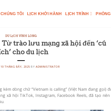
 CHÚNG TÔI
LỊCH KHỞI HÀNH
LỊCH TRÌNH
PHÒNG
DU LỊCH VĨNH LONG
’: Từ trào lưu mạng xã hội đến ‘cú
ích’ cho du lịch
N
10 THÁNG BẢY, 2025
BY
ADMINISTRATOR
g kèm dòng chữ “Vietnam is calling” (Việt Nam đang gọi) đ
g xã hội TikTok, Instagram, Facebook Reels, đã tạo nên 
ầu.