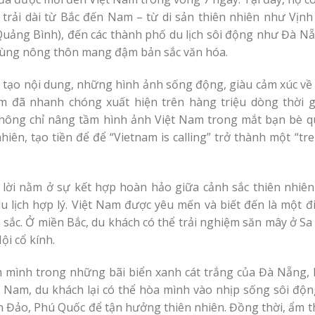
rải dài từ Bắc đến Nam – từ di sản thiên nhiên như Vịnh
ảng Bình), đến các thành phố du lịch sôi động như Đà Nẵ
vùng nông thôn mang đậm bản sắc văn hóa.
g tạo nội dung, những hình ảnh sống động, giàu cảm xúc về
m đã nhanh chóng xuất hiện trên hàng triệu dòng thời g
không chỉ nâng tầm hình ảnh Việt Nam trong mắt bạn bè q
hiên, tạo tiền để để “Vietnam is calling” trở thành một “tr
 lời nằm ở sự kết hợp hoàn hảo giữa cảnh sắc thiên nhiên
u lịch hợp lý. Việt Nam được yêu mến và biết đến là một đ
 sắc. Ở miền Bắc, du khách có thể trải nghiệm săn mây ở Sa
ội cổ kính.
 mình trong những bãi biển xanh cát trắng của Đà Nẵng, 
Nam, du khách lại có thể hòa mình vào nhịp sống sôi độn
 Đảo, Phú Quốc để tận hưởng thiên nhiên. Đồng thời, ẩm t