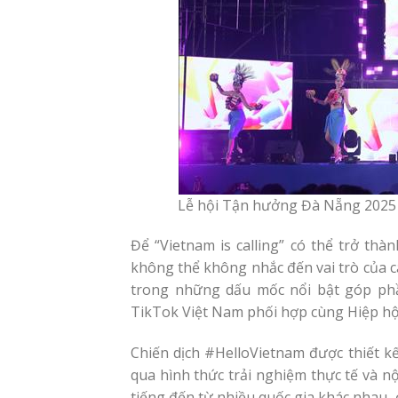
Lễ hội Tận hưởng Đà Nẵng 2025 
Để “Vietnam is calling” có thể trở thà
không thể không nhắc đến vai trò của cá
trong những dấu mốc nổi bật góp phầ
TikTok Việt Nam phối hợp cùng Hiệp hội 
Chiến dịch #HelloVietnam được thiết kế
qua hình thức trải nghiệm thực tế và n
tiếng đến từ nhiều quốc gia khác nhau,