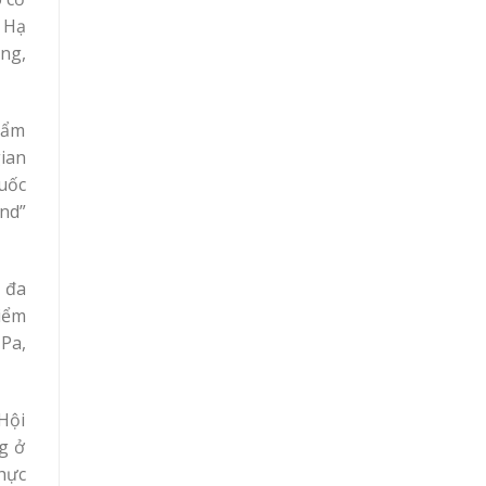
 Hạ
ng,
 ẩm
ian
uốc
end”
 đa
iểm
 Pa,
Hội
g ở
hực