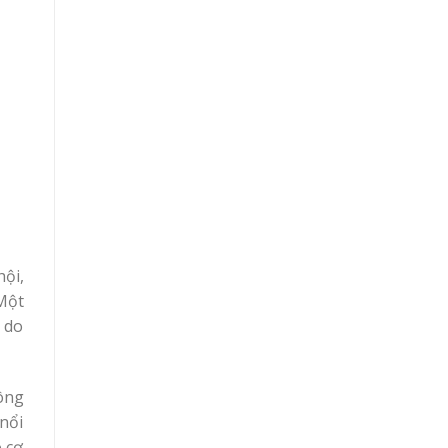
ội,
 Một
 do
ông
 nổi
ó cơ