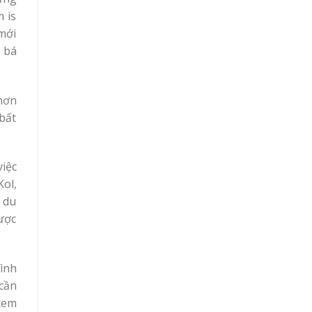
m is
 mới
g bá
 hơn
 bất
iệc
ol,
 du
ược
ình
cần
 xem