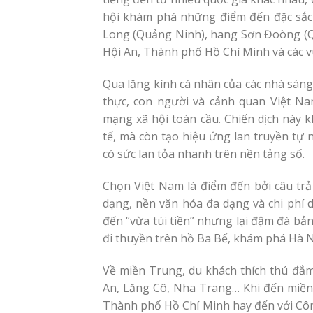
hội khám phá những điểm đến đặc sắc t
Long (Quảng Ninh), hang Sơn Đoòng (Qu
Hội An, Thành phố Hồ Chí Minh và các 
Qua lăng kính cá nhân của các nhà sán
thực, con người và cảnh quan Việt Na
mạng xã hội toàn cầu. Chiến dịch này 
tế, mà còn tạo hiệu ứng lan truyền tự n
có sức lan tỏa nhanh trên nền tảng số.
Chọn Việt Nam là điểm đến bởi câu trả
dạng, nền văn hóa đa dạng và chi phí d
đến “vừa túi tiền” nhưng lại đậm đà bản
đi thuyền trên hồ Ba Bể, khám phá Hà N
Về miền Trung, du khách thích thú đắm
An, Lăng Cô, Nha Trang… Khi đến miền 
Thành phố Hồ Chí Minh hay đến với Côn