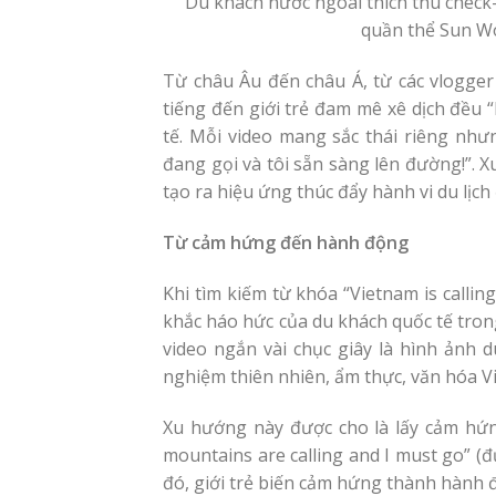
Du khách nước ngoài thích thú check
quần thể Sun Wo
Từ châu Âu đến châu Á, từ các vlogger 
tiếng đến giới trẻ đam mê xê dịch đều 
tế. Mỗi video mang sắc thái riêng nh
đang gọi và tôi sẵn sàng lên đường!”. 
tạo ra hiệu ứng thúc đẩy hành vi du lịch
Từ cảm hứng đến hành động
Khi tìm kiếm từ khóa “Vietnam is callin
khắc háo hức của du khách quốc tế tro
video ngắn vài chục giây là hình ảnh d
nghiệm thiên nhiên, ẩm thực, văn hóa Vi
Xu hướng này được cho là lấy cảm hứng
mountains are calling and I must go” (đ
đó, giới trẻ biến cảm hứng thành hành đ