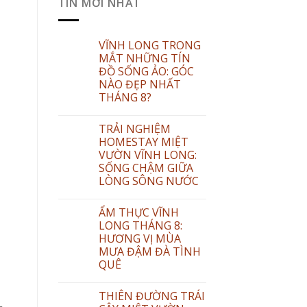
TIN MỚI NHẤT
VĨNH LONG TRONG
MẮT NHỮNG TÍN
ĐỒ SỐNG ẢO: GÓC
NÀO ĐẸP NHẤT
THÁNG 8?
TRẢI NGHIỆM
HOMESTAY MIỆT
VƯỜN VĨNH LONG:
SỐNG CHẬM GIỮA
LÒNG SÔNG NƯỚC
ẨM THỰC VĨNH
LONG THÁNG 8:
HƯƠNG VỊ MÙA
MƯA ĐẬM ĐÀ TÌNH
QUÊ
THIÊN ĐƯỜNG TRÁI