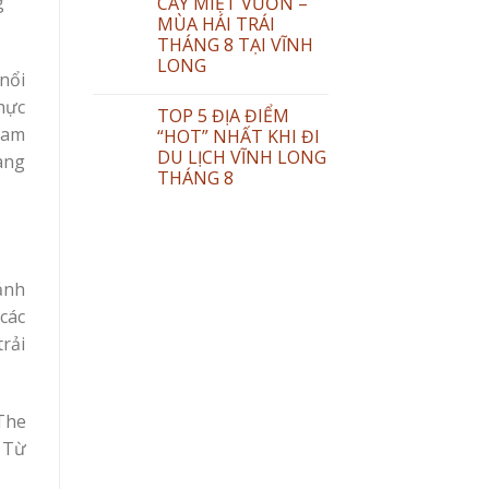
g
CÂY MIỆT VƯỜN –
MÙA HÁI TRÁI
THÁNG 8 TẠI VĨNH
LONG
nổi
thực
TOP 5 ĐỊA ĐIỂM
Nam
“HOT” NHẤT KHI ĐI
DU LỊCH VĨNH LONG
đang
THÁNG 8
oảnh
các
rải
The
. Từ