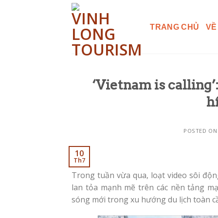
Skip
to
TRANG CHỦ
VỀ
content
‘Vietnam is calling
h
POSTED O
10
Th7
Trong tuần vừa qua, loạt video sôi độn
lan tỏa mạnh mẽ trên các nền tảng mạn
sóng mới trong xu hướng du lịch toàn c