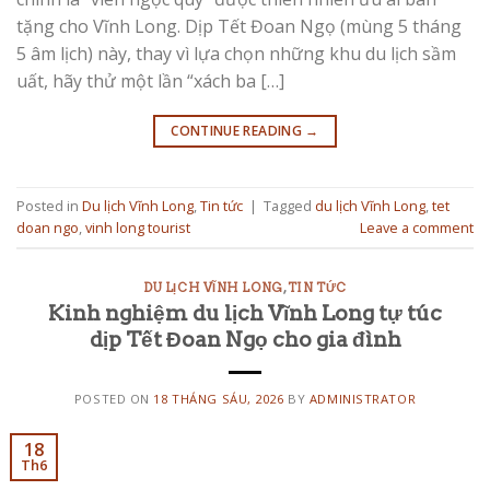
tặng cho Vĩnh Long. Dịp Tết Đoan Ngọ (mùng 5 tháng
5 âm lịch) này, thay vì lựa chọn những khu du lịch sầm
uất, hãy thử một lần “xách ba […]
CONTINUE READING
→
Posted in
Du lịch Vĩnh Long
,
Tin tức
|
Tagged
du lịch Vĩnh Long
,
tet
doan ngo
,
vinh long tourist
Leave a comment
DU LỊCH VĨNH LONG
,
TIN TỨC
Kinh nghiệm du lịch Vĩnh Long tự túc
dịp Tết Đoan Ngọ cho gia đình
POSTED ON
18 THÁNG SÁU, 2026
BY
ADMINISTRATOR
18
Th6