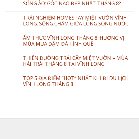
SỐNG ẢO: GÓC NÀO ĐẸP NHẤT THÁNG 8?
TRẢI NGHIỆM HOMESTAY MIỆT VƯỜN VĨNH
LONG: SỐNG CHẬM GIỮA LÒNG SÔNG NƯỚC
ẨM THỰC VĨNH LONG THÁNG 8: HƯƠNG VỊ
MÙA MƯA ĐẬM ĐÀ TÌNH QUÊ
THIÊN ĐƯỜNG TRÁI CÂY MIỆT VƯỜN – MÙA
HÁI TRÁI THÁNG 8 TẠI VĨNH LONG
TOP 5 ĐỊA ĐIỂM “HOT” NHẤT KHI ĐI DU LỊCH
VĨNH LONG THÁNG 8