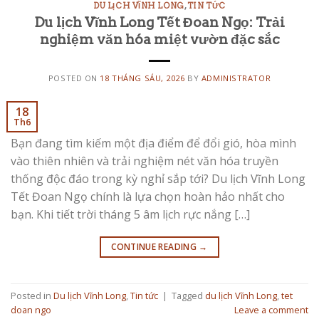
DU LỊCH VĨNH LONG
,
TIN TỨC
Du lịch Vĩnh Long Tết Đoan Ngọ: Trải
nghiệm văn hóa miệt vườn đặc sắc
POSTED ON
18 THÁNG SÁU, 2026
BY
ADMINISTRATOR
18
Th6
Bạn đang tìm kiếm một địa điểm để đổi gió, hòa mình
vào thiên nhiên và trải nghiệm nét văn hóa truyền
thống độc đáo trong kỳ nghỉ sắp tới? Du lịch Vĩnh Long
Tết Đoan Ngọ chính là lựa chọn hoàn hảo nhất cho
bạn. Khi tiết trời tháng 5 âm lịch rực nắng […]
CONTINUE READING
→
Posted in
Du lịch Vĩnh Long
,
Tin tức
|
Tagged
du lịch Vĩnh Long
,
tet
doan ngo
Leave a comment