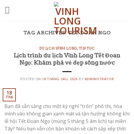
Skip
to
content
TAG ARCHIVES:
TET DOAN NGO
DU LỊCH VĨNH LONG
,
TIN TỨC
Lịch trình du lịch Vĩnh Long Tết Đoan
Ngọ: Khám phá vẻ đẹp sông nước
POSTED ON
18 THÁNG SÁU, 2026
BY
ADMINISTRATOR
18
Th6
Bạn đã sẵn sàng cho một kỳ nghỉ “trốn” phố thị, hòa
mình vào không gian xanh mát và tận hưởng không khí
lễ hội Tết Đoan Ngọ (mùng 5 tháng 5 âm lịch) tại miền
Tây? Nếu bạn vẫn còn băn khoăn về cách sắp xếp thời