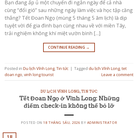
Bạn đang ấp ủ một chuyến đi ngắn ngày để cả nhà
cùng “đổi gió” sau những ngày làm việc và học tập căng
thẳng? Tết Đoan Ngọ (mùng 5 tháng 5 âm lịch) là dịp
tuyệt vời để gia đình bạn cùng nhau về với miền Tây,
trải nghiệm không khí miệt vườn bình […]
CONTINUE READING
→
Posted in
Du lịch Vĩnh Long
,
Tin tức
|
Tagged
du lịch Vĩnh Long
,
tet
doan ngo
,
vinh long tourist
Leave a comment
DU LỊCH VĨNH LONG
,
TIN TỨC
Tết Đoan Ngọ ở Vĩnh Long: Những
điểm check-in không thể bỏ lỡ
POSTED ON
18 THÁNG SÁU, 2026
BY
ADMINISTRATOR
18