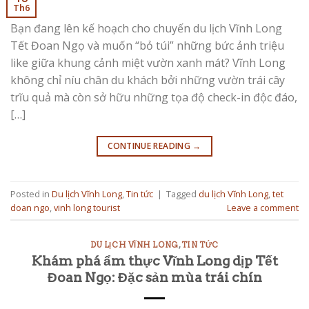
Th6
Bạn đang lên kế hoạch cho chuyến du lịch Vĩnh Long
Tết Đoan Ngọ và muốn “bỏ túi” những bức ảnh triệu
like giữa khung cảnh miệt vườn xanh mát? Vĩnh Long
không chỉ níu chân du khách bởi những vườn trái cây
trĩu quả mà còn sở hữu những tọa độ check-in độc đáo,
[…]
CONTINUE READING
→
Posted in
Du lịch Vĩnh Long
,
Tin tức
|
Tagged
du lịch Vĩnh Long
,
tet
doan ngo
,
vinh long tourist
Leave a comment
DU LỊCH VĨNH LONG
,
TIN TỨC
Khám phá ẩm thực Vĩnh Long dịp Tết
Đoan Ngọ: Đặc sản mùa trái chín