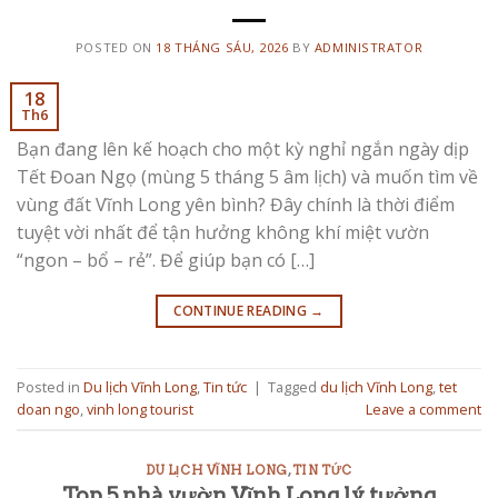
POSTED ON
18 THÁNG SÁU, 2026
BY
ADMINISTRATOR
18
Th6
Bạn đang lên kế hoạch cho một kỳ nghỉ ngắn ngày dịp
Tết Đoan Ngọ (mùng 5 tháng 5 âm lịch) và muốn tìm về
vùng đất Vĩnh Long yên bình? Đây chính là thời điểm
tuyệt vời nhất để tận hưởng không khí miệt vườn
“ngon – bổ – rẻ”. Để giúp bạn có […]
CONTINUE READING
→
Posted in
Du lịch Vĩnh Long
,
Tin tức
|
Tagged
du lịch Vĩnh Long
,
tet
doan ngo
,
vinh long tourist
Leave a comment
DU LỊCH VĨNH LONG
,
TIN TỨC
Top 5 nhà vườn Vĩnh Long lý tưởng