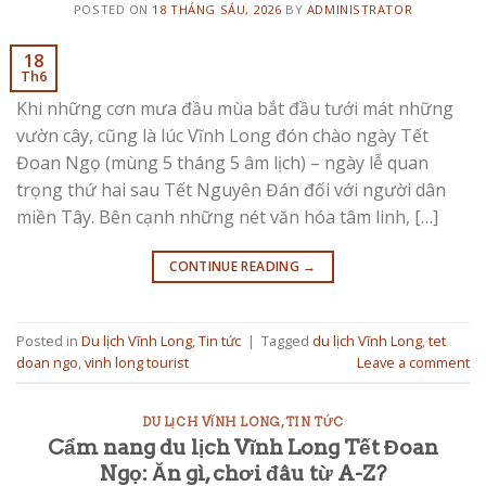
POSTED ON
18 THÁNG SÁU, 2026
BY
ADMINISTRATOR
18
Th6
Khi những cơn mưa đầu mùa bắt đầu tưới mát những
vườn cây, cũng là lúc Vĩnh Long đón chào ngày Tết
Đoan Ngọ (mùng 5 tháng 5 âm lịch) – ngày lễ quan
trọng thứ hai sau Tết Nguyên Đán đối với người dân
miền Tây. Bên cạnh những nét văn hóa tâm linh, […]
CONTINUE READING
→
Posted in
Du lịch Vĩnh Long
,
Tin tức
|
Tagged
du lịch Vĩnh Long
,
tet
doan ngo
,
vinh long tourist
Leave a comment
DU LỊCH VĨNH LONG
,
TIN TỨC
Cẩm nang du lịch Vĩnh Long Tết Đoan
Ngọ: Ăn gì, chơi đâu từ A-Z?