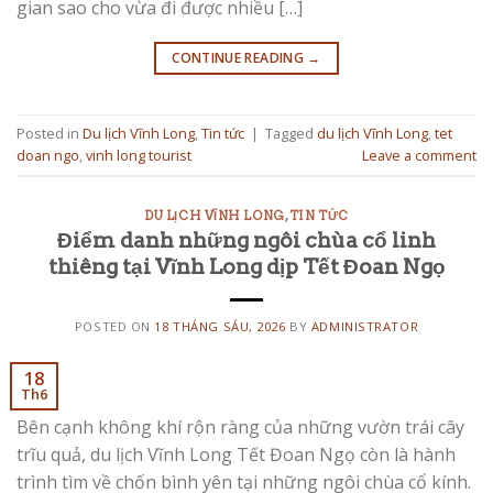
gian sao cho vừa đi được nhiều […]
CONTINUE READING
→
Posted in
Du lịch Vĩnh Long
,
Tin tức
|
Tagged
du lịch Vĩnh Long
,
tet
doan ngo
,
vinh long tourist
Leave a comment
DU LỊCH VĨNH LONG
,
TIN TỨC
Điểm danh những ngôi chùa cổ linh
thiêng tại Vĩnh Long dịp Tết Đoan Ngọ
POSTED ON
18 THÁNG SÁU, 2026
BY
ADMINISTRATOR
18
Th6
Bên cạnh không khí rộn ràng của những vườn trái cây
trĩu quả, du lịch Vĩnh Long Tết Đoan Ngọ còn là hành
trình tìm về chốn bình yên tại những ngôi chùa cổ kính.