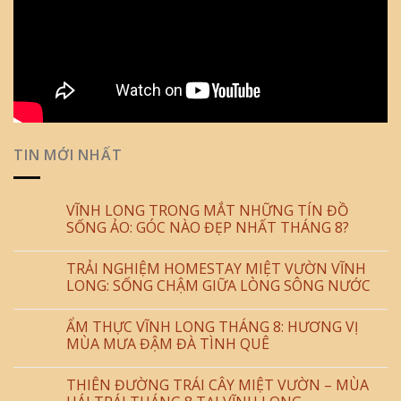
TIN MỚI NHẤT
VĨNH LONG TRONG MẮT NHỮNG TÍN ĐỒ
SỐNG ẢO: GÓC NÀO ĐẸP NHẤT THÁNG 8?
TRẢI NGHIỆM HOMESTAY MIỆT VƯỜN VĨNH
LONG: SỐNG CHẬM GIỮA LÒNG SÔNG NƯỚC
ẨM THỰC VĨNH LONG THÁNG 8: HƯƠNG VỊ
MÙA MƯA ĐẬM ĐÀ TÌNH QUÊ
THIÊN ĐƯỜNG TRÁI CÂY MIỆT VƯỜN – MÙA