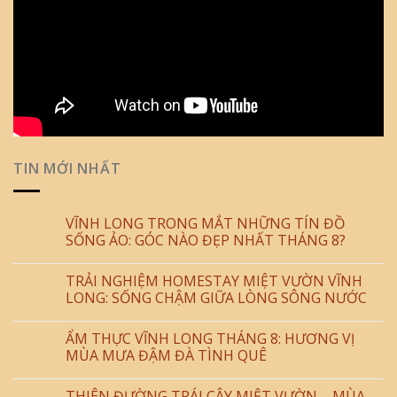
TIN MỚI NHẤT
VĨNH LONG TRONG MẮT NHỮNG TÍN ĐỒ
SỐNG ẢO: GÓC NÀO ĐẸP NHẤT THÁNG 8?
TRẢI NGHIỆM HOMESTAY MIỆT VƯỜN VĨNH
LONG: SỐNG CHẬM GIỮA LÒNG SÔNG NƯỚC
ẨM THỰC VĨNH LONG THÁNG 8: HƯƠNG VỊ
MÙA MƯA ĐẬM ĐÀ TÌNH QUÊ
THIÊN ĐƯỜNG TRÁI CÂY MIỆT VƯỜN – MÙA