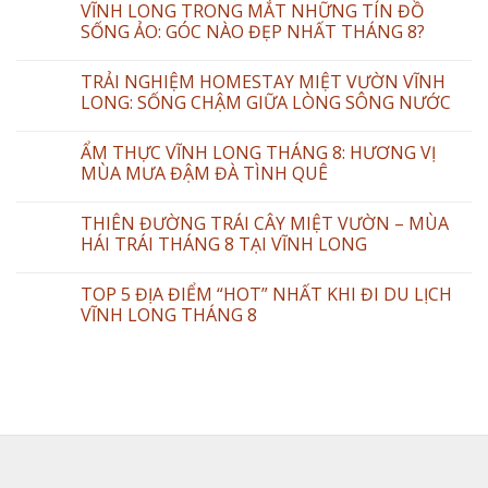
VĨNH LONG TRONG MẮT NHỮNG TÍN ĐỒ
SỐNG ẢO: GÓC NÀO ĐẸP NHẤT THÁNG 8?
TRẢI NGHIỆM HOMESTAY MIỆT VƯỜN VĨNH
LONG: SỐNG CHẬM GIỮA LÒNG SÔNG NƯỚC
ẨM THỰC VĨNH LONG THÁNG 8: HƯƠNG VỊ
MÙA MƯA ĐẬM ĐÀ TÌNH QUÊ
THIÊN ĐƯỜNG TRÁI CÂY MIỆT VƯỜN – MÙA
HÁI TRÁI THÁNG 8 TẠI VĨNH LONG
TOP 5 ĐỊA ĐIỂM “HOT” NHẤT KHI ĐI DU LỊCH
VĨNH LONG THÁNG 8