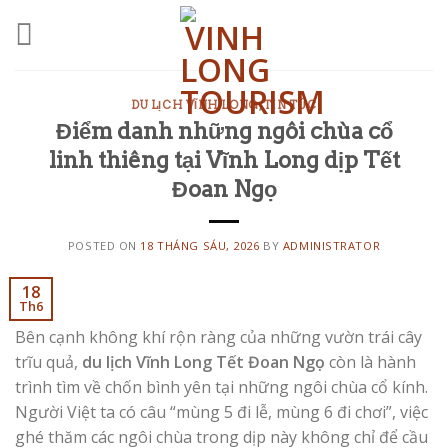
Skip
to
content
DU LỊCH VĨNH LONG
,
TIN TỨC
Điểm danh những ngôi chùa cổ
linh thiêng tại Vĩnh Long dịp Tết
Đoan Ngọ
POSTED ON
18 THÁNG SÁU, 2026
BY
ADMINISTRATOR
18
Th6
Bên cạnh không khí rộn ràng của những vườn trái cây
trĩu quả,
du lịch Vĩnh Long Tết Đoan Ngọ
còn là hành
trình tìm về chốn bình yên tại những ngôi chùa cổ kính.
Người Việt ta có câu “mùng 5 đi lễ, mùng 6 đi chơi”, việc
ghé thăm các ngôi chùa trong dịp này không chỉ để cầu