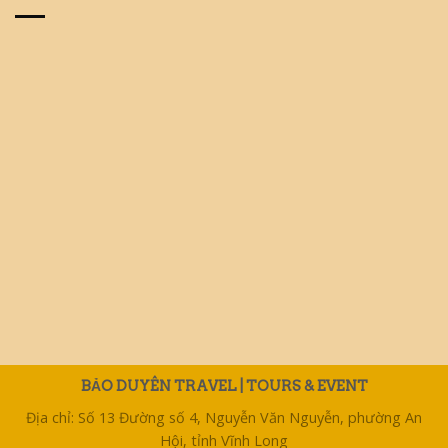
BẢO DUYÊN TRAVEL | TOURS & EVENT
Địa chỉ: Số 13 Đường số 4, Nguyễn Văn Nguyễn, phường An
Hội, tỉnh Vĩnh Long