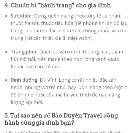
4. Chuẩn bị “hành trang” cho gia đình
Sức khỏe:
Đừng quên mang theo túi y tế cá nhân:
thuốc hạ sốt, thuốc tiêu hóa (đề phòng khi ăn đồ lạ),
băng cá nhân và đặc biệt là kem chống muỗi, xịt côn
trùng (rất cần thiết khi đi miệt vườn).
Trang phục:
Quần áo vải cotton thoáng mát, thấm
hút mồ hôi. Nên mang theo nón rộng vành và áo
khoác nhẹ cho trẻ em.
Dinh dưỡng:
Dù Vĩnh Long có rất nhiều đặc sản
ngon, nhưng với trẻ nhỏ, hãy luôn mang theo một ít
đồ ăn nhẹ hoặc sữa mà bé yêu thích để nạp năng
lượng kịp thời.
5. Tại sao nên để Bảo Duyên Travel đồng
hành cùng gia đình bạn?
Việc tự túc hoàn toàn đôi khi sẽ khiến bạn bối rối nếu