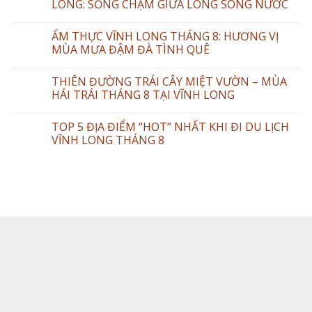
LONG: SỐNG CHẬM GIỮA LÒNG SÔNG NƯỚC
ẨM THỰC VĨNH LONG THÁNG 8: HƯƠNG VỊ
MÙA MƯA ĐẬM ĐÀ TÌNH QUÊ
THIÊN ĐƯỜNG TRÁI CÂY MIỆT VƯỜN – MÙA
HÁI TRÁI THÁNG 8 TẠI VĨNH LONG
TOP 5 ĐỊA ĐIỂM “HOT” NHẤT KHI ĐI DU LỊCH
VĨNH LONG THÁNG 8