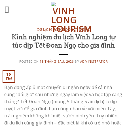
Skip
to
content
DU LỊCH VĨNH LONG
,
TIN TỨC
Kinh nghiệm du lịch Vĩnh Long tự
túc dịp Tết Đoan Ngọ cho gia đình
POSTED ON
18 THÁNG SÁU, 2026
BY
ADMINISTRATOR
18
Th6
Bạn đang ấp ủ một chuyến đi ngắn ngày để cả nhà
cùng “đổi gió” sau những ngày làm việc và học tập căng
thẳng? Tết Đoan Ngọ (mùng 5 tháng 5 âm lịch) là dịp
tuyệt vời để gia đình bạn cùng nhau về với miền Tây,
trải nghiệm không khí miệt vườn bình yên. Tuy nhiên,
đi du lịch cùng gia đình – đặc biệt là khi có trẻ nhỏ hoặc