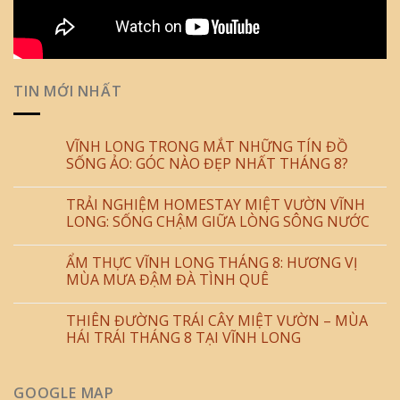
TIN MỚI NHẤT
VĨNH LONG TRONG MẮT NHỮNG TÍN ĐỒ
SỐNG ẢO: GÓC NÀO ĐẸP NHẤT THÁNG 8?
TRẢI NGHIỆM HOMESTAY MIỆT VƯỜN VĨNH
LONG: SỐNG CHẬM GIỮA LÒNG SÔNG NƯỚC
ẨM THỰC VĨNH LONG THÁNG 8: HƯƠNG VỊ
MÙA MƯA ĐẬM ĐÀ TÌNH QUÊ
THIÊN ĐƯỜNG TRÁI CÂY MIỆT VƯỜN – MÙA
HÁI TRÁI THÁNG 8 TẠI VĨNH LONG
GOOGLE MAP