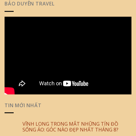
BẢO DUYÊN TRAVEL
TIN MỚI NHẤT
VĨNH LONG TRONG MẮT NHỮNG TÍN ĐỒ
SỐNG ẢO: GÓC NÀO ĐẸP NHẤT THÁNG 8?