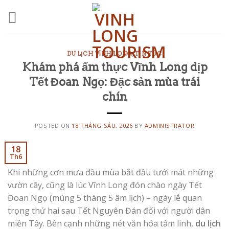
Skip
to
content
DU LỊCH VĨNH LONG
,
TIN TỨC
Khám phá ẩm thực Vĩnh Long dịp
Tết Đoan Ngọ: Đặc sản mùa trái
chín
POSTED ON
18 THÁNG SÁU, 2026
BY
ADMINISTRATOR
18
Th6
Khi những cơn mưa đầu mùa bắt đầu tưới mát những
vườn cây, cũng là lúc Vĩnh Long đón chào ngày Tết
Đoan Ngọ (mùng 5 tháng 5 âm lịch) – ngày lễ quan
trọng thứ hai sau Tết Nguyên Đán đối với người dân
miền Tây. Bên cạnh những nét văn hóa tâm linh,
du lịch