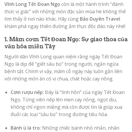
Vĩnh Long Tết Đoan Ngọ
còn là một hành trình “đánh
thức vị giác” với những món đặc sản mùa hè không thể
tìm thấy ở nơi nào khác. Hãy cùng
Bảo Duyên Travel
khám phá ngay thiên đường ẩm thực độc đáo này nhé!
1. Mâm cơm Tết Đoan Ngọ: Sự giao thoa của
văn hóa miền Tây
Người dân Vĩnh Long quan niệm rằng ngày Tết Đoan
Ngọ là dịp để “giết sâu bọ” trong người, ngăn ngừa
bệnh tật. Chính vì vậy, mâm cỗ ngày này luôn gắn liền
với những món ăn có vị chua, chát hoặc cay nồng.
Cơm rượu nếp:
Đây là “linh hồn” của ngày Tết Đoan
Ngọ. Từng viên nếp lên men cay nồng, ngọt dịu,
không chỉ ngon miệng mà còn được tin là giúp xua
đuổi các loại “sâu bọ” trong đường tiêu hóa.
Bánh ú lá tro:
Những chiếc bánh nhỏ nhắn, nhân