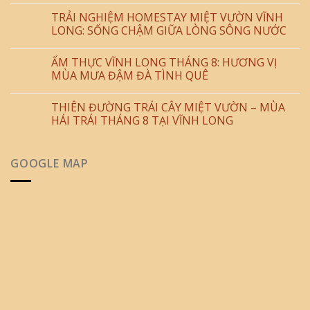
TRẢI NGHIỆM HOMESTAY MIỆT VƯỜN VĨNH
LONG: SỐNG CHẬM GIỮA LÒNG SÔNG NƯỚC
ẨM THỰC VĨNH LONG THÁNG 8: HƯƠNG VỊ
MÙA MƯA ĐẬM ĐÀ TÌNH QUÊ
THIÊN ĐƯỜNG TRÁI CÂY MIỆT VƯỜN – MÙA
HÁI TRÁI THÁNG 8 TẠI VĨNH LONG
GOOGLE MAP