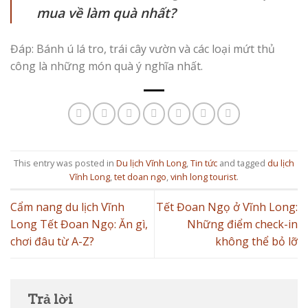
mua về làm quà nhất?
Đáp: Bánh ú lá tro, trái cây vườn và các loại mứt thủ
công là những món quà ý nghĩa nhất.
This entry was posted in
Du lịch Vĩnh Long
,
Tin tức
and tagged
du lịch
Vĩnh Long
,
tet doan ngo
,
vinh long tourist
.
Cẩm nang du lịch Vĩnh
Tết Đoan Ngọ ở Vĩnh Long:
Long Tết Đoan Ngọ: Ăn gì,
Những điểm check-in
chơi đâu từ A-Z?
không thể bỏ lỡ
Trả lời