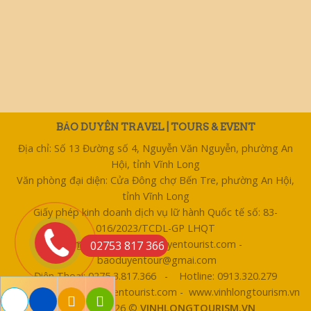
BẢO DUYÊN TRAVEL | TOURS & EVENT
Địa chỉ: Số 13 Đường số 4, Nguyễn Văn Nguyễn, phường An
Hội, tỉnh Vĩnh Long
Văn phòng đại diện: Cửa Đông chợ Bến Tre, phường An Hội,
tỉnh Vĩnh Long
Giấy phép kinh doanh dịch vụ lữ hành Quốc tế số: 83-
016/2023/TCDL-GP LHQT
Email: bentre@baoduyentourist.com -
02753 817 366
baoduyentour@gmai.com
Điện Thoại: 0275 3.817.366 - Hotline: 0913.320.279
Website: www.baoduyentourist.com - www.vinhlongtourism.vn
Copyright 2026 ©
VINHLONGTOURISM.VN