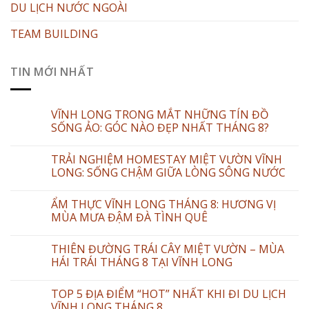
DU LỊCH NƯỚC NGOÀI
TEAM BUILDING
TIN MỚI NHẤT
VĨNH LONG TRONG MẮT NHỮNG TÍN ĐỒ
SỐNG ẢO: GÓC NÀO ĐẸP NHẤT THÁNG 8?
TRẢI NGHIỆM HOMESTAY MIỆT VƯỜN VĨNH
LONG: SỐNG CHẬM GIỮA LÒNG SÔNG NƯỚC
ẨM THỰC VĨNH LONG THÁNG 8: HƯƠNG VỊ
MÙA MƯA ĐẬM ĐÀ TÌNH QUÊ
THIÊN ĐƯỜNG TRÁI CÂY MIỆT VƯỜN – MÙA
HÁI TRÁI THÁNG 8 TẠI VĨNH LONG
TOP 5 ĐỊA ĐIỂM “HOT” NHẤT KHI ĐI DU LỊCH
VĨNH LONG THÁNG 8