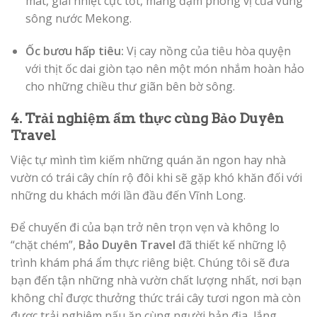
mát, giải nhiệt cực tốt, mang đậm phong vị của vùng
sông nước Mekong.
Ốc bươu hấp tiêu:
Vị cay nồng của tiêu hòa quyện
với thịt ốc dai giòn tạo nên một món nhắm hoàn hảo
cho những chiều thư giãn bên bờ sông.
4. Trải nghiệm ẩm thực cùng Bảo Duyên
Travel
Việc tự mình tìm kiếm những quán ăn ngon hay nhà
vườn có trái cây chín rộ đôi khi sẽ gặp khó khăn đối với
những du khách mới lần đầu đến Vĩnh Long.
Để chuyến đi của bạn trở nên trọn vẹn và không lo
“chặt chém”,
Bảo Duyên Travel
đã thiết kế những lộ
trình khám phá ẩm thực riêng biệt. Chúng tôi sẽ đưa
bạn đến tận những nhà vườn chất lượng nhất, nơi bạn
không chỉ được thưởng thức trái cây tươi ngon mà còn
được trải nghiệm nấu ăn cùng người bản địa, lắng