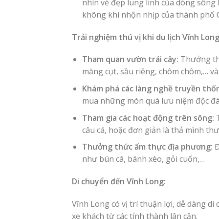
nhìn vẻ đẹp lung linh của dòng sôn
không khí nhộn nhịp của thành phố 
Trải nghiệm thú vị khi du lịch Vĩnh Long
Tham quan vườn trái cây:
Thưởng thứ
măng cụt, sầu riêng, chôm chôm,… và t
Khám phá các làng nghề truyền thố
mua những món quà lưu niệm độc đá
Tham gia các hoạt động trên sông:
T
câu cá, hoặc đơn giản là thả mình thư
Thưởng thức ẩm thực địa phương:
Đ
như bún cá, bánh xèo, gỏi cuốn,…
Di chuyển đến Vĩnh Long:
Vĩnh Long có vị trí thuận lợi, dễ dàng 
xe khách từ các tỉnh thành lân cận.