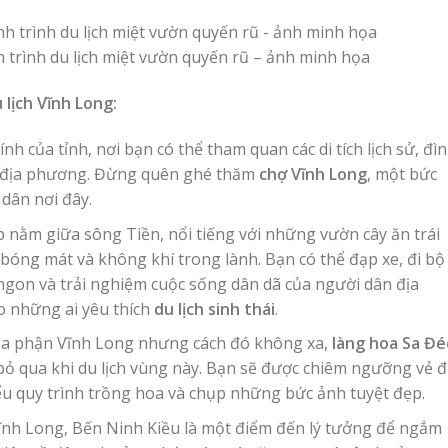
trình du lịch miệt vườn quyến rũ – ảnh minh họa
lịch Vĩnh Long:
h của tỉnh, nơi bạn có thể tham quan các di tích lịch sử, đì
n địa phương. Đừng quên ghé thăm
chợ Vĩnh Long
, một bức
dân nơi đây.
nằm giữa sông Tiền, nổi tiếng với những vườn cây ăn trái
óng mát và không khí trong lành. Bạn có thể đạp xe, đi bộ
ngon và trải nghiệm cuộc sống dân dã của người dân địa
o những ai yêu thích
du lịch sinh thái
.
a phận Vĩnh Long nhưng cách đó không xa,
làng hoa Sa Đé
ỏ qua khi du lịch vùng này. Bạn sẽ được chiêm ngưỡng vẻ 
iểu quy trình trồng hoa và chụp những bức ảnh tuyệt đẹp.
h Long, Bến Ninh Kiều là một điểm đến lý tưởng để ngắm