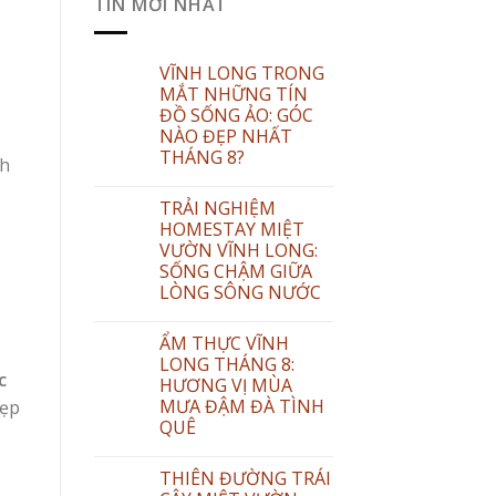
TIN MỚI NHẤT
VĨNH LONG TRONG
MẮT NHỮNG TÍN
ĐỒ SỐNG ẢO: GÓC
NÀO ĐẸP NHẤT
THÁNG 8?
nh
TRẢI NGHIỆM
HOMESTAY MIỆT
VƯỜN VĨNH LONG:
SỐNG CHẬM GIỮA
LÒNG SÔNG NƯỚC
ẨM THỰC VĨNH
LONG THÁNG 8:
c
HƯƠNG VỊ MÙA
MƯA ĐẬM ĐÀ TÌNH
đẹp
QUÊ
THIÊN ĐƯỜNG TRÁI