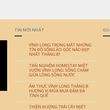
TIN MỚI NHẤT
GO
VĨNH LONG TRONG MẮT NHỮNG
TÍN ĐỒ SỐNG ẢO: GÓC NÀO ĐẸP
NHẤT THÁNG 8?
TRẢI NGHIỆM HOMESTAY MIỆT
VƯỜN VĨNH LONG: SỐNG CHẬM
GIỮA LÒNG SÔNG NƯỚC
ẨM THỰC VĨNH LONG THÁNG 8:
HƯƠNG VỊ MÙA MƯA ĐẬM ĐÀ
TÌNH QUÊ
THIÊN ĐƯỜNG TRÁI CÂY MIỆT