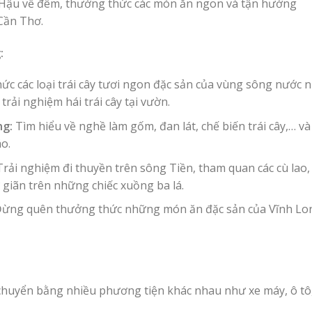
g Hậu về đêm, thưởng thức các món ăn ngon và tận hưởng
Cần Thơ.
:
c các loại trái cây tươi ngon đặc sản của vùng sông nước 
rải nghiệm hái trái cây tại vườn.
ng:
Tìm hiểu về nghề làm gốm, đan lát, chế biến trái cây,… và
o.
rải nghiệm đi thuyền trên sông Tiền, tham quan các cù lao,
 giãn trên những chiếc xuồng ba lá.
ừng quên thưởng thức những món ăn đặc sản của Vĩnh Lo
di chuyển bằng nhiều phương tiện khác nhau như xe máy, ô tô