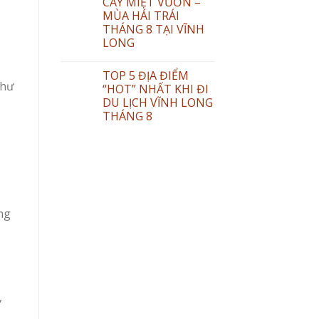
CÂY MIỆT VƯỜN –
MÙA HÁI TRÁI
THÁNG 8 TẠI VĨNH
LONG
TOP 5 ĐỊA ĐIỂM
như
“HOT” NHẤT KHI ĐI
DU LỊCH VĨNH LONG
THÁNG 8
ng
,