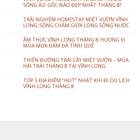
SỐNG ẢO: GÓC NÀO ĐẸP NHẤT THÁNG 8?
TRẢI NGHIỆM HOMESTAY MIỆT VƯỜN VĨNH
LONG: SỐNG CHẬM GIỮA LÒNG SÔNG NƯỚC
ẨM THỰC VĨNH LONG THÁNG 8: HƯƠNG VỊ
MÙA MƯA ĐẬM ĐÀ TÌNH QUÊ
THIÊN ĐƯỜNG TRÁI CÂY MIỆT VƯỜN – MÙA
HÁI TRÁI THÁNG 8 TẠI VĨNH LONG
TOP 5 ĐỊA ĐIỂM “HOT” NHẤT KHI ĐI DU LỊCH
VĨNH LONG THÁNG 8