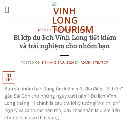
Skip
to
content
DU LỊCH VĨNH LONG
,
TIN TỨC
Bí kíp du lịch Vĩnh Long tiết kiệm
và trải nghiệm cho nhóm bạn
POSTED ON
1 THÁNG SÁU, 2026
BY
ADMINISTRATOR
01
Th6
Bạn và nhóm bạn đang tìm kiếm một địa điểm “đi trốn”
gần Sài Gòn cho những ngày cuối năm?
Du lịch Vĩnh
Long
tháng 11 chính là câu trả lời lý tưởng! Với chi phí
hợp lý và cảnh sắc nên thơ, đây chắc chắn là điểm đến
không làm bạn thất vọng.