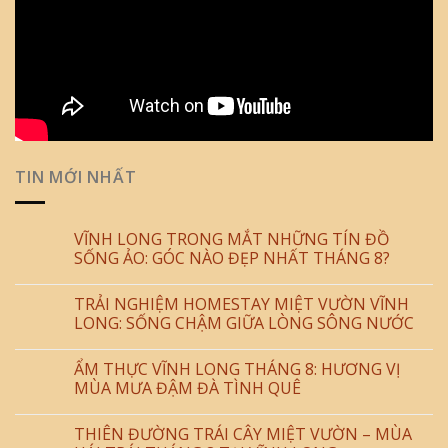
TIN MỚI NHẤT
VĨNH LONG TRONG MẮT NHỮNG TÍN ĐỒ
SỐNG ẢO: GÓC NÀO ĐẸP NHẤT THÁNG 8?
TRẢI NGHIỆM HOMESTAY MIỆT VƯỜN VĨNH
LONG: SỐNG CHẬM GIỮA LÒNG SÔNG NƯỚC
ẨM THỰC VĨNH LONG THÁNG 8: HƯƠNG VỊ
MÙA MƯA ĐẬM ĐÀ TÌNH QUÊ
THIÊN ĐƯỜNG TRÁI CÂY MIỆT VƯỜN – MÙA