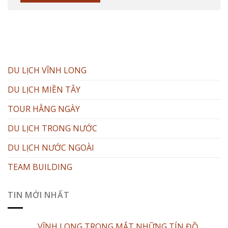
DU LỊCH VĨNH LONG
DU LỊCH MIỀN TÂY
TOUR HẰNG NGÀY
DU LỊCH TRONG NƯỚC
DU LỊCH NƯỚC NGOÀI
TEAM BUILDING
TIN MỚI NHẤT
VĨNH LONG TRONG MẮT NHỮNG TÍN ĐỒ