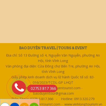
BẢO DUYÊN TRAVEL | TOURS & EVENT
Địa chỉ: Số 13 Đường số 4, Nguyễn Văn Nguyễn, phường An
Hội, tỉnh Vĩnh Long
Văn phòng đại diện: Cửa Đông chợ Bến Tre, phường An Hội,
tỉnh Vĩnh Long
Giấy phép kinh doanh dịch vụ lữ hành Quốc tế số: 83-
016/2023/TCDL-GP LHQT
Email: bentre@baoduyentourist.com -
02753 817 366
baoduyentour@gmai.com
Điện Thoại: 0275 3.817.366 - Hotline: 0913.320.279
Website: www.baoduyentourist.com - www.vinhlongtourism.vn