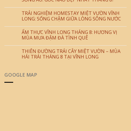
TRẢI NGHIỆM HOMESTAY MIỆT VƯỜN VĨNH
LONG: SỐNG CHẬM GIỮA LÒNG SÔNG NƯỚC
ẨM THỰC VĨNH LONG THÁNG 8: HƯƠNG VỊ
MÙA MƯA ĐẬM ĐÀ TÌNH QUÊ
THIÊN ĐƯỜNG TRÁI CÂY MIỆT VƯỜN – MÙA
HÁI TRÁI THÁNG 8 TẠI VĨNH LONG
GOOGLE MAP