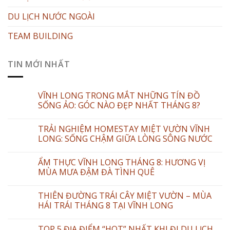
DU LỊCH NƯỚC NGOÀI
TEAM BUILDING
TIN MỚI NHẤT
VĨNH LONG TRONG MẮT NHỮNG TÍN ĐỒ
SỐNG ẢO: GÓC NÀO ĐẸP NHẤT THÁNG 8?
TRẢI NGHIỆM HOMESTAY MIỆT VƯỜN VĨNH
LONG: SỐNG CHẬM GIỮA LÒNG SÔNG NƯỚC
ẨM THỰC VĨNH LONG THÁNG 8: HƯƠNG VỊ
MÙA MƯA ĐẬM ĐÀ TÌNH QUÊ
THIÊN ĐƯỜNG TRÁI CÂY MIỆT VƯỜN – MÙA
HÁI TRÁI THÁNG 8 TẠI VĨNH LONG
TOP 5 ĐỊA ĐIỂM “HOT” NHẤT KHI ĐI DU LỊCH