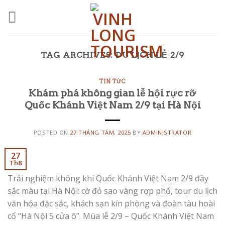
Skip
to
content
TAG ARCHIVES:
DU LỊCH LỄ 2/9
TIN TỨC
Khám phá không gian lễ hội rực rỡ
Quốc Khánh Việt Nam 2/9 tại Hà Nội
POSTED ON
27 THÁNG TÁM, 2025
BY
ADMINISTRATOR
27
Th8
Trải nghiệm không khí Quốc Khánh Việt Nam 2/9 đầy
sắc màu tại Hà Nội: cờ đỏ sao vàng rợp phố, tour du lịch
văn hóa đặc sắc, khách sạn kín phòng và đoàn tàu hoài
cổ “Hà Nội 5 cửa ô”. Mùa lễ 2/9 – Quốc Khánh Việt Nam