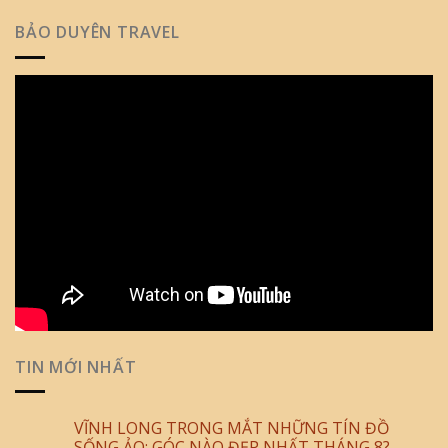
BẢO DUYÊN TRAVEL
TIN MỚI NHẤT
VĨNH LONG TRONG MẮT NHỮNG TÍN ĐỒ
SỐNG ẢO: GÓC NÀO ĐẸP NHẤT THÁNG 8?