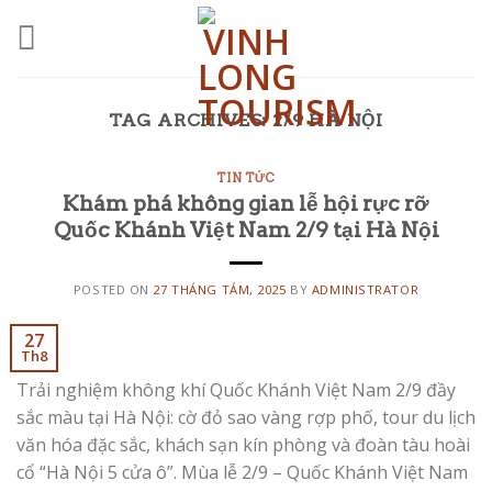
Skip
to
content
TAG ARCHIVES:
2/9 HÀ NỘI
TIN TỨC
Khám phá không gian lễ hội rực rỡ
Quốc Khánh Việt Nam 2/9 tại Hà Nội
POSTED ON
27 THÁNG TÁM, 2025
BY
ADMINISTRATOR
27
Th8
Trải nghiệm không khí Quốc Khánh Việt Nam 2/9 đầy
sắc màu tại Hà Nội: cờ đỏ sao vàng rợp phố, tour du lịch
văn hóa đặc sắc, khách sạn kín phòng và đoàn tàu hoài
cổ “Hà Nội 5 cửa ô”. Mùa lễ 2/9 – Quốc Khánh Việt Nam