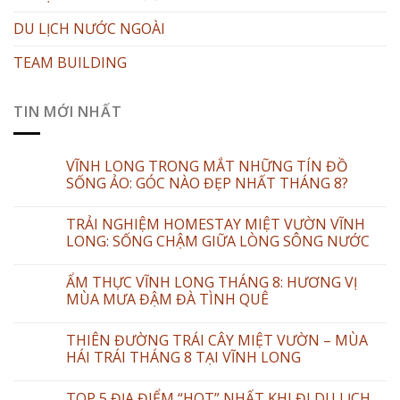
DU LỊCH NƯỚC NGOÀI
TEAM BUILDING
TIN MỚI NHẤT
VĨNH LONG TRONG MẮT NHỮNG TÍN ĐỒ
SỐNG ẢO: GÓC NÀO ĐẸP NHẤT THÁNG 8?
TRẢI NGHIỆM HOMESTAY MIỆT VƯỜN VĨNH
LONG: SỐNG CHẬM GIỮA LÒNG SÔNG NƯỚC
ẨM THỰC VĨNH LONG THÁNG 8: HƯƠNG VỊ
MÙA MƯA ĐẬM ĐÀ TÌNH QUÊ
THIÊN ĐƯỜNG TRÁI CÂY MIỆT VƯỜN – MÙA
HÁI TRÁI THÁNG 8 TẠI VĨNH LONG
TOP 5 ĐỊA ĐIỂM “HOT” NHẤT KHI ĐI DU LỊCH