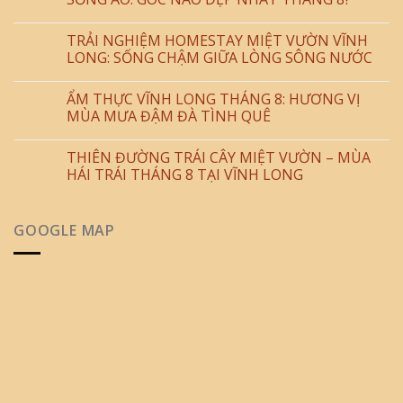
TRẢI NGHIỆM HOMESTAY MIỆT VƯỜN VĨNH
LONG: SỐNG CHẬM GIỮA LÒNG SÔNG NƯỚC
ẨM THỰC VĨNH LONG THÁNG 8: HƯƠNG VỊ
MÙA MƯA ĐẬM ĐÀ TÌNH QUÊ
THIÊN ĐƯỜNG TRÁI CÂY MIỆT VƯỜN – MÙA
HÁI TRÁI THÁNG 8 TẠI VĨNH LONG
GOOGLE MAP