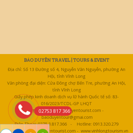
BẢO DUYÊN TRAVEL | TOURS & EVENT
Địa chỉ: Số 13 Đường số 4, Nguyễn Văn Nguyễn, phường An
Hội, tỉnh Vĩnh Long
Văn phòng đại diện: Cửa Đông chợ Bến Tre, phường An Hội,
tỉnh Vĩnh Long
Giấy phép kinh doanh dịch vụ lữ hành Quốc tế số: 83-
016/2023/TCDL-GP LHQT
Email: bentre@baoduyentourist.com -
02753 817 366
baoduyentour@gmai.com
Điện Thoại: 0275 3.817.366 - Hotline: 0913.320.279
Website: www.baoduyentourist.com - www.vinhlongtourism.vn