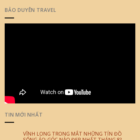
BẢO DUYÊN TRAVEL
TIN MỚI NHẤT
VĨNH LONG TRONG MẮT NHỮNG TÍN ĐỒ
SỐNG ẢO: GÓC NÀO ĐẸP NHẤT THÁNG 8?