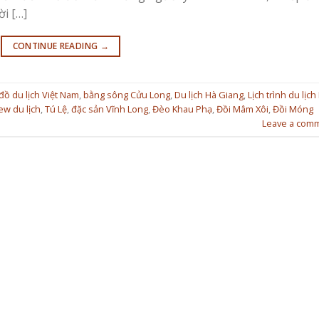
ời […]
CONTINUE READING
→
đồ du lịch Việt Nam
,
bằng sông Cửu Long
,
Du lịch Hà Giang
,
Lịch trình du lịch
ew du lịch
,
Tú Lệ
,
đặc sản Vĩnh Long
,
Đèo Khau Phạ
,
Đồi Mâm Xôi
,
Đồi Móng
Leave a com