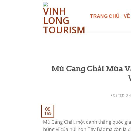
Skip
to
TRANG CHỦ
VỀ
content
Mù Cang Chải Mùa Và
POSTED O
09
Th9
Mù Cang Chải, một danh thắng quốc gia đ
hùng vĩ của núi non Tây Bắc mà còn là 