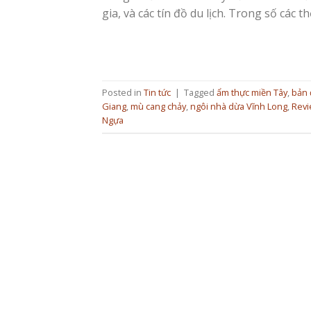
gia, và các tín đồ du lịch. Trong số các th
Posted in
Tin tức
|
Tagged
ẩm thực miền Tây
,
bản 
Giang
,
mù cang chảy
,
ngôi nhà dừa Vĩnh Long
,
Revi
Ngựa