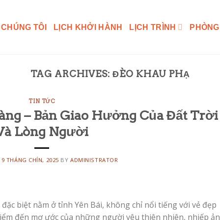
 CHÚNG TÔI
LỊCH KHỞI HÀNH
LỊCH TRÌNH
PHÒNG
TAG ARCHIVES:
ĐÈO KHAU PHẠ
TIN TỨC
ng – Bản Giao Hưởng Của Đất Trời
Và Lòng Người
N
9 THÁNG CHÍN, 2025
BY
ADMINISTRATOR
ặc biệt nằm ở tỉnh Yên Bái, không chỉ nổi tiếng với vẻ đẹp
điểm đến mơ ước của những người yêu thiên nhiên, nhiếp ả