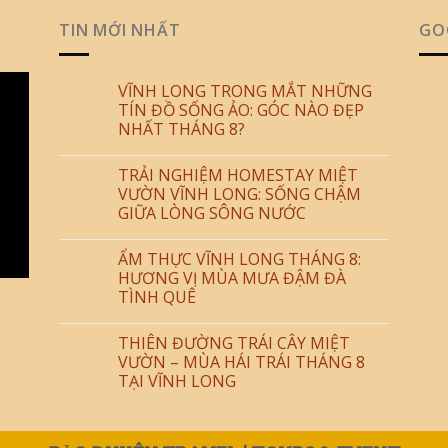
TIN MỚI NHẤT
GO
VĨNH LONG TRONG MẮT NHỮNG
TÍN ĐỒ SỐNG ẢO: GÓC NÀO ĐẸP
NHẤT THÁNG 8?
TRẢI NGHIỆM HOMESTAY MIỆT
VƯỜN VĨNH LONG: SỐNG CHẬM
GIỮA LÒNG SÔNG NƯỚC
ẨM THỰC VĨNH LONG THÁNG 8:
HƯƠNG VỊ MÙA MƯA ĐẬM ĐÀ
TÌNH QUÊ
THIÊN ĐƯỜNG TRÁI CÂY MIỆT
VƯỜN – MÙA HÁI TRÁI THÁNG 8
TẠI VĨNH LONG