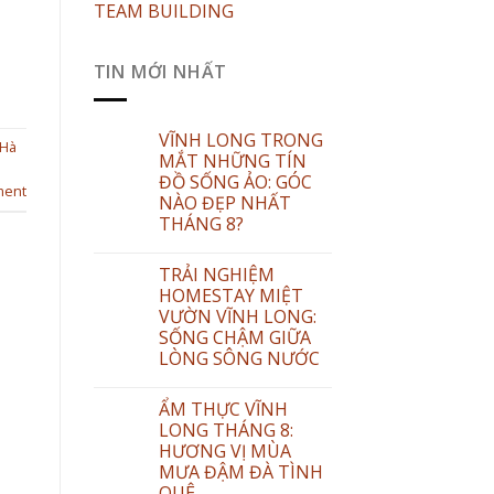
TEAM BUILDING
TIN MỚI NHẤT
VĨNH LONG TRONG
 Hà
MẮT NHỮNG TÍN
ĐỒ SỐNG ẢO: GÓC
ment
NÀO ĐẸP NHẤT
THÁNG 8?
TRẢI NGHIỆM
HOMESTAY MIỆT
VƯỜN VĨNH LONG:
SỐNG CHẬM GIỮA
LÒNG SÔNG NƯỚC
ẨM THỰC VĨNH
LONG THÁNG 8:
HƯƠNG VỊ MÙA
MƯA ĐẬM ĐÀ TÌNH
QUÊ