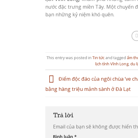
nước đặc trưng miền Tây. Một chuyến đi
bạn những kỷ niệm khó quên.
This entry was posted in
Tin tức
and tagged
ẩm th
lịch tỉnh Vĩnh Long
,
du l
Điểm độc đáo của ngôi chùa ‘ve cha
bằng hàng triệu mảnh sành ở Đà Lạt
Trả lời
Email của bạn sẽ không được hiển thị
Bình luận
*