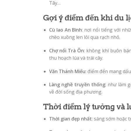
Tây…
Gợi ý điểm đến khi du l
Cù lao An Bình
: nơi nổi tiếng với n
chèo xuồng len lỏi qua rạch nhỏ.
Chợ nổi Trà Ôn
: không khí buôn bán
thu hoạch lúa và trái cây.
Văn Thánh Miếu
: điểm đến mang dấu 
Làng nghề truyền thống
: như làm 
về đời sống địa phương.
Thời điểm lý tưởng và l
Thời gian đẹp nhất
: sáng sớm hoặc t