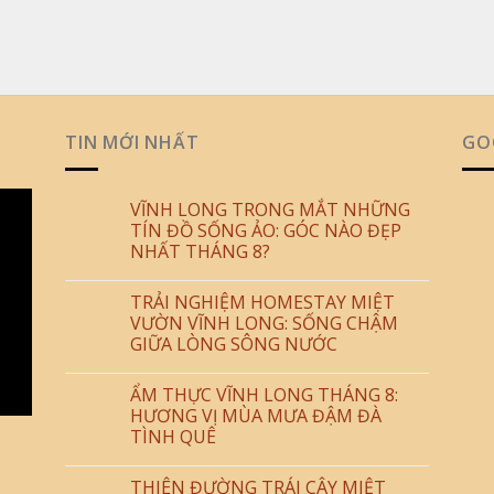
TIN MỚI NHẤT
GO
VĨNH LONG TRONG MẮT NHỮNG
TÍN ĐỒ SỐNG ẢO: GÓC NÀO ĐẸP
NHẤT THÁNG 8?
TRẢI NGHIỆM HOMESTAY MIỆT
VƯỜN VĨNH LONG: SỐNG CHẬM
GIỮA LÒNG SÔNG NƯỚC
ẨM THỰC VĨNH LONG THÁNG 8:
HƯƠNG VỊ MÙA MƯA ĐẬM ĐÀ
TÌNH QUÊ
THIÊN ĐƯỜNG TRÁI CÂY MIỆT