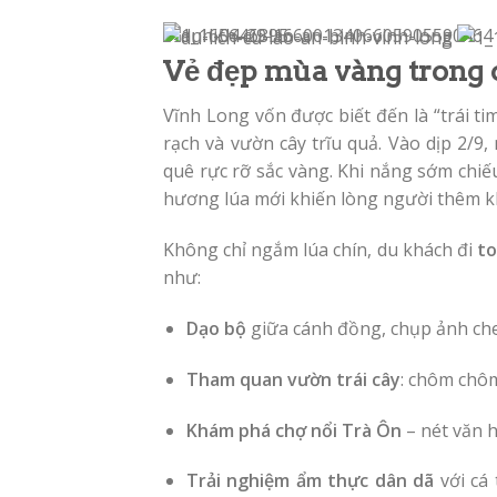
Vẻ đẹp mùa vàng trong 
Vĩnh Long vốn được biết đến là “trái t
rạch và vườn cây trĩu quả. Vào dịp 2/9
quê rực rỡ sắc vàng. Khi nắng sớm chi
hương lúa mới khiến lòng người thêm kh
Không chỉ ngắm lúa chín, du khách đi
to
như:
Dạo bộ
giữa cánh đồng, chụp ảnh che
Tham quan vườn trái cây
: chôm chôm
Khám phá chợ nổi Trà Ôn
– nét văn 
Trải nghiệm ẩm thực dân dã
với cá 