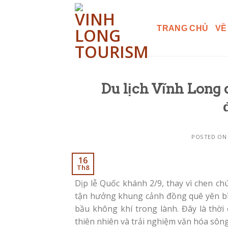
Skip
to
TRANG CHỦ
VỀ
content
Du lịch Vĩnh Long 
POSTED O
16
Th8
Dịp lễ Quốc khánh 2/9, thay vì chen c
tận hưởng khung cảnh đồng quê yên bìn
bầu không khí trong lành. Đây là thờ
thiên nhiên và trải nghiệm văn hóa sôn