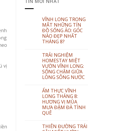
TIN MỚI NHẤT
VĨNH LONG TRONG
MẮT NHỮNG TÍN
ĐỒ SỐNG ẢO: GÓC
kênh
NÀO ĐẸP NHẤT
ồng
THÁNG 8?
heo
TRẢI NGHIỆM
HOMESTAY MIỆT
ú vị
VƯỜN VĨNH LONG:
SỐNG CHẬM GIỮA
LÒNG SÔNG NƯỚC
ẨM THỰC VĨNH
LONG THÁNG 8:
HƯƠNG VỊ MÙA
MƯA ĐẬM ĐÀ TÌNH
QUÊ
THIÊN ĐƯỜNG TRÁI
miền