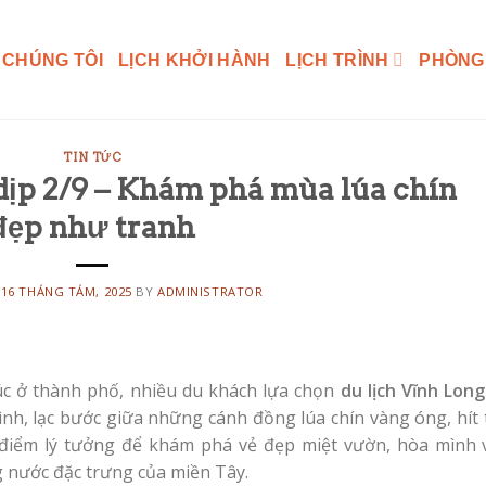
 CHÚNG TÔI
LỊCH KHỞI HÀNH
LỊCH TRÌNH
PHÒNG
TIN TỨC
dịp 2/9 – Khám phá mùa lúa chín
đẹp như tranh
N
16 THÁNG TÁM, 2025
BY
ADMINISTRATOR
húc ở thành phố, nhiều du khách lựa chọn
du lịch Vĩnh Long
h, lạc bước giữa những cánh đồng lúa chín vàng óng, hít 
i điểm lý tưởng để khám phá vẻ đẹp miệt vườn, hòa mình 
g nước đặc trưng của miền Tây.