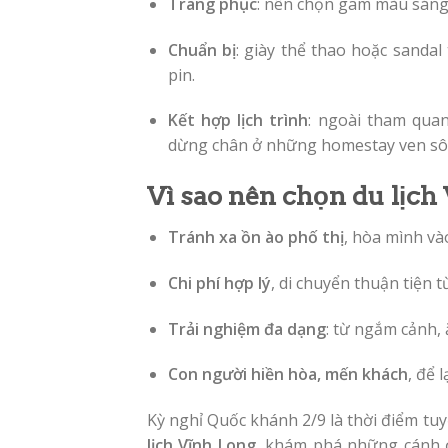
Trang phục
: nên chọn gam màu sáng 
Chuẩn bị
: giày thể thao hoặc sanda
pin.
Kết hợp lịch trình
: ngoài tham quan
dừng chân ở những homestay ven sôn
Vì sao nên chọn du lịch 
Tránh xa ồn ào phố thị
, hòa mình và
Chi phí hợp lý
, di chuyển thuận tiện t
Trải nghiệm đa dạng
: từ ngắm cảnh,
Con người hiền hòa, mến khách
, để 
Kỳ nghỉ Quốc khánh 2/9 là thời điểm tu
lịch Vĩnh Long
, khám phá những cánh đ