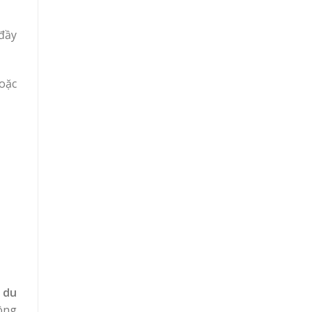
đầy
oặc
h
du
ông