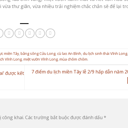
 vừa thư giãn, vừa nhiều trải nghiệm chắc chắn sẽ để lại t
ực miền Tây
,
bằng sông Cửu Long
,
cù lao An Bình
,
du lịch sinh thái Vĩnh Long
ịch Vĩnh Long
,
miệt vườn Vĩnh Long
,
mùa chôm chôm
.
7 điểm du lịch miền Tây lễ 2/9 hấp dẫn năm 
i’ được kết
 công khai.
Các trường bắt buộc được đánh dấu
*