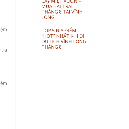
CÂY MIỆT VƯỜN –
MÙA HÁI TRÁI
THÁNG 8 TẠI VĨNH
LONG
hiệm
TOP 5 ĐỊA ĐIỂM
“HOT” NHẤT KHI ĐI
DU LỊCH VĨNH LONG
THÁNG 8
mùa
hêm