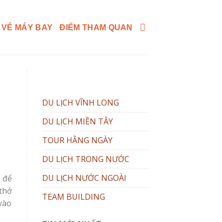
 VÉ MÁY BAY
ĐIỂM THAM QUAN
DU LỊCH VĨNH LONG
DU LỊCH MIỀN TÂY
TOUR HẰNG NGÀY
DU LỊCH TRONG NƯỚC
DU LỊCH NƯỚC NGOÀI
để
thở
TEAM BUILDING
vào