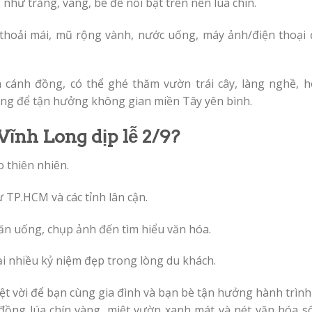
như trắng, vàng, be để nổi bật trên nền lúa chín.
l thoải mái, mũ rộng vành, nước uống, máy ảnh/điện thoại 
 cánh đồng, có thể ghé thăm vườn trái cây, làng nghề, h
g để tận hưởng không gian miền Tây yên bình.
Vĩnh Long dịp lễ 2/9?
o thiên nhiên.
ừ TP.HCM và các tỉnh lân cận.
 ăn uống, chụp ảnh đến tìm hiểu văn hóa.
lại nhiều kỷ niệm đẹp trong lòng du khách.
yệt vời để bạn cùng gia đình và bạn bè tận hưởng hành trìn
ồng lúa chín vàng, miệt vườn xanh mát và nét văn hóa s