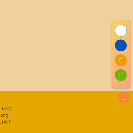
h Long
Long
P LHQT