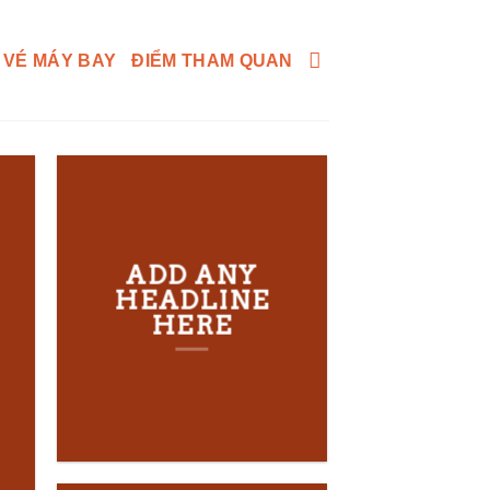
 VÉ MÁY BAY
ĐIỂM THAM QUAN
ADD ANY
HEADLINE
HERE