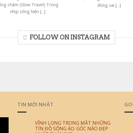
ống chậm (Slow Travel) Trong
đóng vai [...]
nhịp sống hiện [...]
FOLLOW ON INSTAGRAM
TIN MỚI NHẤT
GO
VĨNH LONG TRONG MẮT NHỮNG
TÍN ĐỒ SỐNG ẢO: GÓC NÀO ĐẸP