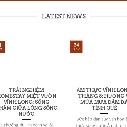
LATEST NEWS
24
4
Th7
7
TRẢI NGHIỆM
ẨM THỰC VĨNH LO
OMESTAY MIỆT VƯỜN
THÁNG 8: HƯƠNG 
VĨNH LONG: SỐNG
MÙA MƯA ĐẬM Đ
HẬM GIỮA LÒNG SÔNG
TÌNH QUÊ
NƯỚC
Sức hấp dẫn của văn hóa
Xu hướng du lịch xanh và lối
thực sông nước Ẩm thực l