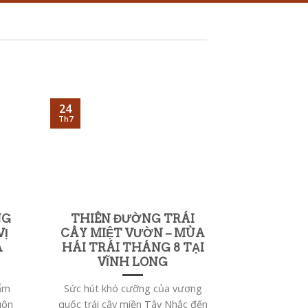
24
24
Th7
Th7
NG
THIÊN ĐƯỜNG TRÁI
TOP 5 ĐỊ
VỊ
CÂY MIỆT VƯỜN – MÙA
NHẤT KH
À
HÁI TRÁI THÁNG 8 TẠI
VĨNH L
VĨNH LONG
Định hướng 
 ẩm
Sức hút khó cưỡng của vương
đến đặc sắc 
uôn
quốc trái cây miền Tây Nhắc đến
có 