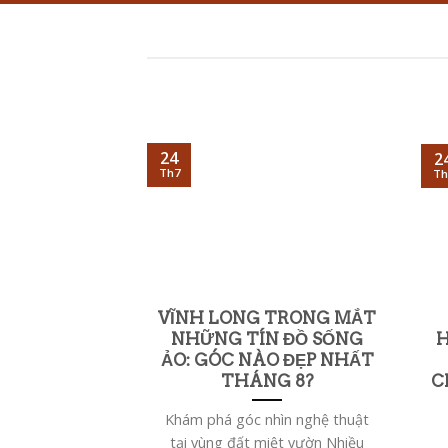
24
2
Th7
Th
VĨNH LONG TRONG MẮT
NHỮNG TÍN ĐỒ SỐNG
H
ẢO: GÓC NÀO ĐẸP NHẤT
THÁNG 8?
C
Khám phá góc nhìn nghệ thuật
tại vùng đất miệt vườn Nhiều