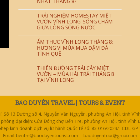
NHẤT THÁNG 8?
TRẢI NGHIỆM HOMESTAY MIỆT
VƯỜN VĨNH LONG: SỐNG CHẬM
GIỮA LÒNG SÔNG NƯỚC
ẨM THỰC VĨNH LONG THÁNG 8:
HƯƠNG VỊ MÙA MƯA ĐẬM ĐÀ
TÌNH QUÊ
THIÊN ĐƯỜNG TRÁI CÂY MIỆT
VƯỜN – MÙA HÁI TRÁI THÁNG 8
TẠI VĨNH LONG
BẢO DUYÊN TRAVEL | TOURS & EVENT
hỉ: Số 13 Đường số 4, Nguyễn Văn Nguyễn, phường An Hội, tỉnh Vĩn
 phòng đại diện: Cửa Đông chợ Bến Tre, phường An Hội, tỉnh Vĩnh 
phép kinh doanh dịch vụ lữ hành Quốc tế số: 83-016/2023/TCDL-G
Email: bentre@baoduyentourist.com - baoduyentour@gmai.com