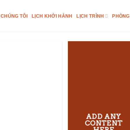
 CHÚNG TÔI
LỊCH KHỞI HÀNH
LỊCH TRÌNH
PHÒNG
ADD ANY
CONTENT
HERE