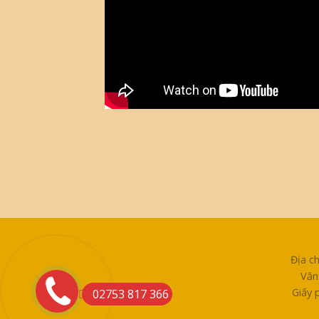
Địa c
Văn
Giấy 
02753 817 366