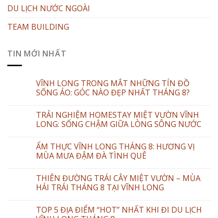
DU LỊCH NƯỚC NGOÀI
TEAM BUILDING
TIN MỚI NHẤT
VĨNH LONG TRONG MẮT NHỮNG TÍN ĐỒ
SỐNG ẢO: GÓC NÀO ĐẸP NHẤT THÁNG 8?
TRẢI NGHIỆM HOMESTAY MIỆT VƯỜN VĨNH
LONG: SỐNG CHẬM GIỮA LÒNG SÔNG NƯỚC
ẨM THỰC VĨNH LONG THÁNG 8: HƯƠNG VỊ
MÙA MƯA ĐẬM ĐÀ TÌNH QUÊ
THIÊN ĐƯỜNG TRÁI CÂY MIỆT VƯỜN – MÙA
HÁI TRÁI THÁNG 8 TẠI VĨNH LONG
TOP 5 ĐỊA ĐIỂM “HOT” NHẤT KHI ĐI DU LỊCH