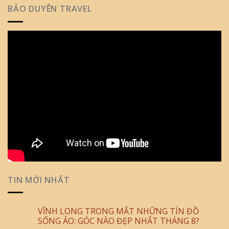
BẢO DUYÊN TRAVEL
TIN MỚI NHẤT
VĨNH LONG TRONG MẮT NHỮNG TÍN ĐỒ
SỐNG ẢO: GÓC NÀO ĐẸP NHẤT THÁNG 8?