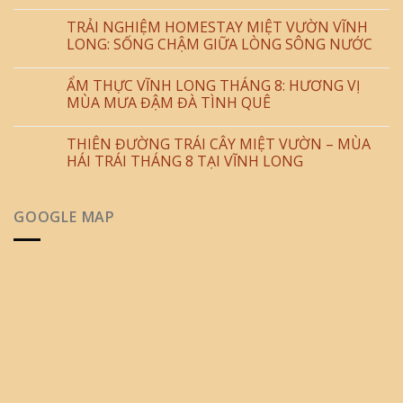
TRẢI NGHIỆM HOMESTAY MIỆT VƯỜN VĨNH
LONG: SỐNG CHẬM GIỮA LÒNG SÔNG NƯỚC
ẨM THỰC VĨNH LONG THÁNG 8: HƯƠNG VỊ
MÙA MƯA ĐẬM ĐÀ TÌNH QUÊ
THIÊN ĐƯỜNG TRÁI CÂY MIỆT VƯỜN – MÙA
HÁI TRÁI THÁNG 8 TẠI VĨNH LONG
GOOGLE MAP