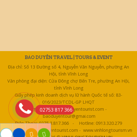
BẢO DUYÊN TRAVEL | TOURS & EVENT
Địa chỉ: Số 13 Đường số 4, Nguyễn Văn Nguyễn, phường An
Hội, tỉnh Vĩnh Long
Văn phòng đại diện: Cửa Đông chợ Bến Tre, phường An Hội,
tỉnh Vĩnh Long
Giấy phép kinh doanh dịch vụ lữ hành Quốc tế số: 83-
016/2023/TCDL-GP LHQT
Email: bentre@baoduyentourist.com -
02753 817 366
baoduyentour@gmai.com
Điện Thoại: 0275 3.817.366 - Hotline: 0913.320.279
Website: www.baoduyentourist.com - www.vinhlongtourism.vn