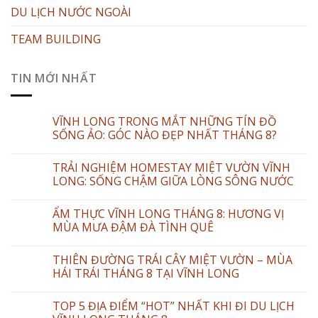
DU LỊCH NƯỚC NGOÀI
TEAM BUILDING
TIN MỚI NHẤT
VĨNH LONG TRONG MẮT NHỮNG TÍN ĐỒ
SỐNG ẢO: GÓC NÀO ĐẸP NHẤT THÁNG 8?
TRẢI NGHIỆM HOMESTAY MIỆT VƯỜN VĨNH
LONG: SỐNG CHẬM GIỮA LÒNG SÔNG NƯỚC
ẨM THỰC VĨNH LONG THÁNG 8: HƯƠNG VỊ
MÙA MƯA ĐẬM ĐÀ TÌNH QUÊ
THIÊN ĐƯỜNG TRÁI CÂY MIỆT VƯỜN – MÙA
HÁI TRÁI THÁNG 8 TẠI VĨNH LONG
TOP 5 ĐỊA ĐIỂM “HOT” NHẤT KHI ĐI DU LỊCH