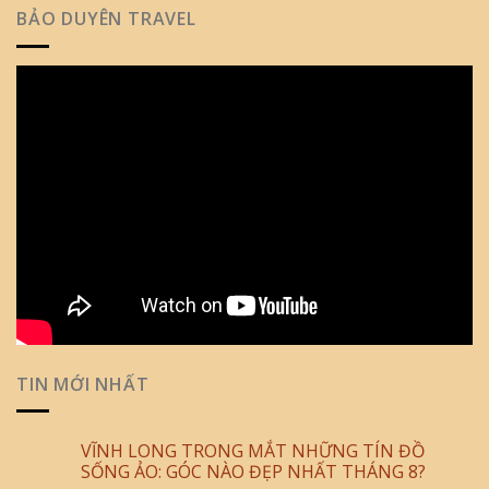
BẢO DUYÊN TRAVEL
TIN MỚI NHẤT
VĨNH LONG TRONG MẮT NHỮNG TÍN ĐỒ
SỐNG ẢO: GÓC NÀO ĐẸP NHẤT THÁNG 8?