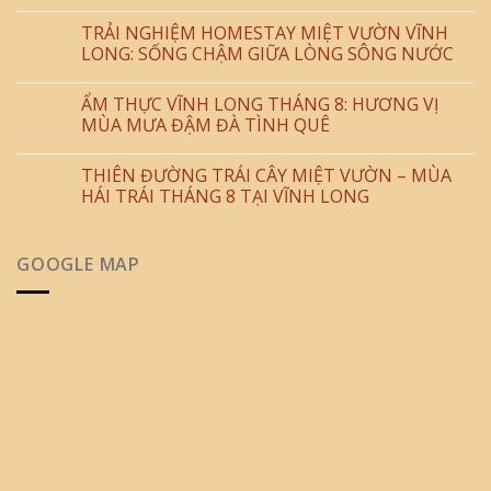
TRẢI NGHIỆM HOMESTAY MIỆT VƯỜN VĨNH
LONG: SỐNG CHẬM GIỮA LÒNG SÔNG NƯỚC
ẨM THỰC VĨNH LONG THÁNG 8: HƯƠNG VỊ
MÙA MƯA ĐẬM ĐÀ TÌNH QUÊ
THIÊN ĐƯỜNG TRÁI CÂY MIỆT VƯỜN – MÙA
HÁI TRÁI THÁNG 8 TẠI VĨNH LONG
GOOGLE MAP