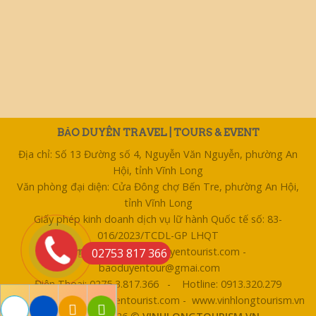
BẢO DUYÊN TRAVEL | TOURS & EVENT
Địa chỉ: Số 13 Đường số 4, Nguyễn Văn Nguyễn, phường An
Hội, tỉnh Vĩnh Long
Văn phòng đại diện: Cửa Đông chợ Bến Tre, phường An Hội,
tỉnh Vĩnh Long
Giấy phép kinh doanh dịch vụ lữ hành Quốc tế số: 83-
016/2023/TCDL-GP LHQT
Email: bentre@baoduyentourist.com -
02753 817 366
baoduyentour@gmai.com
Điện Thoại: 0275 3.817.366 - Hotline: 0913.320.279
Website: www.baoduyentourist.com - www.vinhlongtourism.vn