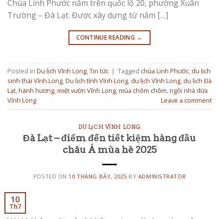
Chùa Linh Phước nằm trên quốc lộ 20, phường Xuân
Trường – Đà Lạt. Được xây dựng từ năm […]
CONTINUE READING
→
Posted in
Du lịch Vĩnh Long
,
Tin tức
|
Tagged
chùa Linh Phước
,
du lịch
sinh thái Vĩnh Long
,
Du lịch tỉnh Vĩnh Long
,
du lịch Vĩnh Long
,
du lịch Đà
Lạt
,
hành hương
,
miệt vườn Vĩnh Long
,
mùa chôm chôm
,
ngôi nhà dừa
Vĩnh Long
Leave a comment
DU LỊCH VĨNH LONG
Đà Lạt – điểm đến tiết kiệm hàng đầu
châu Á mùa hè 2025
POSTED ON
10 THÁNG BẢY, 2025
BY
ADMINISTRATOR
10
Th7