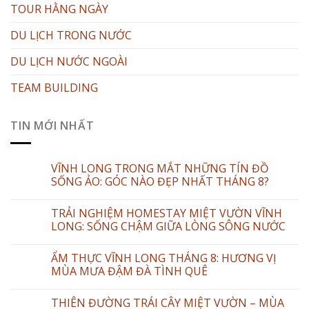
TOUR HẰNG NGÀY
DU LỊCH TRONG NƯỚC
DU LỊCH NƯỚC NGOÀI
TEAM BUILDING
TIN MỚI NHẤT
VĨNH LONG TRONG MẮT NHỮNG TÍN ĐỒ
SỐNG ẢO: GÓC NÀO ĐẸP NHẤT THÁNG 8?
TRẢI NGHIỆM HOMESTAY MIỆT VƯỜN VĨNH
LONG: SỐNG CHẬM GIỮA LÒNG SÔNG NƯỚC
ẨM THỰC VĨNH LONG THÁNG 8: HƯƠNG VỊ
MÙA MƯA ĐẬM ĐÀ TÌNH QUÊ
THIÊN ĐƯỜNG TRÁI CÂY MIỆT VƯỜN – MÙA