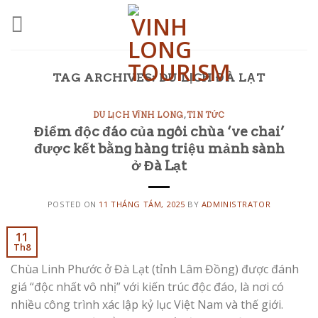
Skip
to
content
TAG ARCHIVES:
DU LỊCH ĐÀ LẠT
DU LỊCH VĨNH LONG
,
TIN TỨC
Điểm độc đáo của ngôi chùa ‘ve chai’
được kết bằng hàng triệu mảnh sành
ở Đà Lạt
POSTED ON
11 THÁNG TÁM, 2025
BY
ADMINISTRATOR
11
Th8
Chùa Linh Phước ở Đà Lạt (tỉnh Lâm Đồng) được đánh
giá “độc nhất vô nhị” với kiến trúc độc đáo, là nơi có
nhiều công trình xác lập kỷ lục Việt Nam và thế giới.