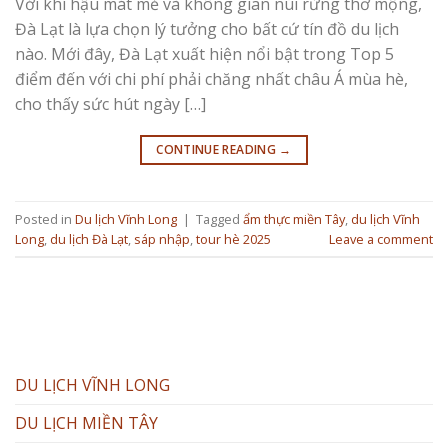
Với khí hậu mát mẻ và không gian núi rừng thơ mộng,
Đà Lạt là lựa chọn lý tưởng cho bất cứ tín đồ du lịch
nào. Mới đây, Đà Lạt xuất hiện nổi bật trong Top 5
điểm đến với chi phí phải chăng nhất châu Á mùa hè,
cho thấy sức hút ngày […]
CONTINUE READING
→
Posted in
Du lịch Vĩnh Long
|
Tagged
ẩm thực miền Tây
,
du lịch Vĩnh
Long
,
du lịch Đà Lạt
,
sáp nhập
,
tour hè 2025
Leave a comment
DU LỊCH VĨNH LONG
DU LỊCH MIỀN TÂY