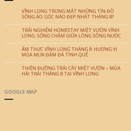
VĨNH LONG TRONG MẮT NHỮNG TÍN ĐỒ
SỐNG ẢO: GÓC NÀO ĐẸP NHẤT THÁNG 8?
TRẢI NGHIỆM HOMESTAY MIỆT VƯỜN VĨNH
LONG: SỐNG CHẬM GIỮA LÒNG SÔNG NƯỚC
ẨM THỰC VĨNH LONG THÁNG 8: HƯƠNG VỊ
MÙA MƯA ĐẬM ĐÀ TÌNH QUÊ
THIÊN ĐƯỜNG TRÁI CÂY MIỆT VƯỜN – MÙA
HÁI TRÁI THÁNG 8 TẠI VĨNH LONG
GOOGLE MAP