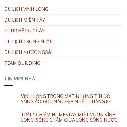
DU LỊCH VĨNH LONG
DU LỊCH MIỀN TÂY
TOUR HẰNG NGÀY
DU LỊCH TRONG NƯỚC
DU LỊCH NƯỚC NGOÀI
TEAM BUILDING
TIN MỚI NHẤT
VĨNH LONG TRONG MẮT NHỮNG TÍN ĐỒ
SỐNG ẢO: GÓC NÀO ĐẸP NHẤT THÁNG 8?
TRẢI NGHIỆM HOMESTAY MIỆT VƯỜN VĨNH
LONG: SỐNG CHẬM GIỮA LÒNG SÔNG NƯỚC