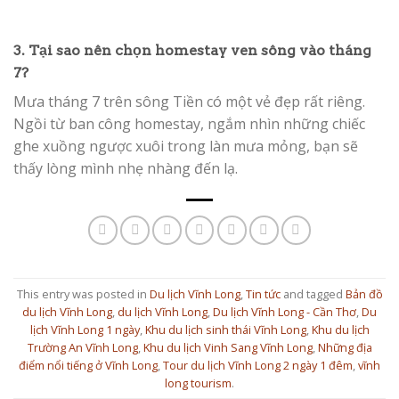
3. Tại sao nên chọn homestay ven sông vào tháng
7?
Mưa tháng 7 trên sông Tiền có một vẻ đẹp rất riêng.
Ngồi từ ban công homestay, ngắm nhìn những chiếc
ghe xuồng ngược xuôi trong làn mưa mỏng, bạn sẽ
thấy lòng mình nhẹ nhàng đến lạ.
This entry was posted in
Du lịch Vĩnh Long
,
Tin tức
and tagged
Bản đồ
du lịch Vĩnh Long
,
du lịch Vĩnh Long
,
Du lịch Vĩnh Long - Cần Thơ
,
Du
lịch Vĩnh Long 1 ngày
,
Khu du lịch sinh thái Vĩnh Long
,
Khu du lịch
Trường An Vĩnh Long
,
Khu du lịch Vinh Sang Vĩnh Long
,
Những địa
điểm nổi tiếng ở Vĩnh Long
,
Tour du lịch Vĩnh Long 2 ngày 1 đêm
,
vĩnh
long tourism
.