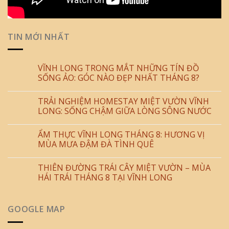
TIN MỚI NHẤT
VĨNH LONG TRONG MẮT NHỮNG TÍN ĐỒ
SỐNG ẢO: GÓC NÀO ĐẸP NHẤT THÁNG 8?
TRẢI NGHIỆM HOMESTAY MIỆT VƯỜN VĨNH
LONG: SỐNG CHẬM GIỮA LÒNG SÔNG NƯỚC
ẨM THỰC VĨNH LONG THÁNG 8: HƯƠNG VỊ
MÙA MƯA ĐẬM ĐÀ TÌNH QUÊ
THIÊN ĐƯỜNG TRÁI CÂY MIỆT VƯỜN – MÙA
HÁI TRÁI THÁNG 8 TẠI VĨNH LONG
GOOGLE MAP