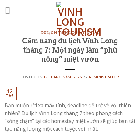
Skip
to
content
DU LỊCH VĨNH LONG
,
TIN TỨC
Cẩm nang du lịch Vĩnh Long
tháng 7: Một ngày làm “phú
nông” miệt vườn
POSTED ON
12 THÁNG NĂM, 2026
BY
ADMINISTRATOR
12
Th5
Bạn muốn rời xa máy tính, deadline để trở về với thiên
nhiên? Du lịch Vĩnh Long tháng 7 theo phong cách
“sống chậm” tại các homestay miệt vườn sẽ giúp bạn tái
tạo năng lượng một cách tuyệt vời nhất.