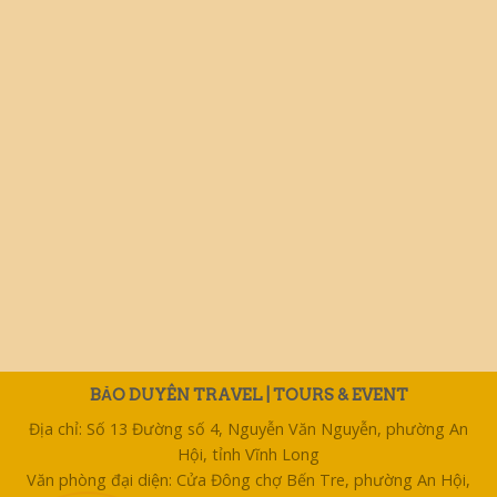
BẢO DUYÊN TRAVEL | TOURS & EVENT
Địa chỉ: Số 13 Đường số 4, Nguyễn Văn Nguyễn, phường An
Hội, tỉnh Vĩnh Long
Văn phòng đại diện: Cửa Đông chợ Bến Tre, phường An Hội,