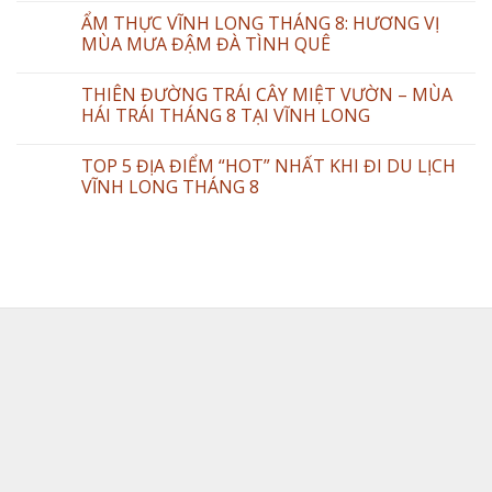
ẨM THỰC VĨNH LONG THÁNG 8: HƯƠNG VỊ
MÙA MƯA ĐẬM ĐÀ TÌNH QUÊ
THIÊN ĐƯỜNG TRÁI CÂY MIỆT VƯỜN – MÙA
HÁI TRÁI THÁNG 8 TẠI VĨNH LONG
TOP 5 ĐỊA ĐIỂM “HOT” NHẤT KHI ĐI DU LỊCH
VĨNH LONG THÁNG 8