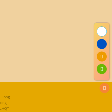
h Long
Long
P LHQT