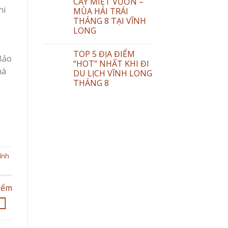
CÂY MIỆT VƯỜN –
hi
MÙA HÁI TRÁI
THÁNG 8 TẠI VĨNH
LONG
TOP 5 ĐỊA ĐIỂM
 Bảo
“HOT” NHẤT KHI ĐI
mà
DU LỊCH VĨNH LONG
THÁNG 8
ĩnh
iểm