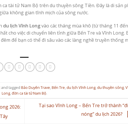
a tài tử Nam Bộ trên du thuyền sông Tiền. Đây là di sản p
iữa không gian tĩnh mịch của sông nước.
ọn
du lịch Vĩnh Long
vào các tháng mùa khô (từ tháng 11 đến
nhất cho việc di chuyển liên tỉnh giữa Bến Tre và Vĩnh Long.
2 đêm để bạn có thể đi sâu vào các làng nghề truyền thống 
c
and tagged
Bảo Duyên Trave
,
Bến Tre
,
du lịch Vĩnh Long
,
du thuyền sông
,
V
Long
,
đờn ca tài tử Nam Bộ
.
Tại sao Vĩnh Long – Bến Tre trở thành “đ
Long 2026:
nóng” du lịch 2026?
 Tây