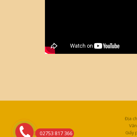
Địa c
Văn
Giấy 
02753 817 366