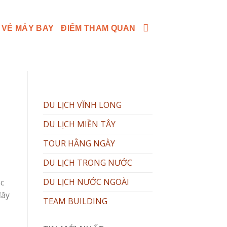
 VÉ MÁY BAY
ĐIỂM THAM QUAN
DU LỊCH VĨNH LONG
DU LỊCH MIỀN TÂY
TOUR HẰNG NGÀY
DU LỊCH TRONG NƯỚC
DU LỊCH NƯỚC NGOÀI
ạc
đây
TEAM BUILDING