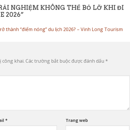
RẢI NGHIỆM KHÔNG THỂ BỎ LỠ KHI ĐI
E 2026
”
trở thành “điểm nóng” du lịch 2026? – Vinh Long Tourism
 công khai.
Các trường bắt buộc được đánh dấu
*
ail
*
Trang web