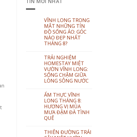
TIN MỚI NHẤT
VĨNH LONG TRONG
MẮT NHỮNG TÍN
ĐỒ SỐNG ẢO: GÓC
NÀO ĐẸP NHẤT
THÁNG 8?
TRẢI NGHIỆM
HOMESTAY MIỆT
VƯỜN VĨNH LONG:
SỐNG CHẬM GIỮA
LÒNG SÔNG NƯỚC
an
ẨM THỰC VĨNH
LONG THÁNG 8:
HƯƠNG VỊ MÙA
t
MƯA ĐẬM ĐÀ TÌNH
QUÊ
THIÊN ĐƯỜNG TRÁI