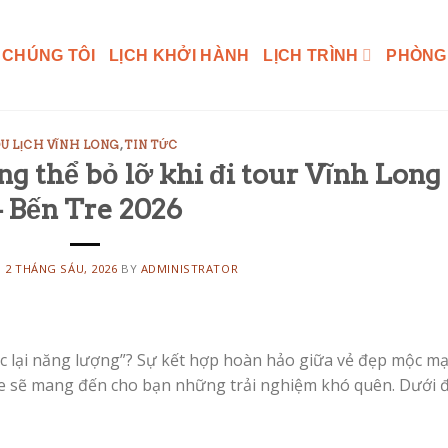
 CHÚNG TÔI
LỊCH KHỞI HÀNH
LỊCH TRÌNH
PHÒNG
U LỊCH VĨNH LONG
,
TIN TỨC
g thể bỏ lỡ khi đi tour Vĩnh Long
– Bến Tre 2026
N
2 THÁNG SÁU, 2026
BY
ADMINISTRATOR
c lại năng lượng”? Sự kết hợp hoàn hảo giữa vẻ đẹp mộc m
re sẽ mang đến cho bạn những trải nghiệm khó quên. Dưới 