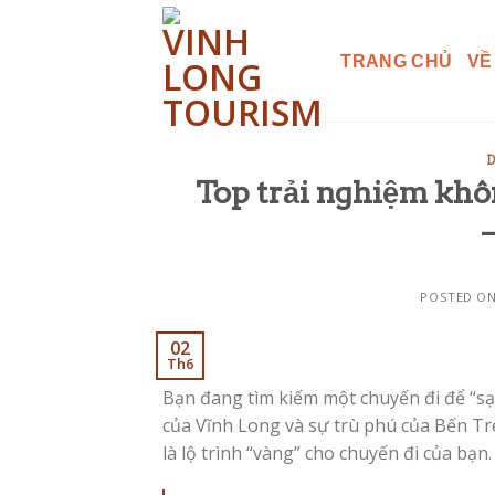
Skip
to
TRANG CHỦ
VỀ
content
D
Top trải nghiệm khôn
POSTED O
02
Th6
Bạn đang tìm kiếm một chuyến đi để “sạ
của Vĩnh Long và sự trù phú của Bến T
là lộ trình “vàng” cho chuyến đi của bạn.