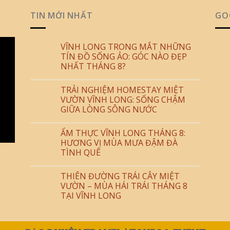
TIN MỚI NHẤT
GO
VĨNH LONG TRONG MẮT NHỮNG
TÍN ĐỒ SỐNG ẢO: GÓC NÀO ĐẸP
NHẤT THÁNG 8?
TRẢI NGHIỆM HOMESTAY MIỆT
VƯỜN VĨNH LONG: SỐNG CHẬM
GIỮA LÒNG SÔNG NƯỚC
ẨM THỰC VĨNH LONG THÁNG 8:
HƯƠNG VỊ MÙA MƯA ĐẬM ĐÀ
TÌNH QUÊ
THIÊN ĐƯỜNG TRÁI CÂY MIỆT
VƯỜN – MÙA HÁI TRÁI THÁNG 8
TẠI VĨNH LONG