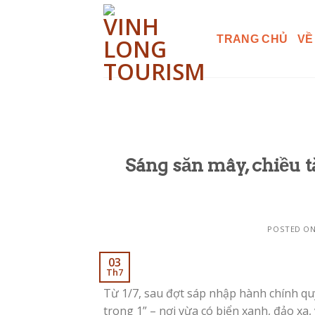
Skip
to
TRANG CHỦ
VỀ
content
Sáng săn mây, chiều t
POSTED O
03
Th7
Từ 1/7, sau đợt sáp nhập hành chính quy
trong 1” – nơi vừa có biển xanh, đảo xa