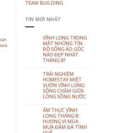
TEAM BUILDING
TIN MỚI NHẤT
VĨNH LONG TRONG
săn
MẮT NHỮNG TÍN
ment
ĐỒ SỐNG ẢO: GÓC
NÀO ĐẸP NHẤT
THÁNG 8?
TRẢI NGHIỆM
HOMESTAY MIỆT
VƯỜN VĨNH LONG:
SỐNG CHẬM GIỮA
LÒNG SÔNG NƯỚC
ẨM THỰC VĨNH
LONG THÁNG 8:
HƯƠNG VỊ MÙA
MƯA ĐẬM ĐÀ TÌNH
QUÊ