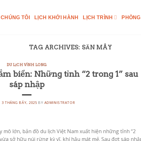
 CHÚNG TÔI
LỊCH KHỞI HÀNH
LỊCH TRÌNH
PHÒNG
TAG ARCHIVES:
SĂN MÂY
DU LỊCH VĨNH LONG
ắm biển: Những tỉnh “2 trong 1” sau
sáp nhập
N
3 THÁNG BẢY, 2025
BY
ADMINISTRATOR
 mô lớn, bản đồ du lịch Việt Nam xuất hiện những tỉnh “2
, vừa sở hữu núi rừng kỳ vĩ, khí hậu mát mẻ. Sau đợt sáp nhậ