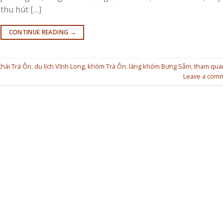
thu hút […]
CONTINUE READING
→
 thái Trà Ôn
,
du lịch Vĩnh Long
,
khóm Trà Ôn
,
làng khóm Bưng Sẫm
,
tham qua
Leave a com