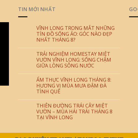
TIN MỚI NHẤT
GO
VĨNH LONG TRONG MẮT NHỮNG
TÍN ĐỒ SỐNG ẢO: GÓC NÀO ĐẸP
NHẤT THÁNG 8?
TRẢI NGHIỆM HOMESTAY MIỆT
VƯỜN VĨNH LONG: SỐNG CHẬM
GIỮA LÒNG SÔNG NƯỚC
ẨM THỰC VĨNH LONG THÁNG 8:
HƯƠNG VỊ MÙA MƯA ĐẬM ĐÀ
TÌNH QUÊ
THIÊN ĐƯỜNG TRÁI CÂY MIỆT
VƯỜN – MÙA HÁI TRÁI THÁNG 8
TẠI VĨNH LONG