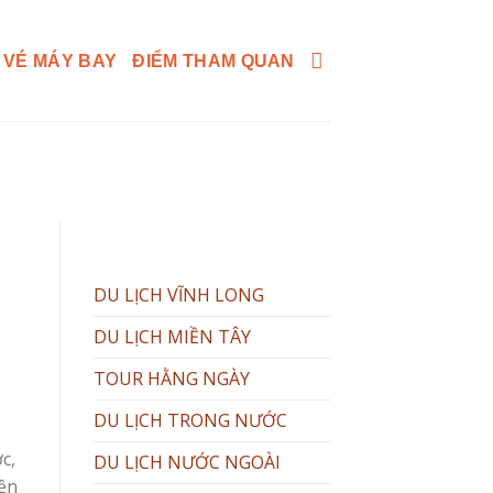
 VÉ MÁY BAY
ĐIỂM THAM QUAN
DU LỊCH VĨNH LONG
DU LỊCH MIỀN TÂY
TOUR HẰNG NGÀY
DU LỊCH TRONG NƯỚC
c,
DU LỊCH NƯỚC NGOÀI
yện