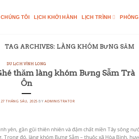
 CHÚNG TÔI
LỊCH KHỞI HÀNH
LỊCH TRÌNH
PHÒNG
TAG ARCHIVES:
LÀNG KHÓM BƯNG SẪM
DU LỊCH VĨNH LONG
 Ghé thăm làng khóm Bưng Sẫm Trà
Ôn
N
27 THÁNG SÁU, 2025
BY
ADMINISTRATOR
nh yên, gần gũi thiên nhiên và đậm chất miền Tây sông nướ
ưởng. Trong đó, làng khóm Bưng Sẫm – thuộc xã Hòa Bình, hu