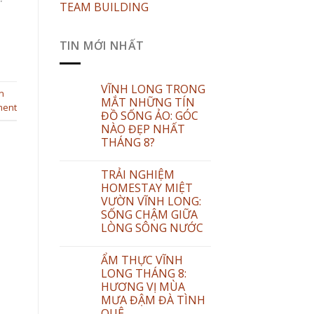
TEAM BUILDING
TIN MỚI NHẤT
VĨNH LONG TRONG
n
MẮT NHỮNG TÍN
ment
ĐỒ SỐNG ẢO: GÓC
NÀO ĐẸP NHẤT
THÁNG 8?
TRẢI NGHIỆM
HOMESTAY MIỆT
VƯỜN VĨNH LONG:
SỐNG CHẬM GIỮA
LÒNG SÔNG NƯỚC
ẨM THỰC VĨNH
LONG THÁNG 8:
HƯƠNG VỊ MÙA
MƯA ĐẬM ĐÀ TÌNH
QUÊ