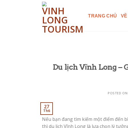
Skip
to
TRANG CHỦ
VỀ
content
Du lịch Vĩnh Long –
POSTED O
27
Th6
Nếu bạn đang tìm kiếm một điểm đến bì
thì du lịch Vĩnh Long là lựa chọn lý t