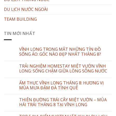
DU LỊCH NƯỚC NGOÀI
TEAM BUILDING
TIN MỚI NHẤT
VĨNH LONG TRONG MẮT NHỮNG TÍN ĐỒ
SỐNG ẢO: GÓC NÀO ĐẸP NHẤT THÁNG 8?
TRẢI NGHIỆM HOMESTAY MIỆT VƯỜN VĨNH
LONG: SỐNG CHẬM GIỮA LÒNG SÔNG NƯỚC
ẨM THỰC VĨNH LONG THÁNG 8: HƯƠNG VỊ
MÙA MƯA ĐẬM ĐÀ TÌNH QUÊ
THIÊN ĐƯỜNG TRÁI CÂY MIỆT VƯỜN – MÙA
HÁI TRÁI THÁNG 8 TẠI VĨNH LONG