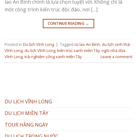
lao An Bình chính là lựa chọn tuyệt vời. Không chỉ là
một công trình kiến trúc độc đáo, nơi […]
CONTINUE READING
→
Posted in
Du lịch Vĩnh Long
|
Tagged
cù lao An Bình
,
du lịch sinh thái
Vĩnh Long
,
du lịch Vĩnh Long
,
kiến trúc xanh miền Tây
,
ngôi nhà dừa
Vĩnh Long
,
trải nghiệm sống xanh miền Tây
Leave a comment
DU LỊCH VĨNH LONG
DU LỊCH MIỀN TÂY
TOUR HẰNG NGÀY
DU LỊCH TRONG NƯỚC