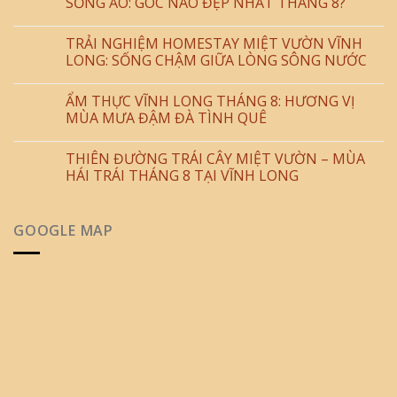
SỐNG ẢO: GÓC NÀO ĐẸP NHẤT THÁNG 8?
TRẢI NGHIỆM HOMESTAY MIỆT VƯỜN VĨNH
LONG: SỐNG CHẬM GIỮA LÒNG SÔNG NƯỚC
ẨM THỰC VĨNH LONG THÁNG 8: HƯƠNG VỊ
MÙA MƯA ĐẬM ĐÀ TÌNH QUÊ
THIÊN ĐƯỜNG TRÁI CÂY MIỆT VƯỜN – MÙA
HÁI TRÁI THÁNG 8 TẠI VĨNH LONG
GOOGLE MAP