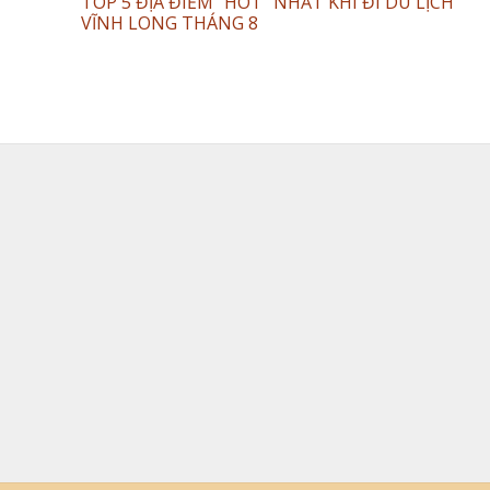
TOP 5 ĐỊA ĐIỂM “HOT” NHẤT KHI ĐI DU LỊCH
VĨNH LONG THÁNG 8