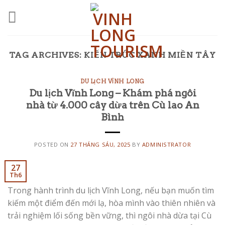
Skip
to
content
TAG ARCHIVES:
KIẾN TRÚC XANH MIỀN TÂY
DU LỊCH VĨNH LONG
Du lịch Vĩnh Long – Khám phá ngôi
nhà từ 4.000 cây dừa trên Cù lao An
Bình
POSTED ON
27 THÁNG SÁU, 2025
BY
ADMINISTRATOR
27
Th6
Trong hành trình du lịch Vĩnh Long, nếu bạn muốn tìm
kiếm một điểm đến mới lạ, hòa mình vào thiên nhiên và
trải nghiệm lối sống bền vững, thì ngôi nhà dừa tại Cù