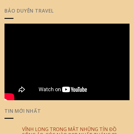
BẢO DUYÊN TRAVEL
TIN MỚI NHẤT
VĨNH LONG TRONG MẮT NHỮNG TÍN ĐỒ