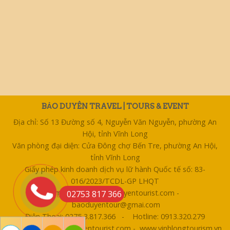
BẢO DUYÊN TRAVEL | TOURS & EVENT
Địa chỉ: Số 13 Đường số 4, Nguyễn Văn Nguyễn, phường An
Hội, tỉnh Vĩnh Long
Văn phòng đại diện: Cửa Đông chợ Bến Tre, phường An Hội,
tỉnh Vĩnh Long
Giấy phép kinh doanh dịch vụ lữ hành Quốc tế số: 83-
016/2023/TCDL-GP LHQT
Email: bentre@baoduyentourist.com -
02753 817 366
baoduyentour@gmai.com
Điện Thoại: 0275 3.817.366 - Hotline: 0913.320.279
Website: www.baoduyentourist.com - www.vinhlongtourism.vn