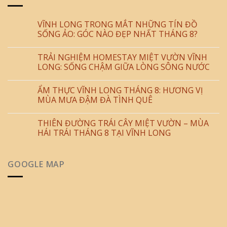
VĨNH LONG TRONG MẮT NHỮNG TÍN ĐỒ
SỐNG ẢO: GÓC NÀO ĐẸP NHẤT THÁNG 8?
TRẢI NGHIỆM HOMESTAY MIỆT VƯỜN VĨNH
LONG: SỐNG CHẬM GIỮA LÒNG SÔNG NƯỚC
ẨM THỰC VĨNH LONG THÁNG 8: HƯƠNG VỊ
MÙA MƯA ĐẬM ĐÀ TÌNH QUÊ
THIÊN ĐƯỜNG TRÁI CÂY MIỆT VƯỜN – MÙA
HÁI TRÁI THÁNG 8 TẠI VĨNH LONG
GOOGLE MAP