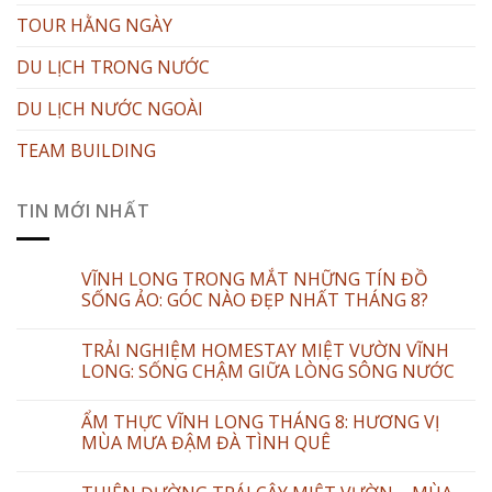
TOUR HẰNG NGÀY
DU LỊCH TRONG NƯỚC
DU LỊCH NƯỚC NGOÀI
TEAM BUILDING
TIN MỚI NHẤT
VĨNH LONG TRONG MẮT NHỮNG TÍN ĐỒ
SỐNG ẢO: GÓC NÀO ĐẸP NHẤT THÁNG 8?
TRẢI NGHIỆM HOMESTAY MIỆT VƯỜN VĨNH
LONG: SỐNG CHẬM GIỮA LÒNG SÔNG NƯỚC
ẨM THỰC VĨNH LONG THÁNG 8: HƯƠNG VỊ
MÙA MƯA ĐẬM ĐÀ TÌNH QUÊ