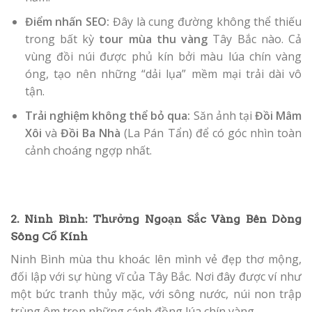
Điểm nhấn SEO:
Đây là cung đường không thể thiếu
trong bất kỳ
tour mùa thu vàng
Tây Bắc nào. Cả
vùng đồi núi được phủ kín bởi màu lúa chín vàng
óng, tạo nên những “dải lụa” mềm mại trải dài vô
tận.
Trải nghiệm không thể bỏ qua:
Săn ảnh tại
Đồi Mâm
Xôi
và
Đồi Ba Nhà
(La Pán Tẩn) để có góc nhìn toàn
cảnh choáng ngợp nhất.
2. Ninh Bình: Thưởng Ngoạn Sắc Vàng Bên Dòng
Sông Cổ Kính
Ninh Bình mùa thu khoác lên mình vẻ đẹp thơ mộng,
đối lập với sự hùng vĩ của Tây Bắc. Nơi đây được ví như
một bức tranh thủy mặc, với sông nước, núi non trập
trùng ôm trọn những cánh đồng lúa chín vàng.