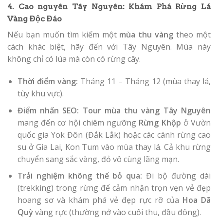
4. Cao nguyên Tây Nguyên: Khám Phá Rừng Lá
Vàng Độc Đáo
Nếu bạn muốn tìm kiếm một
mùa thu vàng
theo một
cách khác biệt, hãy đến với Tây Nguyên. Mùa này
không chỉ có lúa mà còn có rừng cây.
Thời điểm vàng:
Tháng 11 – Tháng 12 (mùa thay lá,
tùy khu vực).
Điểm nhấn SEO:
Tour mùa thu vàng Tây Nguyên
mang đến cơ hội chiêm ngưỡng
Rừng Khộp
ở Vườn
quốc gia Yok Đôn (Đắk Lắk) hoặc các cánh rừng cao
su ở Gia Lai, Kon Tum vào mùa thay lá. Cả khu rừng
chuyển sang sắc vàng, đỏ vô cùng lãng mạn.
Trải nghiệm không thể bỏ qua:
Đi bộ đường dài
(trekking) trong rừng để cảm nhận trọn vẹn vẻ đẹp
hoang sơ và khám phá vẻ đẹp rực rỡ của
Hoa Dã
Quỳ
vàng rực (thường nở vào cuối thu, đầu đông).