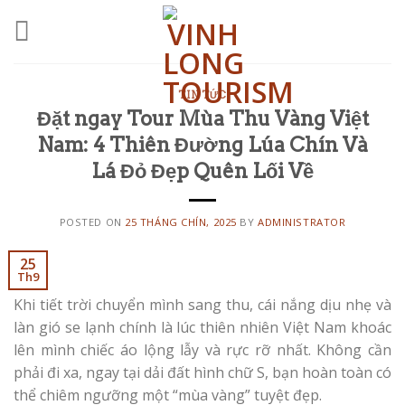
Skip
to
content
TIN TỨC
Đặt ngay Tour Mùa Thu Vàng Việt
Nam: 4 Thiên Đường Lúa Chín Và
Lá Đỏ Đẹp Quên Lối Về
POSTED ON
25 THÁNG CHÍN, 2025
BY
ADMINISTRATOR
25
Th9
Khi tiết trời chuyển mình sang thu, cái nắng dịu nhẹ và
làn gió se lạnh chính là lúc thiên nhiên Việt Nam khoác
lên mình chiếc áo lộng lẫy và rực rỡ nhất. Không cần
phải đi xa, ngay tại dải đất hình chữ S, bạn hoàn toàn có
thể chiêm ngưỡng một “mùa vàng” tuyệt đẹp.