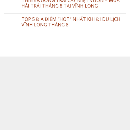
THIÊN ĐƯỜNG TRÁI CÂY MIỆT VƯỜN – MÙA
HÁI TRÁI THÁNG 8 TẠI VĨNH LONG
TOP 5 ĐỊA ĐIỂM “HOT” NHẤT KHI ĐI DU LỊCH
VĨNH LONG THÁNG 8