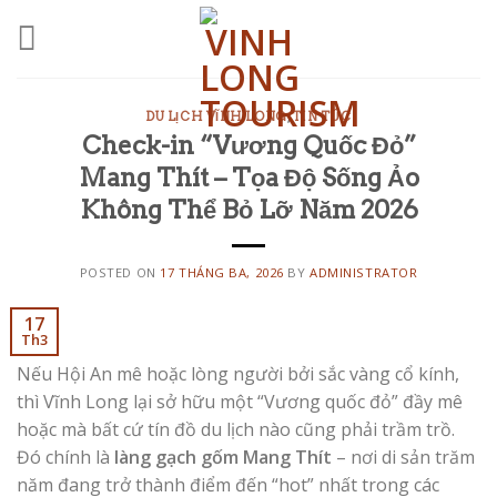
Skip
to
content
DU LỊCH VĨNH LONG
,
TIN TỨC
Check-in “Vương Quốc Đỏ”
Mang Thít – Tọa Độ Sống Ảo
Không Thể Bỏ Lỡ Năm 2026
POSTED ON
17 THÁNG BA, 2026
BY
ADMINISTRATOR
17
Th3
Nếu Hội An mê hoặc lòng người bởi sắc vàng cổ kính,
thì Vĩnh Long lại sở hữu một “Vương quốc đỏ” đầy mê
hoặc mà bất cứ tín đồ du lịch nào cũng phải trầm trồ.
Đó chính là
làng gạch gốm Mang Thít
– nơi di sản trăm
năm đang trở thành điểm đến “hot” nhất trong các