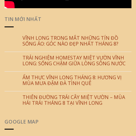
TIN MỚI NHẤT
VĨNH LONG TRONG MẮT NHỮNG TÍN ĐỒ
SỐNG ẢO: GÓC NÀO ĐẸP NHẤT THÁNG 8?
TRẢI NGHIỆM HOMESTAY MIỆT VƯỜN VĨNH
LONG: SỐNG CHẬM GIỮA LÒNG SÔNG NƯỚC
ẨM THỰC VĨNH LONG THÁNG 8: HƯƠNG VỊ
MÙA MƯA ĐẬM ĐÀ TÌNH QUÊ
THIÊN ĐƯỜNG TRÁI CÂY MIỆT VƯỜN – MÙA
HÁI TRÁI THÁNG 8 TẠI VĨNH LONG
GOOGLE MAP