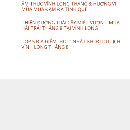
ẨM THỰC VĨNH LONG THÁNG 8: HƯƠNG VỊ
MÙA MƯA ĐẬM ĐÀ TÌNH QUÊ
THIÊN ĐƯỜNG TRÁI CÂY MIỆT VƯỜN – MÙA
HÁI TRÁI THÁNG 8 TẠI VĨNH LONG
TOP 5 ĐỊA ĐIỂM “HOT” NHẤT KHI ĐI DU LỊCH
VĨNH LONG THÁNG 8