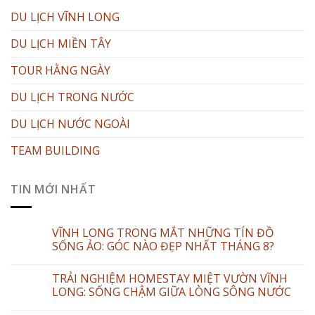
DU LỊCH VĨNH LONG
DU LỊCH MIỀN TÂY
TOUR HẰNG NGÀY
DU LỊCH TRONG NƯỚC
DU LỊCH NƯỚC NGOÀI
TEAM BUILDING
TIN MỚI NHẤT
VĨNH LONG TRONG MẮT NHỮNG TÍN ĐỒ
SỐNG ẢO: GÓC NÀO ĐẸP NHẤT THÁNG 8?
TRẢI NGHIỆM HOMESTAY MIỆT VƯỜN VĨNH
LONG: SỐNG CHẬM GIỮA LÒNG SÔNG NƯỚC