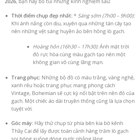
2026
, bạn hãy bỏ túi những kinh nghiệm sau:
Thời điểm chụp đẹp nhất:
*
Sáng sớm (7h00 – 9h00):
Khi ánh nắng còn dịu, xuyên qua những tán cây tạo
nên những vệt sáng huyền ảo bên hông lò gạch.
Hoàng hôn (16h30 – 17h30):
Ánh mặt trời
đỏ rực hòa cùng màu gạch tạo nên một
không gian vô cùng lãng mạn.
Trang phục:
Những bộ đồ có màu trắng, vàng nghệ,
xanh rêu hoặc trang phục mang phong cách
Vintage, Bohemian sẽ cực kỳ nổi bật trên nền đỏ của
gạch. Một chiếc áo dài truyền thống cũng là lựa chọn
tuyệt vời.
Góc máy:
Hãy thử chụp từ phía bên kia bờ kênh
Thầy Cai để lấy được toàn cảnh hàng trăm lò gạch
soi bóng xuống dòng nước phẳng lặng.