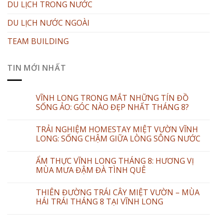
DU LỊCH TRONG NƯỚC
DU LỊCH NƯỚC NGOÀI
TEAM BUILDING
TIN MỚI NHẤT
VĨNH LONG TRONG MẮT NHỮNG TÍN ĐỒ
SỐNG ẢO: GÓC NÀO ĐẸP NHẤT THÁNG 8?
TRẢI NGHIỆM HOMESTAY MIỆT VƯỜN VĨNH
LONG: SỐNG CHẬM GIỮA LÒNG SÔNG NƯỚC
ẨM THỰC VĨNH LONG THÁNG 8: HƯƠNG VỊ
MÙA MƯA ĐẬM ĐÀ TÌNH QUÊ
THIÊN ĐƯỜNG TRÁI CÂY MIỆT VƯỜN – MÙA
HÁI TRÁI THÁNG 8 TẠI VĨNH LONG