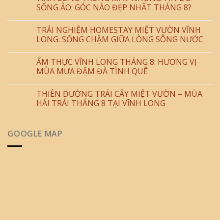
SỐNG ẢO: GÓC NÀO ĐẸP NHẤT THÁNG 8?
TRẢI NGHIỆM HOMESTAY MIỆT VƯỜN VĨNH
LONG: SỐNG CHẬM GIỮA LÒNG SÔNG NƯỚC
ẨM THỰC VĨNH LONG THÁNG 8: HƯƠNG VỊ
MÙA MƯA ĐẬM ĐÀ TÌNH QUÊ
THIÊN ĐƯỜNG TRÁI CÂY MIỆT VƯỜN – MÙA
HÁI TRÁI THÁNG 8 TẠI VĨNH LONG
GOOGLE MAP