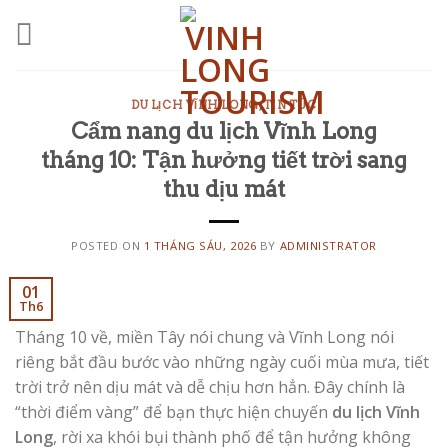
Skip
to
content
DU LỊCH VĨNH LONG
,
TIN TỨC
Cẩm nang du lịch Vĩnh Long
tháng 10: Tận hưởng tiết trời sang
thu dịu mát
POSTED ON
1 THÁNG SÁU, 2026
BY
ADMINISTRATOR
01
Th6
Tháng 10 về, miền Tây nói chung và Vĩnh Long nói
riêng bắt đầu bước vào những ngày cuối mùa mưa, tiết
trời trở nên dịu mát và dễ chịu hơn hẳn. Đây chính là
“thời điểm vàng” để bạn thực hiện chuyến
du lịch Vĩnh
Long
, rời xa khói bụi thành phố để tận hưởng không