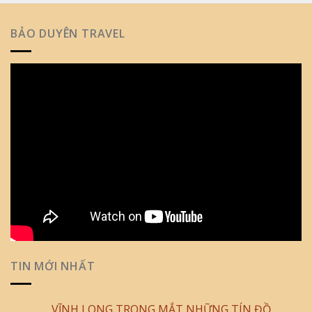
BẢO DUYÊN TRAVEL
TIN MỚI NHẤT
VĨNH LONG TRONG MẮT NHỮNG TÍN ĐỒ