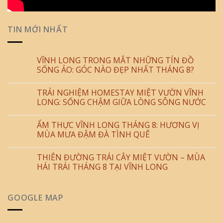
TIN MỚI NHẤT
VĨNH LONG TRONG MẮT NHỮNG TÍN ĐỒ
SỐNG ẢO: GÓC NÀO ĐẸP NHẤT THÁNG 8?
TRẢI NGHIỆM HOMESTAY MIỆT VƯỜN VĨNH
LONG: SỐNG CHẬM GIỮA LÒNG SÔNG NƯỚC
ẨM THỰC VĨNH LONG THÁNG 8: HƯƠNG VỊ
MÙA MƯA ĐẬM ĐÀ TÌNH QUÊ
THIÊN ĐƯỜNG TRÁI CÂY MIỆT VƯỜN – MÙA
HÁI TRÁI THÁNG 8 TẠI VĨNH LONG
GOOGLE MAP