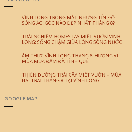
VĨNH LONG TRONG MẮT NHỮNG TÍN ĐỒ
SỐNG ẢO: GÓC NÀO ĐẸP NHẤT THÁNG 8?
TRẢI NGHIỆM HOMESTAY MIỆT VƯỜN VĨNH
LONG: SỐNG CHẬM GIỮA LÒNG SÔNG NƯỚC
ẨM THỰC VĨNH LONG THÁNG 8: HƯƠNG VỊ
MÙA MƯA ĐẬM ĐÀ TÌNH QUÊ
THIÊN ĐƯỜNG TRÁI CÂY MIỆT VƯỜN – MÙA
HÁI TRÁI THÁNG 8 TẠI VĨNH LONG
GOOGLE MAP