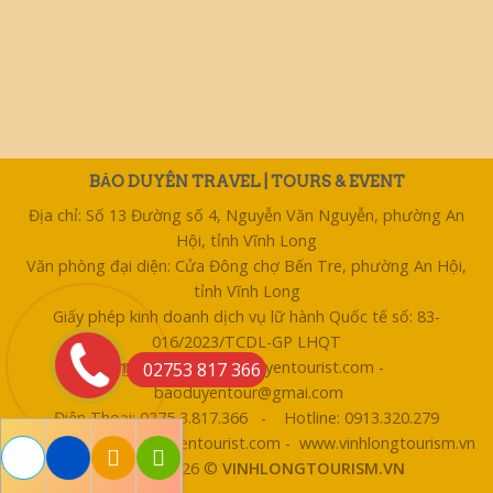
BẢO DUYÊN TRAVEL | TOURS & EVENT
Địa chỉ: Số 13 Đường số 4, Nguyễn Văn Nguyễn, phường An
Hội, tỉnh Vĩnh Long
Văn phòng đại diện: Cửa Đông chợ Bến Tre, phường An Hội,
tỉnh Vĩnh Long
Giấy phép kinh doanh dịch vụ lữ hành Quốc tế số: 83-
016/2023/TCDL-GP LHQT
Email: bentre@baoduyentourist.com -
02753 817 366
baoduyentour@gmai.com
Điện Thoại: 0275 3.817.366 - Hotline: 0913.320.279
Website: www.baoduyentourist.com - www.vinhlongtourism.vn
Copyright 2026 ©
VINHLONGTOURISM.VN