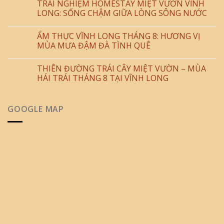
TRẢI NGHIỆM HOMESTAY MIỆT VƯỜN VĨNH
LONG: SỐNG CHẬM GIỮA LÒNG SÔNG NƯỚC
ẨM THỰC VĨNH LONG THÁNG 8: HƯƠNG VỊ
MÙA MƯA ĐẬM ĐÀ TÌNH QUÊ
THIÊN ĐƯỜNG TRÁI CÂY MIỆT VƯỜN – MÙA
HÁI TRÁI THÁNG 8 TẠI VĨNH LONG
GOOGLE MAP