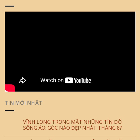
TIN MỚI NHẤT
VĨNH LONG TRONG MẮT NHỮNG TÍN ĐỒ
SỐNG ẢO: GÓC NÀO ĐẸP NHẤT THÁNG 8?