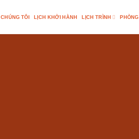
 CHÚNG TÔI
LỊCH KHỞI HÀNH
LỊCH TRÌNH
PHÒNG
Section Titles
Split content with beautiful Section Titles