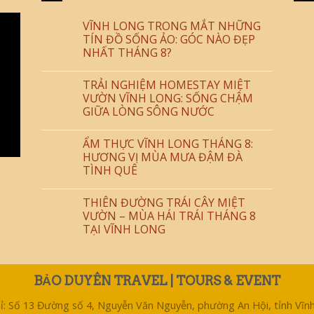
VĨNH LONG TRONG MẮT NHỮNG
TÍN ĐỒ SỐNG ẢO: GÓC NÀO ĐẸP
NHẤT THÁNG 8?
TRẢI NGHIỆM HOMESTAY MIỆT
VƯỜN VĨNH LONG: SỐNG CHẬM
GIỮA LÒNG SÔNG NƯỚC
ẨM THỰC VĨNH LONG THÁNG 8:
HƯƠNG VỊ MÙA MƯA ĐẬM ĐÀ
TÌNH QUÊ
THIÊN ĐƯỜNG TRÁI CÂY MIỆT
VƯỜN – MÙA HÁI TRÁI THÁNG 8
TẠI VĨNH LONG
BẢO DUYÊN TRAVEL | TOURS & EVENT
hỉ: Số 13 Đường số 4, Nguyễn Văn Nguyễn, phường An Hội, tỉnh Vĩn