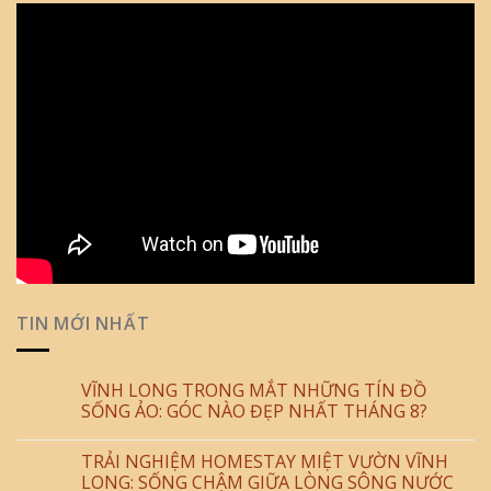
TIN MỚI NHẤT
VĨNH LONG TRONG MẮT NHỮNG TÍN ĐỒ
SỐNG ẢO: GÓC NÀO ĐẸP NHẤT THÁNG 8?
TRẢI NGHIỆM HOMESTAY MIỆT VƯỜN VĨNH
LONG: SỐNG CHẬM GIỮA LÒNG SÔNG NƯỚC