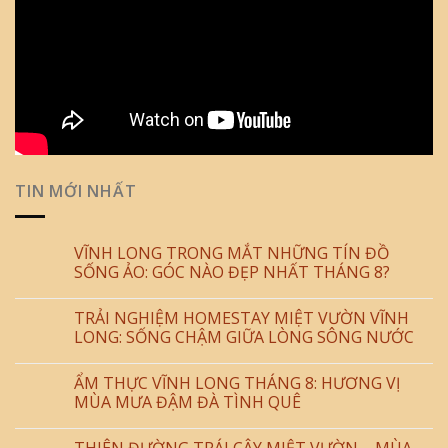
TIN MỚI NHẤT
VĨNH LONG TRONG MẮT NHỮNG TÍN ĐỒ
SỐNG ẢO: GÓC NÀO ĐẸP NHẤT THÁNG 8?
TRẢI NGHIỆM HOMESTAY MIỆT VƯỜN VĨNH
LONG: SỐNG CHẬM GIỮA LÒNG SÔNG NƯỚC
ẨM THỰC VĨNH LONG THÁNG 8: HƯƠNG VỊ
MÙA MƯA ĐẬM ĐÀ TÌNH QUÊ
THIÊN ĐƯỜNG TRÁI CÂY MIỆT VƯỜN – MÙA