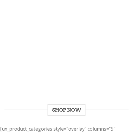
Give a Gift to a Friend
Lorem ipsum dolor sit amet, consectetuer adipiscing
elit, sed dia.
Loved by our Customers
Lorem ipsum dolor sit amet, consectetuer adipiscing
elit, sed.
SHOP NOW
[ux_product_categories style=”overlay” columns=”5″